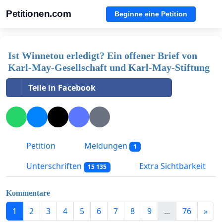
Petitionen.com
Beginne eine Petition
Ist Winnetou erledigt? Ein offener Brief von
Karl-May-Gesellschaft und Karl-May-Stiftung
Teile in Facebook
Petition
Meldungen
1
Unterschriften
Extra Sichtbarkeit
15 135
Kommentare
1
2
3
4
5
6
7
8
9
...
76
»