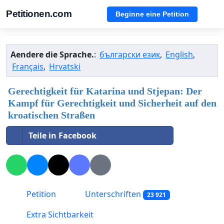
Petitionen.com
Beginne eine Petition
Aendere die Sprache.
:
български език
,
English
,
Français
,
Hrvatski
Gerechtigkeit für Katarina und Stjepan: Der
Kampf für Gerechtigkeit und Sicherheit auf den
kroatischen Straßen
Teile in Facebook
Petition
Unterschriften
23 921
Extra Sichtbarkeit