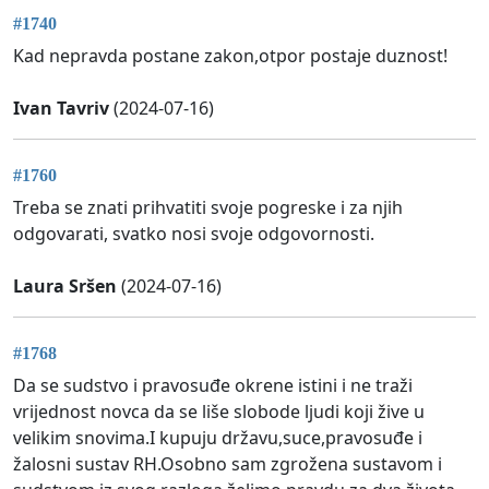
#1740
Kad nepravda postane zakon,otpor postaje duznost!
Ivan Tavriv
(2024-07-16)
#1760
Treba se znati prihvatiti svoje pogreske i za njih
odgovarati, svatko nosi svoje odgovornosti.
Laura Sršen
(2024-07-16)
#1768
Da se sudstvo i pravosuđe okrene istini i ne traži
vrijednost novca da se liše slobode ljudi koji žive u
velikim snovima.I kupuju državu,suce,pravosuđe i
žalosni sustav RH.Osobno sam zgrožena sustavom i