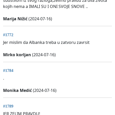
sudstvom iz svog razloga,želimo pravdu za dva života
kojih nema a IMALI SU I ONI SVOJE SNOVE ..
Marija Nižić
(2024-07-16)
#1772
Jer mislim da Albanka treba u zatvoru zavrsit
Mirko korljan
(2024-07-16)
#1784
.
Monika Medić
(2024-07-16)
#1789
JER ZELIM PRAVDU!