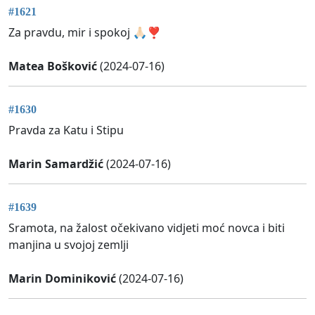
#1621
Za pravdu, mir i spokoj 🙏🏻❣️
Matea Bošković
(2024-07-16)
#1630
Pravda za Katu i Stipu
Marin Samardžić
(2024-07-16)
#1639
Sramota, na žalost očekivano vidjeti moć novca i biti
manjina u svojoj zemlji
Marin Dominiković
(2024-07-16)