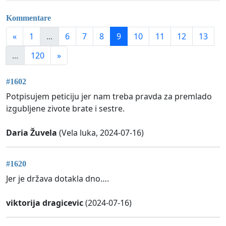
Kommentare
«
1
...
6
7
8
9
10
11
12
13
...
120
»
#1602
Potpisujem peticiju jer nam treba pravda za premlado
izgubljene zivote brate i sestre.
Daria Žuvela
(Vela luka, 2024-07-16)
#1620
Jer je država dotakla dno….
viktorija dragicevic
(2024-07-16)