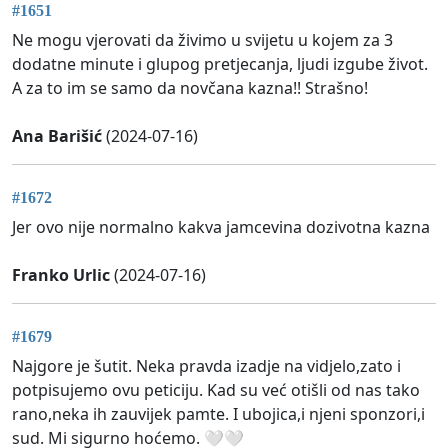
#1651
Ne mogu vjerovati da živimo u svijetu u kojem za 3
dodatne minute i glupog pretjecanja, ljudi izgube život.
A za to im se samo da novčana kazna!! Strašno!
Ana Barišić
(2024-07-16)
#1672
Jer ovo nije normalno kakva jamcevina dozivotna kazna
Franko Urlic
(2024-07-16)
#1679
Najgore je šutit. Neka pravda izadje na vidjelo,zato i
potpisujemo ovu peticiju. Kad su već otišli od nas tako
rano,neka ih zauvijek pamte. I ubojica,i njeni sponzori,i
sud. Mi sigurno hoćemo. 🤍🤍