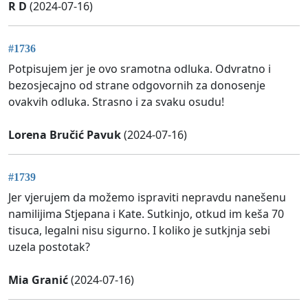
R D
(2024-07-16)
#1736
Potpisujem jer je ovo sramotna odluka. Odvratno i
bezosjecajno od strane odgovornih za donosenje
ovakvih odluka. Strasno i za svaku osudu!
Lorena Bručić Pavuk
(2024-07-16)
#1739
Jer vjerujem da možemo ispraviti nepravdu nanešenu
namilijima Stjepana i Kate. Sutkinjo, otkud im keša 70
tisuca, legalni nisu sigurno. I koliko je sutkjnja sebi
uzela postotak?
Mia Granić
(2024-07-16)