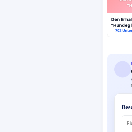
"H
Den Erha
"Hundeglü
702 Unter
Bes