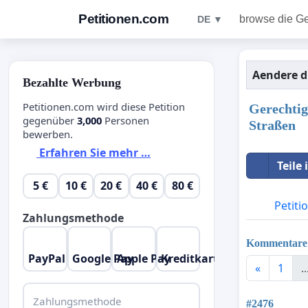
Petitionen.com
browse die G
DE ▼
Aendere d
Bezahlte Werbung
Petitionen.com wird diese Petition
Gerechtig
gegenüber
3,000
Personen
Straßen
bewerben.
Erfahren Sie mehr …
Teile
5 €
10 €
20 €
40 €
80 €
Petiti
Zahlungsmethode
Kommentare
PayPal
Google Pay
Apple Pay
Kreditkarte
«
1
..
Zahlungsmethode
#2476