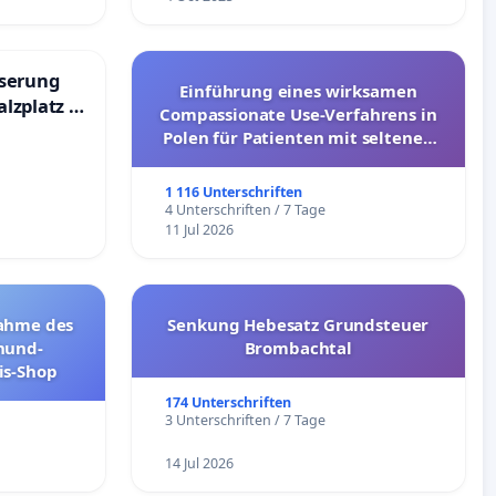
sserung
Einführung eines wirksamen
lzplatz in
Compassionate Use-Verfahrens in
Polen für Patienten mit seltenen
und ultrararen Erkrankungen
1 116 Unterschriften
4 Unterschriften / 7 Tage
11 Jul 2026
ahme des
Senkung Hebesatz Grundsteuer
hund-
Brombachtal
is-Shop
174 Unterschriften
3 Unterschriften / 7 Tage
14 Jul 2026