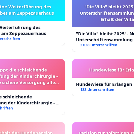
eine Weiterführung des
"Die Villa" bleibt 2025
ebes am Zeppezauerhaus
Unterschriftensammlun
Erhalt der Villa
 Weiterführung des
s am Zeppezauerhaus
"Die Villa" bleibt 2025! - 
erschriften
Unterschriftensammlung 
Erhalt der Villa
2 038 Unterschriften
oppt die schleichende
Hundewiese für Erl
ung der Kinderchirurgie –
e sichere Versorgung aller
Hundewiese für Erlangen
nder in Deutschland
183 Unterschriften
e schleichende
ng der Kinderchirurgie –
sichere Versorgung aller
hriften
 Deutschland
rhalt der Hundepension
Petition zur sofortigen s