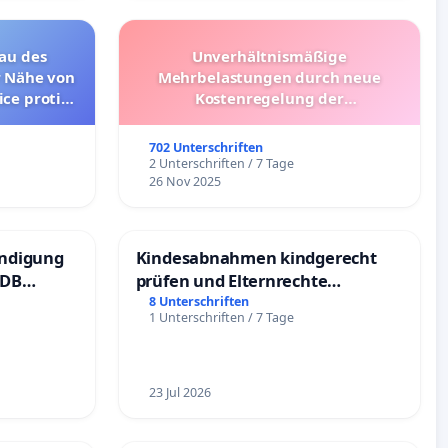
au des
Unverhältnismäßige
r Nähe von
Mehrbelastungen durch neue
ice proti
Kostenregelung der
ku Sandl“
Schülerbeförderung – Bitte um
avě (česká
Überprüfung und Alternativen
702 Unterschriften
e)
2 Unterschriften / 7 Tage
26 Nov 2025
ündigung
Kindesabnahmen kindgerecht
 DB
prüfen und Elternrechte
schützen
8 Unterschriften
1 Unterschriften / 7 Tage
23 Jul 2026