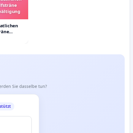
lfsträne
wältigung
aatlichen
räne
ältigung
erden Sie dasselbe tun?
stützt