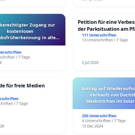
Petition für eine Verbe
berechtigter Zugang zur
der Parksituation am Pfa
kostenlosen
Mannheim
111 Unterschriften
ebsfrüherkennung in allen
13 Unterschriften / 7 Tage
Kantonen
terschriften
chriften / 7 Tage
6
2 Jul 2026
rde für freie Medien
Antrag auf Wiederaufn
Verkaufs von Dachs
rschriften
Maskottchen im Solar
hriften / 7 Tage
250 Unterschriften
4 Unterschriften / 7 Tage
026
15 Dec 2024