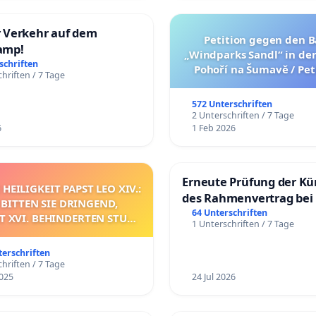
 Verkehr auf dem
Petition gegen den B
amp!
„Windparks Sandl“ in de
schriften
Pohoří na Šumavě / Pet
hriften / 7 Tage
výstavbě „větrného par
nedaleko Pohoří na Šum
572 Unterschriften
verze petice níž
2 Unterschriften / 7 Tage
6
1 Feb 2026
Erneute Prüfung der K
 HEILIGKEIT PAPST LEO XIV.:
des Rahmenvertrag bei
 BITTEN SIE DRINGEND,
Fahrwegdienste Gmbh
64 Unterschriften
T XVI. BEHINDERTEN STUHL
1 Unterschriften / 7 Tage
RKLÄREN UND/ODER DAS
PRECHENDE VERFAHREN
terschriften
EINZULEITEN.
hriften / 7 Tage
025
24 Jul 2026