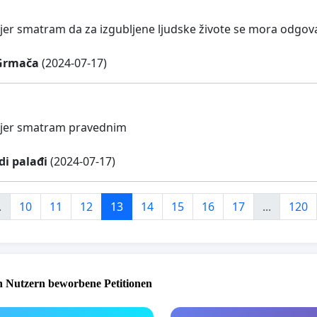
jer smatram da za izgubljene ljudske živote se mora odgova
 Grmača
(2024-07-17)
 jer smatram pravednim
di palađi
(2024-07-17)
.
10
11
12
13
14
15
16
17
...
120
 Nutzern beworbene Petitionen