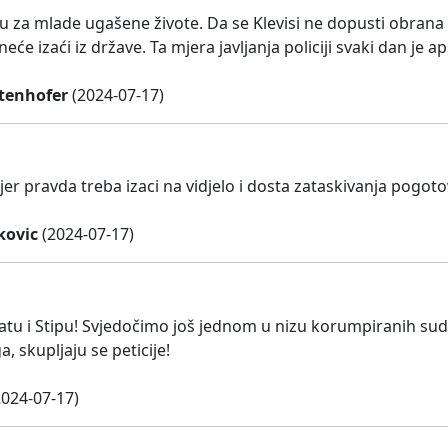
u za mlade ugašene živote. Da se Klevisi ne dopusti obrana 
eće izaći iz države. Ta mjera javljanja policiji svaki dan je 
stenhofer
(2024-07-17)
jer pravda treba izaci na vidjelo i dosta zataskivanja pogot
kovic
(2024-07-17)
atu i Stipu! Svjedočimo još jednom u nizu korumpiranih sudov
, skupljaju se peticije!
024-07-17)