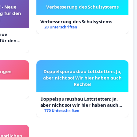
! - Neue
Verbesserung des Schulsystems
g für den
Verbesserung des Schulsystems
20 Unterschriften
Neue
für den
angen
Doppelspurausbau Lottstetten: Ja,
aber nicht so! Wir hier haben auch
Rechte!
Doppelspurausbau Lottstetten: Ja,
aber nicht so! Wir hier haben auch
Rechte!
770 Unterschriften
taatlichen