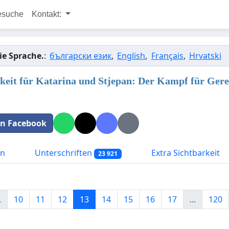
esuche
Kontakt:
ie Sprache.
:
български език
,
English
,
Français
,
Hrvatski
keit für Katarina und Stjepan: Der Kampf für Gerec
 in Facebook
on
Unterschriften
Extra Sichtbarkeit
23 921
.
10
11
12
13
14
15
16
17
...
120