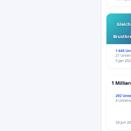
Gleich
Brustkr
1 645 Un
21 Unters
5 Jan 202
1 Millia
292 Unte
4 Untersc
24 Jun 2