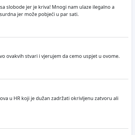
sa slobode jer je kriva! Mnogi nam ulaze ilegalno a
apsurdna jer može pobjeći u par sati.
ovo ovakvih stvari i vjerujem da cemo uspjet u ovome.
a u HR koji je dužan zadržati okrivljenu zatvoru ali