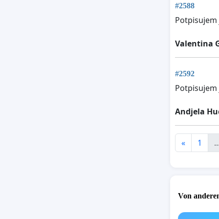
#2588
Potpisujem 
Valentina
#2592
Potpisujem
Andjela Hu
«
1
..
Von anderen