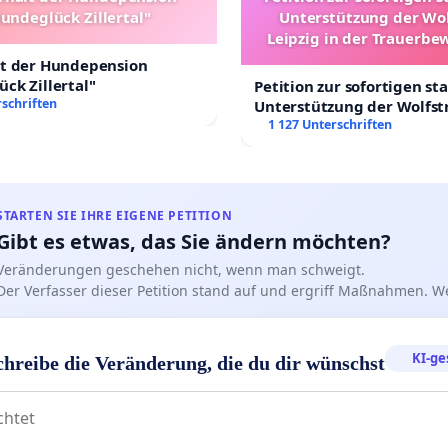
undeglück Zillertal"
Unterstützung der Wo
Leipzig in der Trauerbe
lt der Hundepension
ck Zillertal"
Petition zur sofortigen st
schriften
Unterstützung der Wolfst
Leipzig in der Trauerbew
1 127 Unterschriften
STARTEN SIE IHRE EIGENE PETITION
Gibt es etwas, das Sie ändern möchten?
Veränderungen geschehen nicht, wenn man schweigt.
Der Verfasser dieser Petition stand auf und ergriff Maßnahmen. W
KI-ge
chreibe die Veränderung, die du dir wünschst