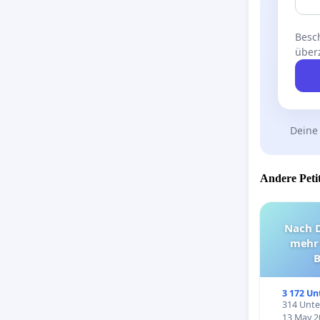
Besch
über
Deine
Andere Petit
Nach D
mehr 
B
3 172 Un
314 Unter
13 May 2