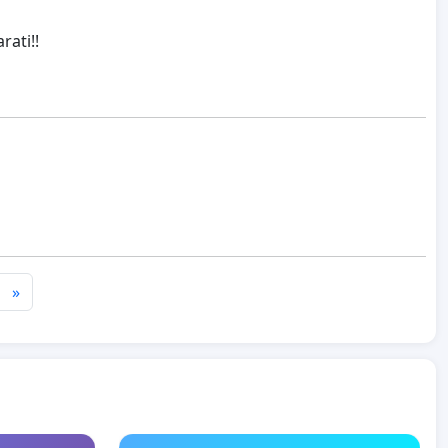
rati!!
»