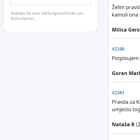
Želim pravd
Wählen Sie eine Zahlungsmethode, um
kamoli ona n
fortzufahren.
Milica Ger
#2540
Potpisujem 
Goran Mar
#2581
Pravda za K
umjesto toga
Nataša R
(2