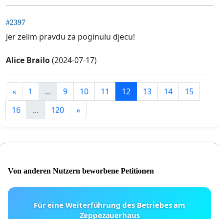
#2397
Jer zelim pravdu za poginulu djecu!
Alice Brailo
(2024-07-17)
«
1
...
9
10
11
12
13
14
15
16
...
120
»
Von anderen Nutzern beworbene Petitionen
Für eine Weiterführung des Betriebes am
Zeppezauerhaus