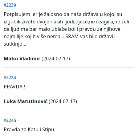
#2230
Potpisujem jer je žalosno da naša država u kojoj su
izgubili živote dvoje naših ljudi,djece,ne reagira,ne želi
da ljudima bar malo ublaže bol i pravdu za njihove
najmilije kojih više nema....SRAM vas bilo državi i
sutkinjo...
Mirko Vladimir
(2024-07-17)
#2234
PRAVDA !
Luka Matutinović
(2024-07-17)
#2246
Pravda za Katu i Stipu