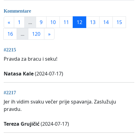
Kommentare
«
1
...
9
10
11
12
13
14
15
16
...
120
»
#2215
Pravda za bracu i seku!
Natasa Kale
(2024-07-17)
#2217
Jer ih vidim svaku večer prije spavanja. Zaslužuju
pravdu.
Tereza Grujičić
(2024-07-17)