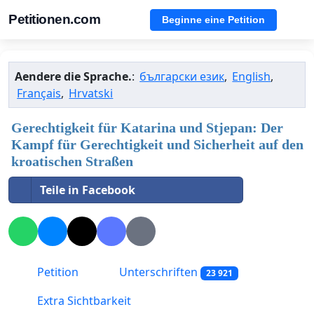
Petitionen.com
Beginne eine Petition
Aendere die Sprache.
:
български език
,
English
,
Français
,
Hrvatski
Gerechtigkeit für Katarina und Stjepan: Der
Kampf für Gerechtigkeit und Sicherheit auf den
kroatischen Straßen
Teile in Facebook
Petition
Unterschriften
23 921
Extra Sichtbarkeit