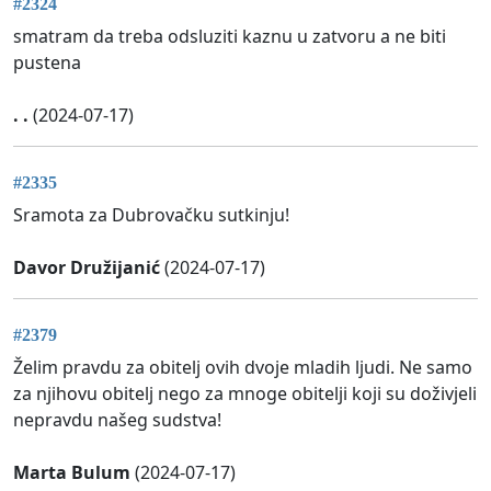
#2324
smatram da treba odsluziti kaznu u zatvoru a ne biti
pustena
. .
(2024-07-17)
#2335
Sramota za Dubrovačku sutkinju!
Davor Družijanić
(2024-07-17)
#2379
Želim pravdu za obitelj ovih dvoje mladih ljudi. Ne samo
za njihovu obitelj nego za mnoge obitelji koji su doživjeli
nepravdu našeg sudstva!
Marta Bulum
(2024-07-17)