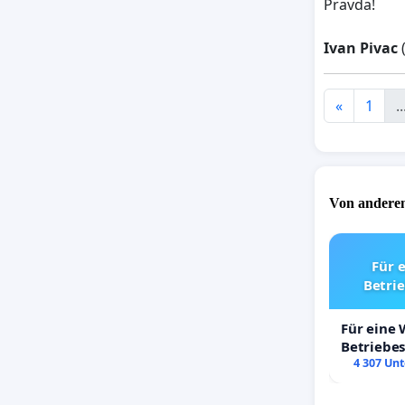
Pravda!
Ivan Pivac
(
«
1
..
Von anderen
Für 
Betri
Für eine
Betriebe
4 307 Unt