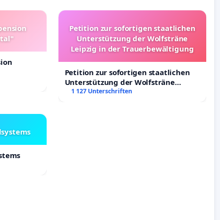
pension
Petition zur sofortigen staatlichen
tal"
Unterstützung der Wolfsträne
Leipzig in der Trauerbewältigung
sion
Petition zur sofortigen staatlichen
Unterstützung der Wolfsträne
Leipzig in der Trauerbewältigung
1 127 Unterschriften
lsystems
ystems