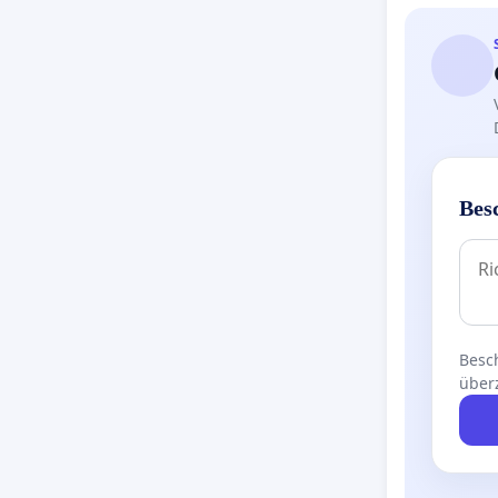
Bes
Besch
über