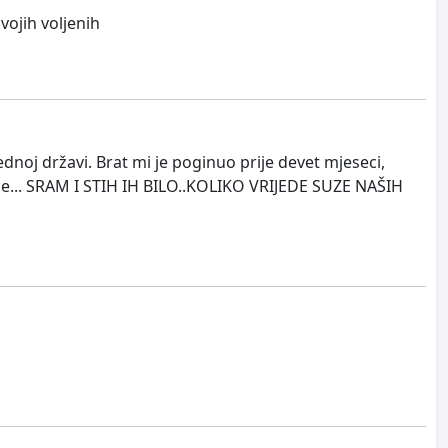
vojih voljenih
noj državi. Brat mi je poginuo prije devet mjeseci,
neće... SRAM I STIH IH BILO..KOLIKO VRIJEDE SUZE NAŠIH