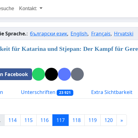
esuche
Kontakt:
ie Sprache.
:
български език
,
English
,
Français
,
Hrvatski
keit für Katarina und Stjepan: Der Kampf für Gerec
 in Facebook
on
Unterschriften
Extra Sichtbarkeit
23 921
.
114
115
116
117
118
119
120
»