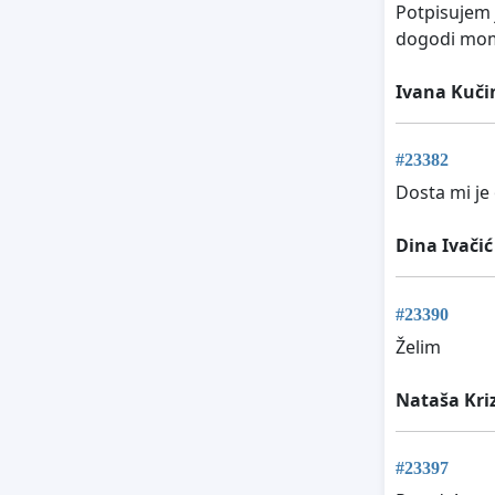
Potpisujem 
dogodi mom 
Ivana Kuči
#23382
Dosta mi je
Dina Ivačić
#23390
Želim
Nataša Kri
#23397