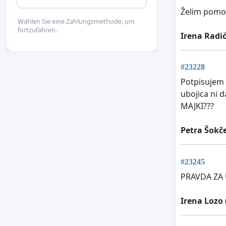
Želim pomoći
Wählen Sie eine Zahlungsmethode, um
fortzufahren.
Irena Radi
#23228
Potpisujem 
ubojica ni 
MAJKI???
Petra Šokč
#23245
PRAVDA ZA U
Irena Lozo