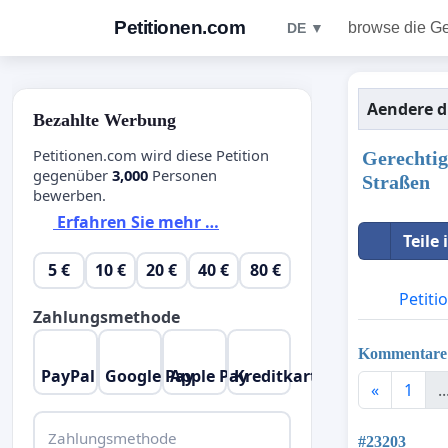
Petitionen.com
browse die G
DE ▼
Aendere d
Bezahlte Werbung
Petitionen.com wird diese Petition
Gerechtig
gegenüber
3,000
Personen
Straßen
bewerben.
Erfahren Sie mehr …
Teile
5 €
10 €
20 €
40 €
80 €
Petiti
Zahlungsmethode
Kommentare
PayPal
Google Pay
Apple Pay
Kreditkarte
«
1
..
Zahlungsmethode
#23203