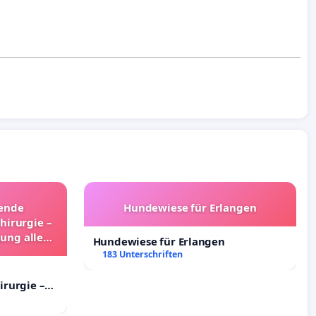
hende
Hundewiese für Erlangen
hirurgie –
gung aller
Hundewiese für Erlangen
land
183 Unterschriften
irurgie –
ng aller