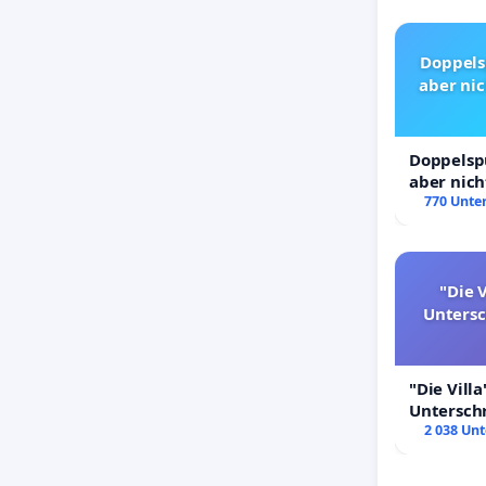
Doppels
aber nic
Doppelspu
aber nich
Rechte!
770 Unter
"Die V
Unters
"Die Villa
Untersch
Erhalt der
2 038 Unt