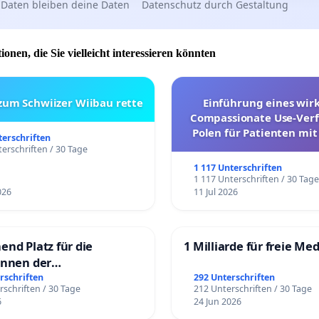
 Daten bleiben deine Daten
Datenschutz durch Gestaltung
ionen, die Sie vielleicht interessieren könnten
 zum Schwiizer Wiibau rette
Einführung eines wi
Compassionate Use-Verf
Polen für Patienten mit
terschriften
und ultrararen Erkra
erschriften / 30 Tage
1 117 Unterschriften
1 117 Unterschriften / 30 Tag
026
11 Jul 2026
end Platz für die
1 Milliarde für freie Me
innen der
rgschule
rschriften
292 Unterschriften
rschriften / 30 Tage
212 Unterschriften / 30 Tage
6
24 Jun 2026