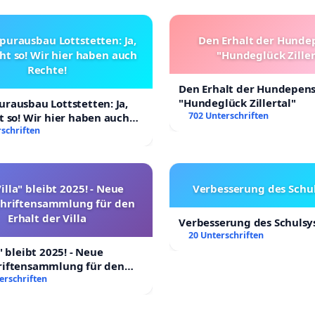
purausbau Lottstetten: Ja,
Den Erhalt der Hunde
ht so! Wir hier haben auch
"Hundeglück Ziller
Rechte!
Den Erhalt der Hundepen
"Hundeglück Zillertal"
rausbau Lottstetten: Ja,
702 Unterschriften
t so! Wir hier haben auch
schriften
illa" bleibt 2025! - Neue
Verbesserung des Schu
chriftensammlung für den
Erhalt der Villa
Verbesserung des Schuls
20 Unterschriften
" bleibt 2025! - Neue
riftensammlung für den
 Villa
erschriften