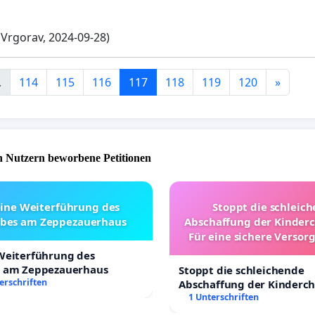
Vrgorav, 2024-09-28)
.
114
115
116
117
118
119
120
»
 Nutzern beworbene Petitionen
eine Weiterführung des
Stoppt die schleic
ebes am Zeppezauerhaus
Abschaffung der Kinderc
Für eine sichere Versor
Kinder in Deutsch
 Weiterführung des
s am Zeppezauerhaus
Stoppt die schleichende
erschriften
Abschaffung der Kinderch
Für eine sichere Versorgu
1 Unterschriften
Kinder in Deutschland