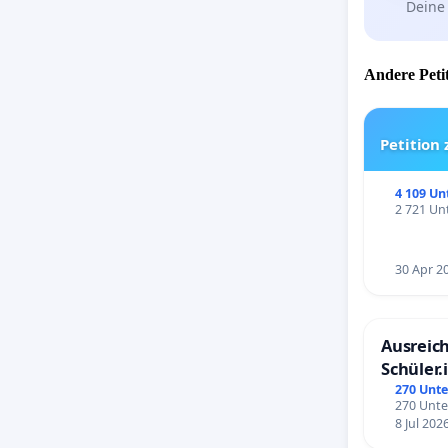
Deine
Andere Petit
Petition
4 109 Un
2 721 Unt
30 Apr 2
Ausreich
Schüler.
Schönbe
270 Unte
270 Unte
8 Jul 202