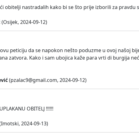
 obitelji nastradalih kako bi se što prije izborili za pravdu s
ć
(Osijek, 2024-09-12)
ovu peticiju da se napokon nešto poduzme u ovoj našoj bijed
dana zatvora. Kako i sam ubojica kaže para vrti di burgija 
ević
(
pzalac9@gmail.com
, 2024-09-12)
PLAKANU OBITELJ !!!!!!
(Imotski, 2024-09-13)