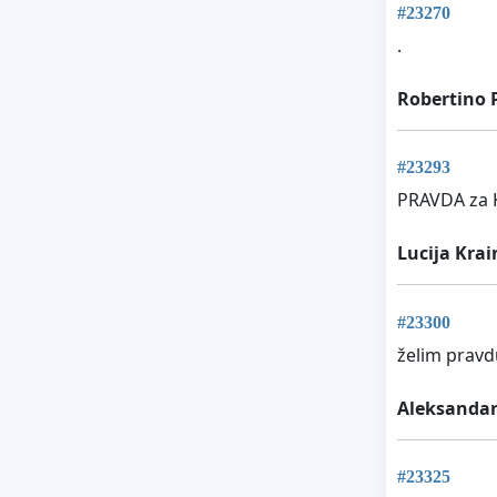
#23270
.
Robertino
#23293
PRAVDA za Ka
Lucija Krai
#23300
želim pravd
Aleksandar
#23325