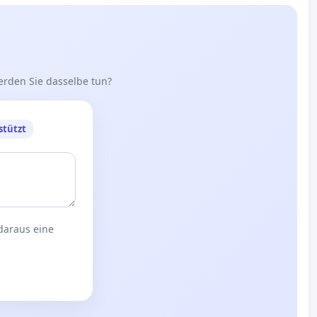
erden Sie dasselbe tun?
stützt
 daraus eine