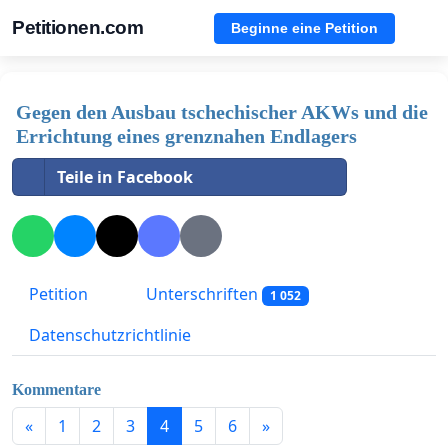
Petitionen.com
Beginne eine Petition
Gegen den Ausbau tschechischer AKWs und die
Errichtung eines grenznahen Endlagers
Teile in Facebook
Petition
Unterschriften
1 052
Datenschutzrichtlinie
Kommentare
«
1
2
3
4
5
6
»