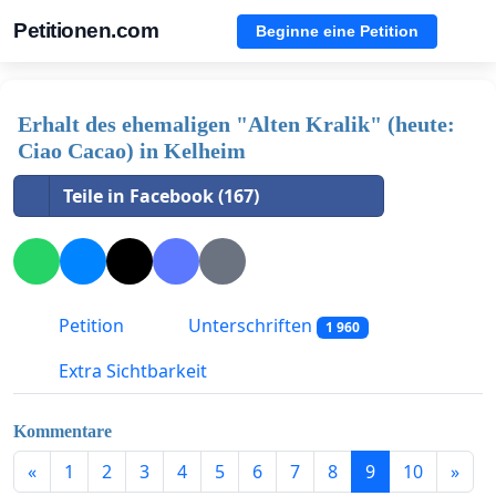
Petitionen.com
Beginne eine Petition
Erhalt des ehemaligen "Alten Kralik" (heute:
Ciao Cacao) in Kelheim
Teile in Facebook (167)
Petition
Unterschriften
1 960
Extra Sichtbarkeit
Kommentare
«
1
2
3
4
5
6
7
8
9
10
»