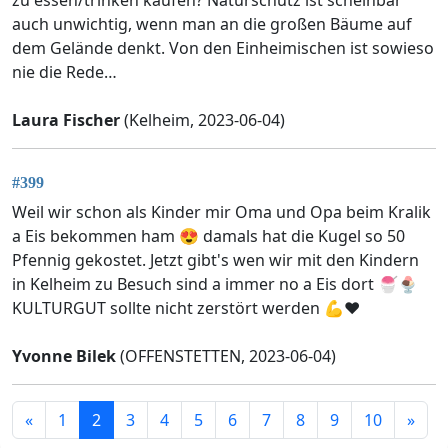
zu essen/trinken kaufen? Naturschutz ist scheinbar
auch unwichtig, wenn man an die großen Bäume auf
dem Gelände denkt. Von den Einheimischen ist sowieso
nie die Rede…
Laura Fischer
(Kelheim, 2023-06-04)
#399
Weil wir schon als Kinder mir Oma und Opa beim Kralik
a Eis bekommen ham 😍 damals hat die Kugel so 50
Pfennig gekostet. Jetzt gibt's wen wir mit den Kindern
in Kelheim zu Besuch sind a immer no a Eis dort 🍧🍨
KULTURGUT sollte nicht zerstört werden 💪❤️
Yvonne Bilek
(OFFENSTETTEN, 2023-06-04)
«
1
2
3
4
5
6
7
8
9
10
»