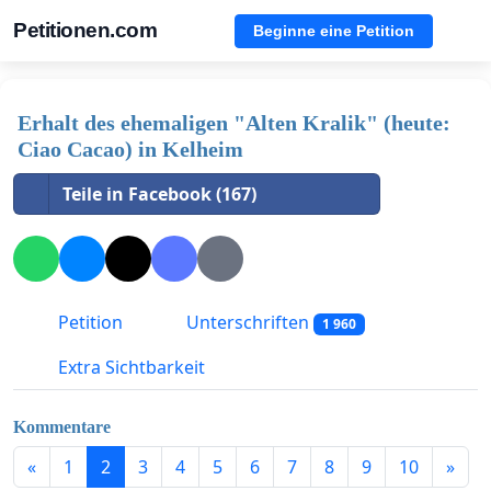
Petitionen.com
Beginne eine Petition
Erhalt des ehemaligen "Alten Kralik" (heute:
Ciao Cacao) in Kelheim
Teile in Facebook (167)
Petition
Unterschriften
1 960
Extra Sichtbarkeit
Kommentare
«
1
2
3
4
5
6
7
8
9
10
»