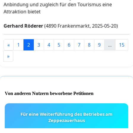
Anbindung und zugleich für den Tourismus eine
Attraktion bietet
Gerhard Röderer
(4890 Frankenmarkt, 2025-05-20)
«
1
2
3
4
5
6
7
8
9
...
15
»
Von anderen Nutzern beworbene Petitionen
Für eine Weiterführung des Betriebes am
Zeppezauerhaus