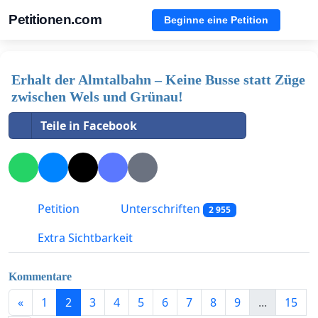
Petitionen.com
Beginne eine Petition
Erhalt der Almtalbahn – Keine Busse statt Züge
zwischen Wels und Grünau!
Teile in Facebook
Petition
Unterschriften
2 955
Extra Sichtbarkeit
Kommentare
«
1
2
3
4
5
6
7
8
9
...
15