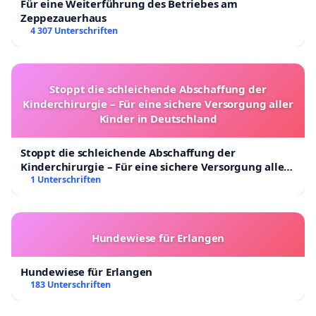
Für eine Weiterführung des Betriebes am
Zeppezauerhaus
4 307 Unterschriften
Stoppt die schleichende Abschaffung der
Kinderchirurgie – Für eine sichere Versorgung aller
Kinder in Deutschland
Stoppt die schleichende Abschaffung der
Kinderchirurgie – Für eine sichere Versorgung aller
Kinder in Deutschland
1 Unterschriften
Hundewiese für Erlangen
Hundewiese für Erlangen
183 Unterschriften