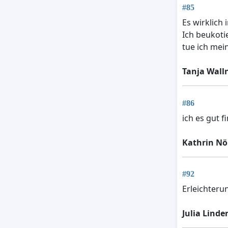
#85
Es wirklich
Ich beukoti
tue ich mei
Tanja Wall
#86
ich es gut f
Kathrin N
#92
Erleichteru
Julia Linde