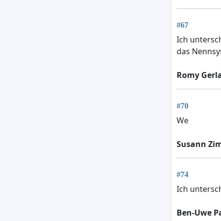
#67
Ich untersc
das Nennsys
Romy Gerl
#70
We
Susann Z
#74
Ich untersc
Ben-Uwe P