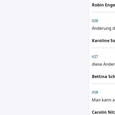
Robin Enge
#26
Änderung de
Karoline S
#27
diese Änder
Bettina Sc
#50
Man kann al
Carolin Nit