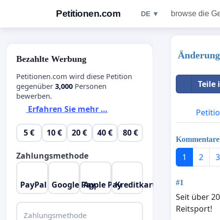
Petitionen.com
browse die G
DE ▼
Änderung
Bezahlte Werbung
Petitionen.com wird diese Petition
Teile
gegenüber
3,000
Personen
bewerben.
Erfahren Sie mehr …
Petiti
5 €
10 €
20 €
40 €
80 €
Kommentare
Zahlungsmethode
1
2
3
#1
PayPal
Google Pay
Apple Pay
Kreditkarte
Seit über 2
Reitsport!
Zahlungsmethode