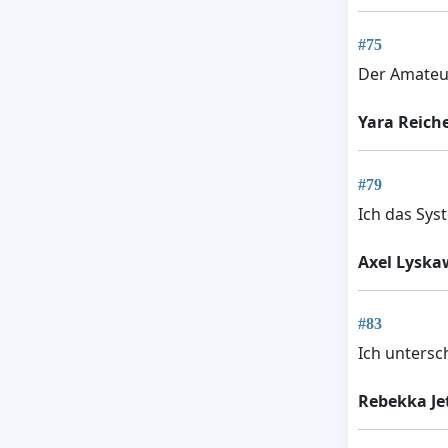
#75
Der Amateur
Yara Reich
#79
Ich das Sys
Axel Lyska
#83
Ich untersch
Rebekka Je