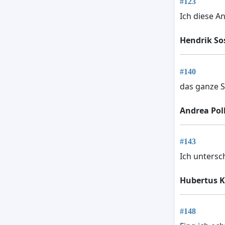
#123
Ich diese A
Hendrik So
#140
das ganze S
Andrea Pol
#143
Ich untersc
Hubertus K
#148