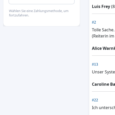
Luis Frey
(8
Wählen Sie eine Zahlungsmethode, um
fortzufahren.
#2
Tolle Sache
(Reiterin i
Alice Warn
#13
Unser System
Caroline B
#22
Ich untersc