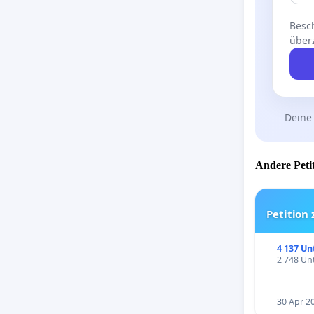
Besch
über
Deine
Andere Petit
Petition
4 137 Un
2 748 Unt
30 Apr 2