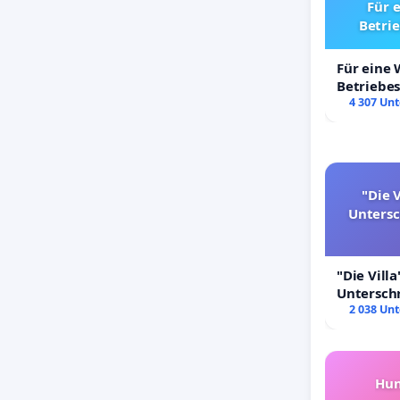
Für 
Betri
Für eine
Betriebe
4 307 Unt
"Die V
Unters
"Die Villa
Untersch
Erhalt der
2 038 Unt
Hun