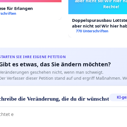
aber nicht so! Wir hier 
Rechte!
se für Erlangen
schriften
Doppelspurausbau Lottstet
aber nicht so! Wir hier h
Rechte!
770 Unterschriften
STARTEN SIE IHRE EIGENE PETITION
Gibt es etwas, das Sie ändern möchten?
Veränderungen geschehen nicht, wenn man schweigt.
Der Verfasser dieser Petition stand auf und ergriff Maßnahmen. W
KI-ge
chreibe die Veränderung, die du dir wünschst