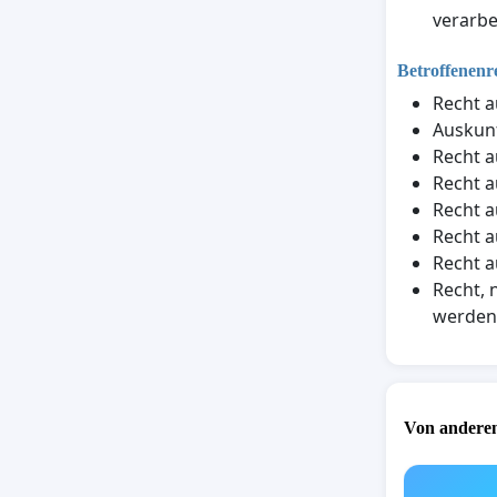
verarbe
Betroffenenr
Recht a
Auskunf
Recht a
Recht a
Recht a
Recht a
Recht a
Recht, 
werden
Von anderen