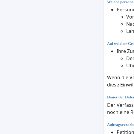
Welche personen
Persone
Vo
Na
La
Auf welcher Ge
Ihre Zu
Den
Übe
Wenn die Ve
diese Einwil
Dauer der Date
Der Verfass
noch eine R
Auftragsverarbe
Petitio