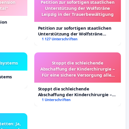
pension
Petition zur sofortigen staatlichen
tal"
Unterstützung der Wolfsträne
Leipzig in der Trauerbewältigung
sion
Petition zur sofortigen staatlichen
Unterstützung der Wolfsträne
Leipzig in der Trauerbewältigung
1 127 Unterschriften
lsystems
Stoppt die schleichende
Abschaffung der Kinderchirurgie –
Für eine sichere Versorgung aller
ystems
Kinder in Deutschland
Stoppt die schleichende
Abschaffung der Kinderchirurgie –
Für eine sichere Versorgung aller
1 Unterschriften
Kinder in Deutschland
etten: Ja,