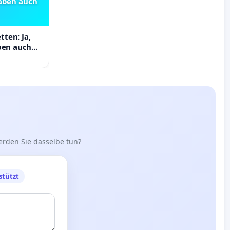
haben auch
ten: Ja,
aben auch
erden Sie dasselbe tun?
stützt