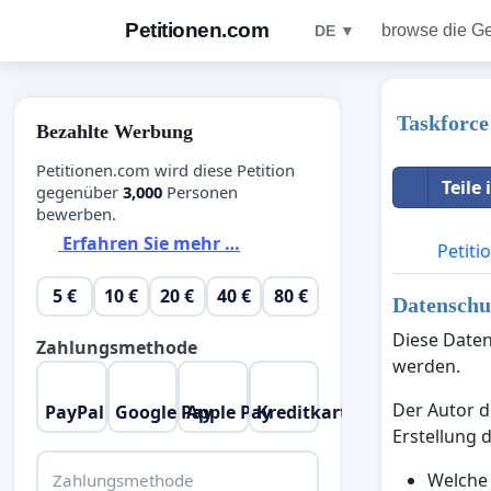
Petitionen.com
browse die G
DE ▼
Taskforce
Bezahlte Werbung
Petitionen.com wird diese Petition
Teile
gegenüber
3,000
Personen
bewerben.
Erfahren Sie mehr …
Petiti
5 €
10 €
20 €
40 €
80 €
Datenschut
Diese Daten
Zahlungsmethode
werden.
Der Autor d
PayPal
Google Pay
Apple Pay
Kreditkarte
Erstellung 
Welche
Zahlungsmethode