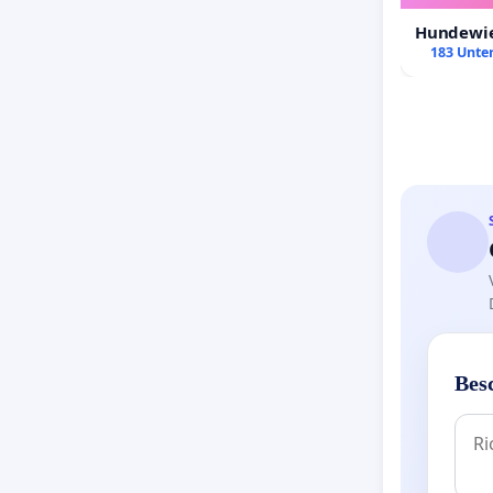
Hundewie
183 Unter
Bes