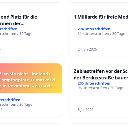
end Platz für die
1 Milliarde für freie Me
innen der
rgschule
rschriften
294 Unterschriften
rschriften / 30 Tage
214 Unterschriften / 30 Tage
6
24 Jun 2026
Zebrastreifen vor der Sc
ören Sie nicht Finnlands
der Berduxstraße baue
Campingplatz, Ounaskoski
205 Unterschriften
 in Rovaniemi – NEIN zum
96 Unterschriften / 30 Tage
Umzug!
terschriften
rschriften / 30 Tage
25
8 Jul 2026