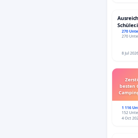
Ausreich
Schüler.
Schönbe
270 Unte
270 Unte
8 Jul 202
Zerst
besten 
Camping
1 116 Un
152 Unte
4 Oct 20