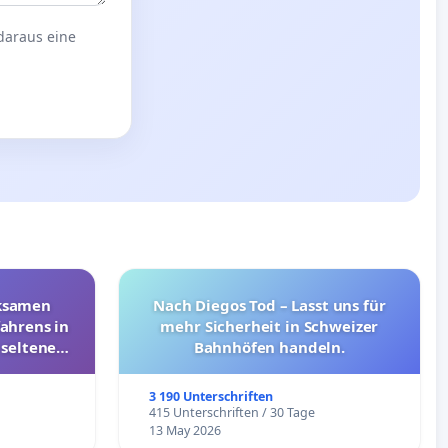
 daraus eine
rksamen
Nach Diegos Tod – Lasst uns für
ahrens in
mehr Sicherheit in Schweizer
 seltenen
Bahnhöfen handeln.
nkungen
3 190 Unterschriften
e
415 Unterschriften / 30 Tage
13 May 2026