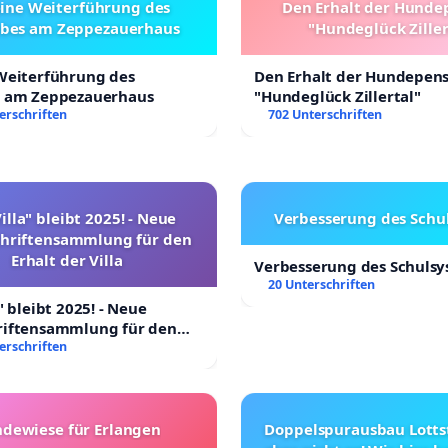
eine Weiterführung des
Den Erhalt der Hunde
ebes am Zeppezauerhaus
"Hundeglück Ziller
 Weiterführung des
Den Erhalt der Hundepen
s am Zeppezauerhaus
"Hundeglück Zillertal"
erschriften
702 Unterschriften
illa" bleibt 2025! - Neue
Verbesserung des Schu
chriftensammlung für den
Erhalt der Villa
Verbesserung des Schuls
20 Unterschriften
" bleibt 2025! - Neue
riftensammlung für den
 Villa
erschriften
dewiese für Erlangen
Doppelspurausbau Lottst