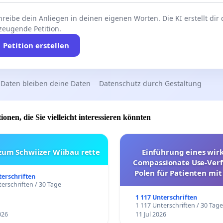
reibe dein Anliegen in deinen eigenen Worten. Die KI erstellt dir
zeugende Petition.
Petition erstellen
 Daten bleiben deine Daten
Datenschutz durch Gestaltung
ionen, die Sie vielleicht interessieren könnten
 zum Schwiizer Wiibau rette
Einführung eines wi
Compassionate Use-Verf
Polen für Patienten mit
terschriften
und ultrararen Erkra
erschriften / 30 Tage
1 117 Unterschriften
1 117 Unterschriften / 30 Tag
026
11 Jul 2026