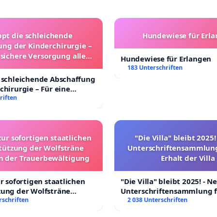
ppt die schleichende
Hundewiese für Erl
ung der Kinderchirurgie –
 sichere Versorgung aller
Hundewiese für Erlangen
nder in Deutschland
183 Unterschriften
 schleichende Abschaffung
chirurgie – Für eine
rsorgung aller Kinder in
riften
nd
zur sofortigen staatlichen
"Die Villa" bleibt 2025
tützung der Wolfsträne
Unterschriftensammlung
in der Trauerbewältigung
Erhalt der Villa
ur sofortigen staatlichen
"Die Villa" bleibt 2025! - N
zung der Wolfsträne
Unterschriftensammlung f
 der Trauerbewältigung
rschriften
Erhalt der Villa
2 038 Unterschriften