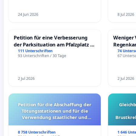
24 Jun 2026
8 Jul 2026
Petition für eine Verbesserung
Weniger 
der Parksituation am Pfalzplatz in
Regenka
Mannheim
111 Unterschriften
74 Unters
93 Unterschriften / 30 Tage
67 Untersc
2 Jul 2026
2 Jul 2026
Petition für die Abschaffung der
Gleich
Tötungsstationen und für die
Verwendung staatlicher und
Brustkre
kommunaler Mittel zur Prävention
8 758 Unterschriften
1 646 Unt