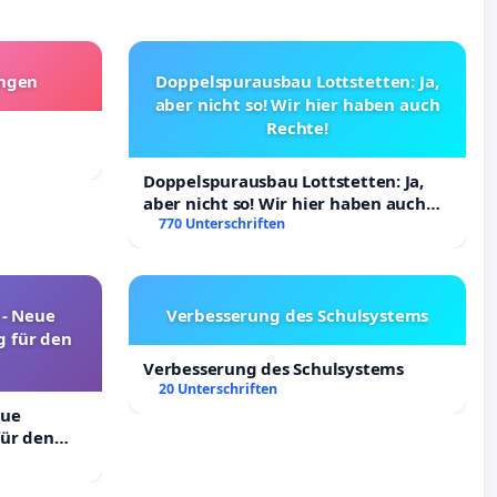
angen
Doppelspurausbau Lottstetten: Ja,
aber nicht so! Wir hier haben auch
Rechte!
Doppelspurausbau Lottstetten: Ja,
aber nicht so! Wir hier haben auch
Rechte!
770 Unterschriften
! - Neue
Verbesserung des Schulsystems
 für den
Verbesserung des Schulsystems
20 Unterschriften
eue
ür den