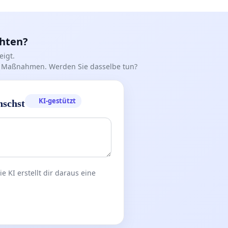
chten?
igt.
iff Maßnahmen. Werden Sie dasselbe tun?
KI-gestützt
nschst
 KI erstellt dir daraus eine