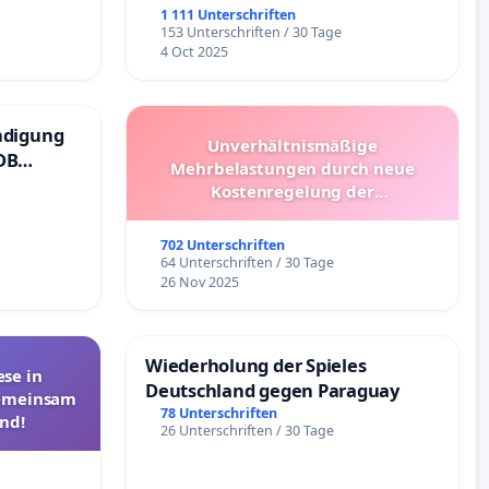
1 111 Unterschriften
153 Unterschriften / 30 Tage
4 Oct 2025
ndigung
Unverhältnismäßige
DB
Mehrbelastungen durch neue
Kostenregelung der
Schülerbeförderung – Bitte um
Überprüfung und Alternativen
702 Unterschriften
64 Unterschriften / 30 Tage
26 Nov 2025
Wiederholung der Spieles
se in
Deutschland gegen Paraguay
Gemeinsam
78 Unterschriften
nd!
26 Unterschriften / 30 Tage