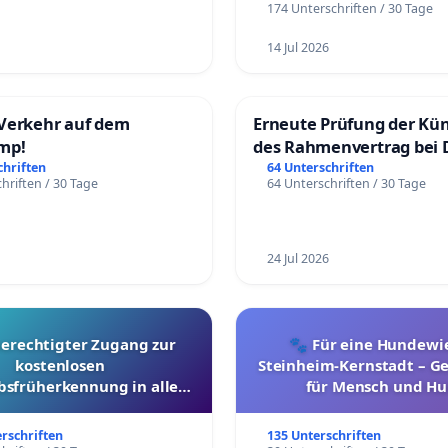
174 Unterschriften / 30 Tage
14 Jul 2026
Verkehr auf dem
Erneute Prüfung der Kü
mp!
des Rahmenvertrag bei 
Fahrwegdienste Gmbh
chriften
64 Unterschriften
hriften / 30 Tage
64 Unterschriften / 30 Tage
24 Jul 2026
berechtigter Zugang zur
🐾 Für eine Hundewie
kostenlosen
Steinheim-Kernstadt – 
bsfrüherkennung in allen
für Mensch und Hu
Kantonen
erschriften
135 Unterschriften