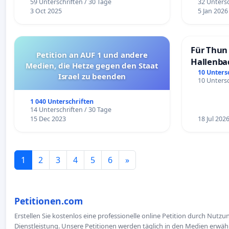
59 Unterschriften / 30 Tage
32 Untersc
3 Oct 2025
5 Jan 2026
Für Thun 
Petition an AUF 1 und andere
Hallenba
Medien, die Hetze gegen den Staat
schaffen
10 Unters
Israel zu beenden
10 Untersc
1 040 Unterschriften
14 Unterschriften / 30 Tage
15 Dec 2023
18 Jul 202
1
2
3
4
5
6
»
Petitionen.com
Erstellen Sie kostenlos eine professionelle online Petition durch Nutz
Dienstleistung. Unsere Petitionen werden täglich in den Medien erwähn