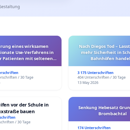
Gestaltung
hrung eines wirksamen
Nach Diegos Tod – Lasst
onate Use-Verfahrens in
mehr Sicherheit in Sc
r Patienten mit seltenen
Bahnhöfen handel
trararen Erkrankungen
erschriften
3 175 Unterschriften
rschriften / 30 Tage
404 Unterschriften / 30 Tage
6
13 May 2026
ifen vor der Schule in
Senkung Hebesatz Grun
uxstraße bauen
Brombachtal
schriften
chriften / 30 Tage
174 Unterschriften