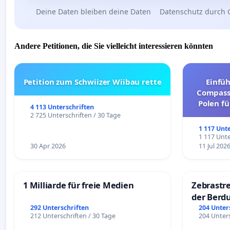
Deine Daten bleiben deine Daten
Datenschutz durch 
Andere Petitionen, die Sie vielleicht interessieren könnten
Petition zum Schwiizer Wiibau rette
Einfü
Compassi
Polen fü
4 113 Unterschriften
und ul
2 725 Unterschriften / 30 Tage
1 117 Unt
1 117 Unte
30 Apr 2026
11 Jul 202
1 Milliarde für freie Medien
Zebrastre
der Berd
292 Unterschriften
204 Unter
212 Unterschriften / 30 Tage
204 Unters