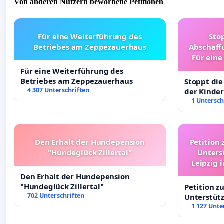
Von anderen Nutzern beworbene Petitionen
Für eine Weiterführung des
Sto
Betriebes am Zeppezauerhaus
Abschaff
Für eine
Ki
Für eine Weiterführung des
Betriebes am Zeppezauerhaus
Stoppt die
4 307 Unterschriften
der Kinder
sichere Ve
1 Untersch
Deutschla
Den Erhalt der Hundepension
Petition 
"Hundeglück Zillertal"
Unters
Leipzig 
Den Erhalt der Hundepension
"Hundeglück Zillertal"
Petition z
702 Unterschriften
Unterstüt
Leipzig in
1 127 Unte