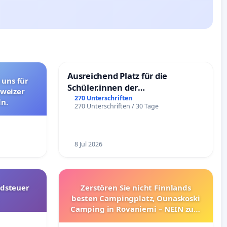
Ausreichend Platz für die
 uns für
Schüler.innen der
hweizer
Schönbergschule
270 Unterschriften
n.
270 Unterschriften / 30 Tage
8 Jul 2026
dsteuer
Zerstören Sie nicht Finnlands
besten Campingplatz, Ounaskoski
Camping in Rovaniemi – NEIN zum
Umzug!