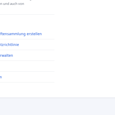
hen und auch von
iftensammlung erstellen
zrichtlinie
erwalten
m