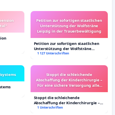
pension
Petition zur sofortigen staatlichen
tal"
Unterstützung der Wolfsträne
Leipzig in der Trauerbewältigung
sion
Petition zur sofortigen staatlichen
Unterstützung der Wolfsträne
Leipzig in der Trauerbewältigung
1 127 Unterschriften
lsystems
Stoppt die schleichende
Abschaffung der Kinderchirurgie –
Für eine sichere Versorgung aller
ystems
Kinder in Deutschland
Stoppt die schleichende
Abschaffung der Kinderchirurgie –
Für eine sichere Versorgung aller
1 Unterschriften
Kinder in Deutschland