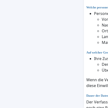
Welche personen
Persone
Vo
Na
Ort
La
Mai
Auf welcher Ge
Ihre Zu
Den
Übe
Wenn die Ve
diese Einwil
Dauer der Date
Der Verfass
noch eine R