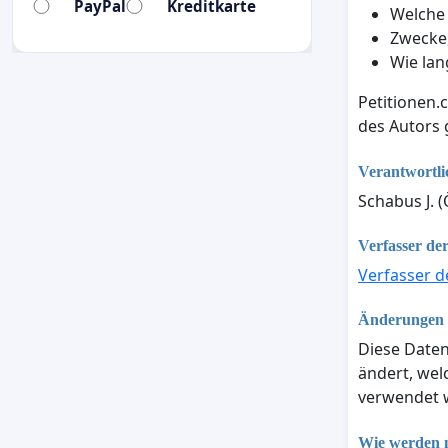
PayPal
Kreditkarte
Welche
Zwecke,
Wie lan
Petitionen.
des Autors
Verantwortli
Schabus J. (
Verfasser der
Verfasser d
Änderungen d
Diese Daten
ändert, we
verwendet w
Wie werden m