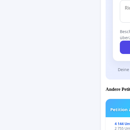
Besch
über
Deine
Andere Petit
Petition
4 144 Un
2 755 Unt