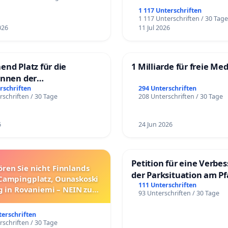
1 117 Unterschriften
1 117 Unterschriften / 30 Tag
026
11 Jul 2026
end Platz für die
1 Milliarde für freie Me
innen der
rgschule
rschriften
294 Unterschriften
rschriften / 30 Tage
208 Unterschriften / 30 Tage
6
24 Jun 2026
Petition für eine Verbe
ören Sie nicht Finnlands
der Parksituation am Pfa
Campingplatz, Ounaskoski
Mannheim
111 Unterschriften
 in Rovaniemi – NEIN zum
93 Unterschriften / 30 Tage
Umzug!
terschriften
rschriften / 30 Tage