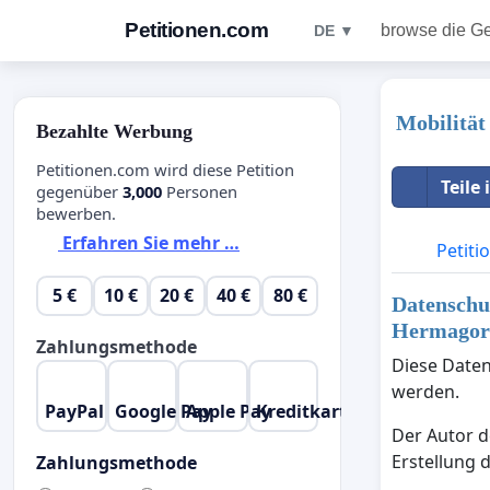
Petitionen.com
browse die G
DE ▼
Mobilität
Bezahlte Werbung
Petitionen.com wird diese Petition
Teile
gegenüber
3,000
Personen
bewerben.
Erfahren Sie mehr …
Petiti
5 €
10 €
20 €
40 €
80 €
Datenschut
Hermagor 
Zahlungsmethode
Diese Daten
werden.
PayPal
Google Pay
Apple Pay
Kreditkarte
Der Autor d
Erstellung 
Zahlungsmethode