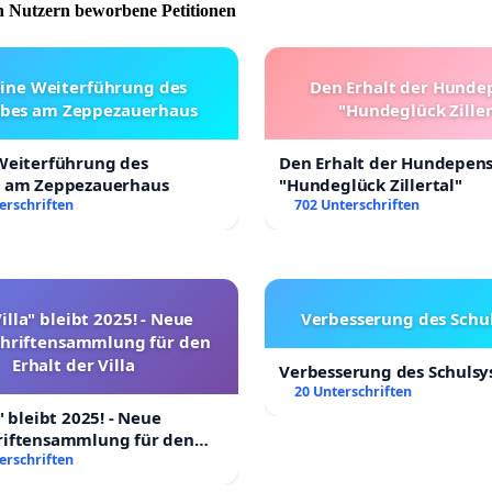
 Nutzern beworbene Petitionen
eine Weiterführung des
Den Erhalt der Hunde
ebes am Zeppezauerhaus
"Hundeglück Ziller
 Weiterführung des
Den Erhalt der Hundepen
s am Zeppezauerhaus
"Hundeglück Zillertal"
erschriften
702 Unterschriften
illa" bleibt 2025! - Neue
Verbesserung des Schu
chriftensammlung für den
Erhalt der Villa
Verbesserung des Schuls
20 Unterschriften
" bleibt 2025! - Neue
riftensammlung für den
 Villa
erschriften