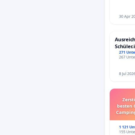
30 Apr 2
Ausreich
Schüler.
Schönbe
271 Unte
267 Unte
8 Jul 202
Zerst
besten 
Camping
1 121 Un
155 Unte