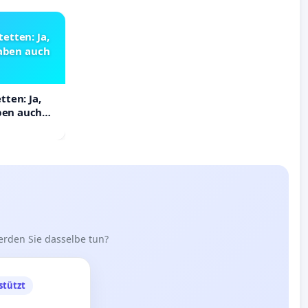
etten: Ja,
haben auch
ten: Ja,
aben auch
erden Sie dasselbe tun?
stützt