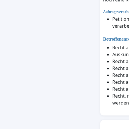
Auftragsverarbe
Petitio
verarbe
Betroffenenr
Recht a
Auskunf
Recht a
Recht a
Recht a
Recht a
Recht a
Recht, 
werden