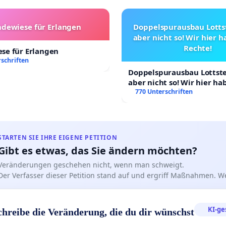
dewiese für Erlangen
Doppelspurausbau Lottst
aber nicht so! Wir hier 
Rechte!
se für Erlangen
schriften
Doppelspurausbau Lottstet
aber nicht so! Wir hier h
Rechte!
770 Unterschriften
STARTEN SIE IHRE EIGENE PETITION
Gibt es etwas, das Sie ändern möchten?
Veränderungen geschehen nicht, wenn man schweigt.
Der Verfasser dieser Petition stand auf und ergriff Maßnahmen. W
KI-ge
chreibe die Veränderung, die du dir wünschst