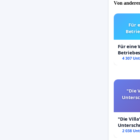
Von anderen
Für 
Betri
Für eine
Betriebe
4 307 Unt
"Die V
Unters
"Die Villa
Untersch
Erhalt der
2 038 Unt