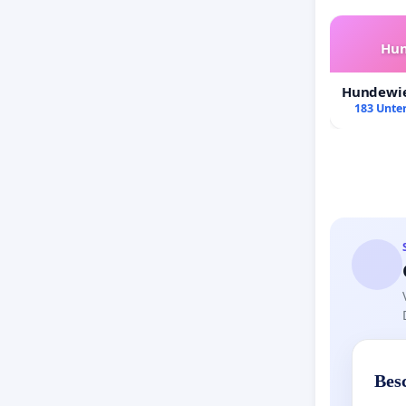
Hun
Hundewie
183 Unter
Bes