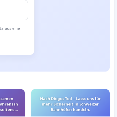
 daraus eine
rksamen
Nach Diegos Tod – Lasst uns für
ahrens in
mehr Sicherheit in Schweizer
 seltenen
Bahnhöfen handeln.
nkungen