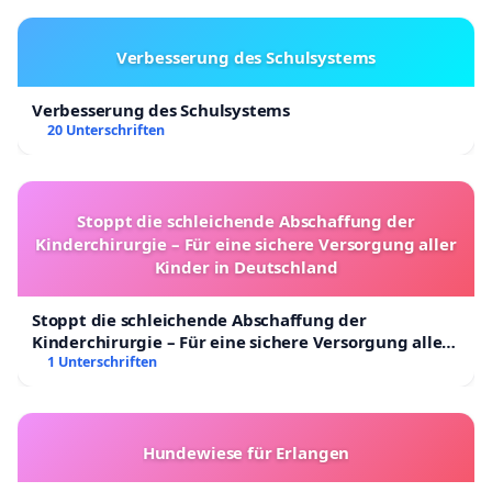
Verbesserung des Schulsystems
Verbesserung des Schulsystems
20 Unterschriften
Stoppt die schleichende Abschaffung der
Kinderchirurgie – Für eine sichere Versorgung aller
Kinder in Deutschland
Stoppt die schleichende Abschaffung der
Kinderchirurgie – Für eine sichere Versorgung aller
Kinder in Deutschland
1 Unterschriften
Hundewiese für Erlangen