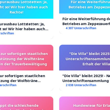
purausbau Lottstetten: Ja,
Für eine Weiterführu
ht so! Wir hier haben auch
Betriebes am Zeppeza
Rechte!
Für eine Weiterführung d
Betriebes am Zeppezauer
rausbau Lottstetten: Ja,
4 307 Unterschriften
t so! Wir hier haben auch
schriften
 zur sofortigen staatlichen
"Die Villa" bleibt 2025
stützung der Wolfsträne
Unterschriftensammlun
 in der Trauerbewältigung
Erhalt der Villa
zur sofortigen staatlichen
"Die Villa" bleibt 2025! - 
tzung der Wolfsträne
Unterschriftensammlung 
n der Trauerbewältigung
erschriften
Erhalt der Villa
2 038 Unterschriften
oppt die schleichende
Hundewiese für Erl