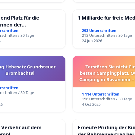
end Platz für die
1 Milliarde für freie Me
innen der
rgschule
rschriften
293 Unterschriften
rschriften / 30 Tage
213 Unterschriften / 30 Tage
6
24 Jun 2026
g Hebesatz Grundsteuer
Zerstören Sie nicht F
Brombachtal
besten Campingplatz, O
Camping in Rovaniemi –
Umzug!
rschriften
rschriften / 30 Tage
1 114 Unterschriften
156 Unterschriften / 30 Tage
26
4 Oct 2025
 Verkehr auf dem
Erneute Prüfung der K
amp!
des Rahmenvertrag bei