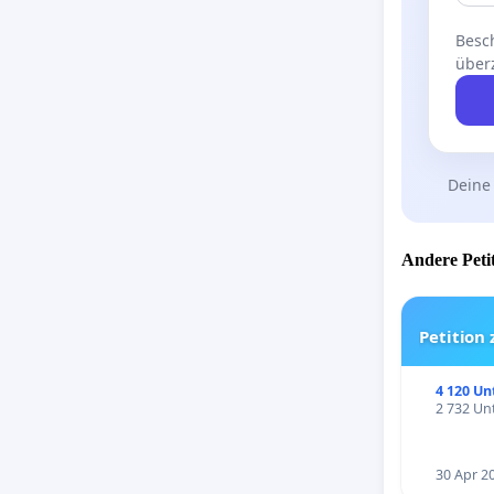
Besch
über
Deine
Andere Petit
Petition
4 120 Un
2 732 Unt
30 Apr 2