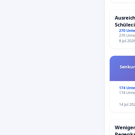
Ausreich
Schüler.
Schönbe
270 Unte
270 Unte
8 Jul 202
Senkun
174 Unte
174 Unte
14 Jul 20
Weniger
Regenk