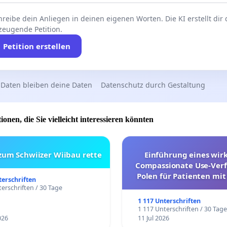
reibe dein Anliegen in deinen eigenen Worten. Die KI erstellt dir
zeugende Petition.
Petition erstellen
 Daten bleiben deine Daten
Datenschutz durch Gestaltung
ionen, die Sie vielleicht interessieren könnten
 zum Schwiizer Wiibau rette
Einführung eines wi
Compassionate Use-Verf
Polen für Patienten mit
terschriften
und ultrararen Erkra
erschriften / 30 Tage
1 117 Unterschriften
1 117 Unterschriften / 30 Tag
026
11 Jul 2026