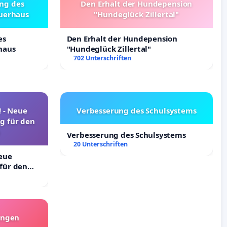
ng des
Den Erhalt der Hundepension
uerhaus
"Hundeglück Zillertal"
es
Den Erhalt der Hundepension
haus
"Hundeglück Zillertal"
702 Unterschriften
! - Neue
Verbesserung des Schulsystems
g für den
Verbesserung des Schulsystems
20 Unterschriften
Neue
für den
angen