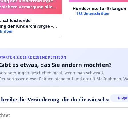
ung der Kinderchirurgie –
e sichere Versorgung aller
Hundewiese für Erlangen
nder in Deutschland
183 Unterschriften
e schleichende
ng der Kinderchirurgie –
sichere Versorgung aller
hriften
 Deutschland
STARTEN SIE IHRE EIGENE PETITION
Gibt es etwas, das Sie ändern möchten?
Veränderungen geschehen nicht, wenn man schweigt.
Der Verfasser dieser Petition stand auf und ergriff Maßnahmen. W
KI-ge
chreibe die Veränderung, die du dir wünschst