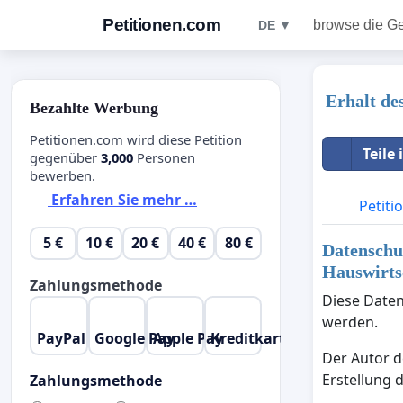
Petitionen.com
browse die G
DE ▼
Erhalt de
Bezahlte Werbung
Petitionen.com wird diese Petition
Teile
gegenüber
3,000
Personen
bewerben.
Erfahren Sie mehr …
Petiti
5 €
10 €
20 €
40 €
80 €
Datenschut
Hauswirts
Zahlungsmethode
Diese Daten
werden.
PayPal
Google Pay
Apple Pay
Kreditkarte
Der Autor d
Erstellung 
Zahlungsmethode