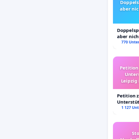
Doppels
aber nic
Doppelspu
aber nich
Rechte!
770 Unter
Petition
Unter
Leipzig
Petition 
Unterstü
Leipzig i
1 127 Unt
St