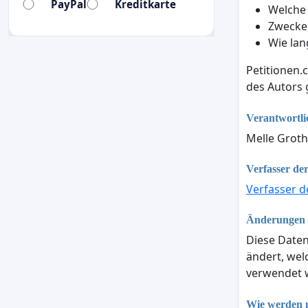
PayPal
Kreditkarte
Welche
Zwecke,
Wie lan
Petitionen.
des Autors
Verantwortli
Melle Groth
Verfasser der
Verfasser d
Änderungen d
Diese Daten
ändert, we
verwendet w
Wie werden m