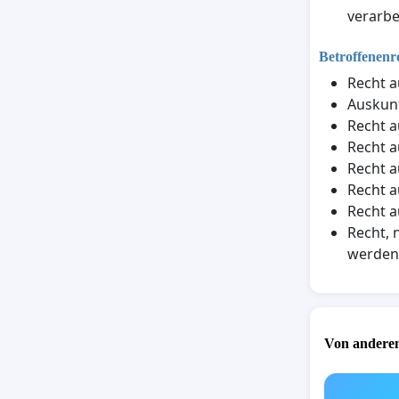
verarbe
Betroffenenr
Recht a
Auskunf
Recht a
Recht a
Recht a
Recht a
Recht a
Recht, 
werden
Von anderen