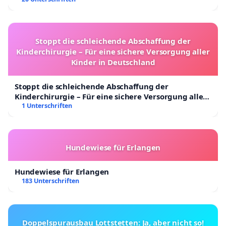
Stoppt die schleichende Abschaffung der
Kinderchirurgie – Für eine sichere Versorgung aller
Kinder in Deutschland
Stoppt die schleichende Abschaffung der
Kinderchirurgie – Für eine sichere Versorgung aller
Kinder in Deutschland
1 Unterschriften
Hundewiese für Erlangen
Hundewiese für Erlangen
183 Unterschriften
Doppelspurausbau Lottstetten: Ja, aber nicht so!