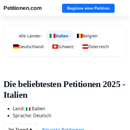
Petitionen.com
Beginne eine Petition
Alle Länder
Italien
Belgien
›
›
›
Deutschland
Schweiz
Österreich
›
›
›
Die beliebtesten Petitionen 2025 -
Italien
Land:
Italien
Sprache: Deutsch
Im Trend
Neueste Petitionen