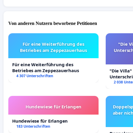
Von anderen Nutzern beworbene Petitionen
Für eine Weiterführung des
"Die Vi
Betriebes am Zeppezauerhaus
Untersc
Für eine Weiterführung des
Betriebes am Zeppezauerhaus
"Die Villa"
4 307 Unterschriften
Unterschr
Erhalt der 
2 038 Unte
Hundewiese für Erlangen
Doppelsp
aber nich
Hundewiese für Erlangen
183 Unterschriften