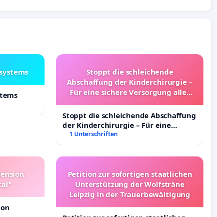
lsystems
Stoppt die schleichende
Abschaffung der Kinderchirurgie –
Für eine sichere Versorgung aller
stems
Kinder in Deutschland
Stoppt die schleichende Abschaffung
der Kinderchirurgie – Für eine
sichere Versorgung aller Kinder in
1 Unterschriften
Deutschland
pension
Petition zur sofortigen staatlichen
tal"
Unterstützung der Wolfsträne
Leipzig in der Trauerbewältigung
ion