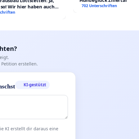
"Hundeglück Zillertal"
ausbau Lottstetten: Ja,
702 Unterschriften
 so! Wir hier haben auch
chriften
chten?
igt.
Petition erstellen.
KI-gestützt
nschst
 KI erstellt dir daraus eine