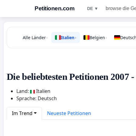
Petitionen.com
browse die G
DE ▼
Alle Länder
Italien
Belgien
Deutsc
›
›
›
Die beliebtesten Petitionen 2007 - 
Land:
Italien
Sprache: Deutsch
Im Trend
Neueste Petitionen