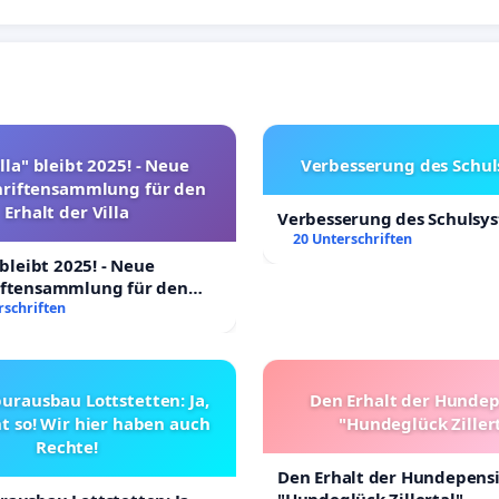
lla" bleibt 2025! - Neue
Verbesserung des Schu
hriftensammlung für den
Erhalt der Villa
Verbesserung des Schulsy
20 Unterschriften
 bleibt 2025! - Neue
iftensammlung für den
Villa
rschriften
urausbau Lottstetten: Ja,
Den Erhalt der Hunde
t so! Wir hier haben auch
"Hundeglück Ziller
Rechte!
Den Erhalt der Hundepens