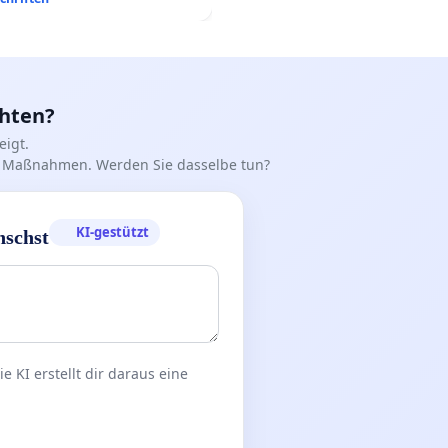
chten?
igt.
iff Maßnahmen. Werden Sie dasselbe tun?
KI-gestützt
nschst
 KI erstellt dir daraus eine