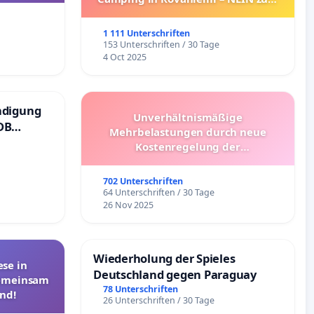
Umzug!
1 111 Unterschriften
153 Unterschriften / 30 Tage
4 Oct 2025
ndigung
Unverhältnismäßige
DB
Mehrbelastungen durch neue
Kostenregelung der
Schülerbeförderung – Bitte um
Überprüfung und Alternativen
702 Unterschriften
64 Unterschriften / 30 Tage
26 Nov 2025
Wiederholung der Spieles
se in
Deutschland gegen Paraguay
Gemeinsam
78 Unterschriften
nd!
26 Unterschriften / 30 Tage