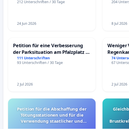
212 Unterschriften / 30 Tage
204 Unters
24 Jun 2026
8 Jul 2026
Petition für eine Verbesserung
Weniger 
der Parksituation am Pfalzplatz in
Regenka
Mannheim
111 Unterschriften
74 Unters
93 Unterschriften / 30 Tage
67 Untersc
2 Jul 2026
2 Jul 2026
Petition für die Abschaffung der
Gleich
Tötungsstationen und für die
Verwendung staatlicher und
Brustkre
kommunaler Mittel zur Prävention