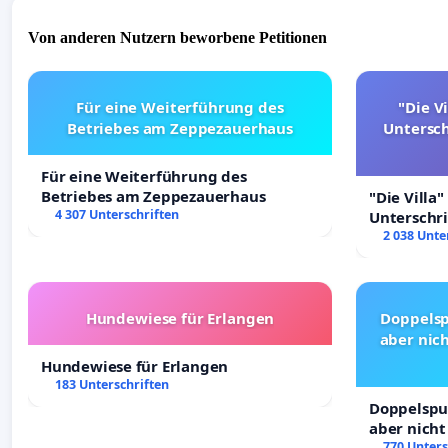
Von anderen Nutzern beworbene Petitionen
Für eine Weiterführung des
"Die Vi
Betriebes am Zeppezauerhaus
Untersc
Für eine Weiterführung des
Betriebes am Zeppezauerhaus
"Die Villa"
4 307 Unterschriften
Unterschr
Erhalt der 
2 038 Unte
Hundewiese für Erlangen
Doppelsp
aber nich
Hundewiese für Erlangen
183 Unterschriften
Doppelspur
aber nicht
Rechte!
770 Unters