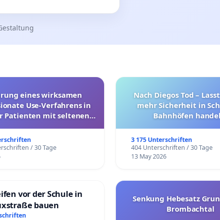
Gestaltung
hrung eines wirksamen
Nach Diegos Tod – Lasst
onate Use-Verfahrens in
mehr Sicherheit in Sc
r Patienten mit seltenen
Bahnhöfen handel
trararen Erkrankungen
erschriften
3 175 Unterschriften
rschriften / 30 Tage
404 Unterschriften / 30 Tage
6
13 May 2026
ifen vor der Schule in
Senkung Hebesatz Grun
uxstraße bauen
Brombachtal
schriften