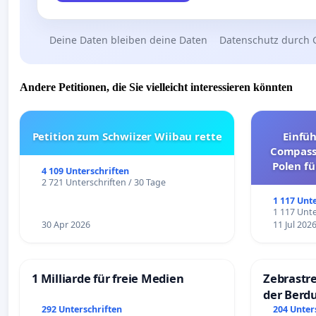
Deine Daten bleiben deine Daten
Datenschutz durch 
Andere Petitionen, die Sie vielleicht interessieren könnten
Petition zum Schwiizer Wiibau rette
Einfü
Compassi
Polen fü
4 109 Unterschriften
und ul
2 721 Unterschriften / 30 Tage
1 117 Unt
1 117 Unte
30 Apr 2026
11 Jul 202
1 Milliarde für freie Medien
Zebrastre
der Berd
292 Unterschriften
204 Unter