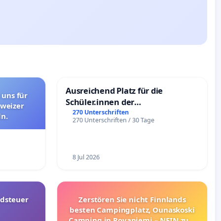
Ausreichend Platz für die
 uns für
Schüler.innen der
hweizer
Schönbergschule
270 Unterschriften
n.
270 Unterschriften / 30 Tage
8 Jul 2026
dsteuer
Zerstören Sie nicht Finnlands
besten Campingplatz, Ounaskoski
Camping in Rovaniemi – NEIN zum