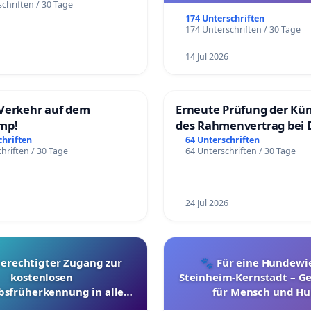
chriften / 30 Tage
174 Unterschriften
174 Unterschriften / 30 Tage
14 Jul 2026
Verkehr auf dem
Erneute Prüfung der Kü
mp!
des Rahmenvertrag bei 
Fahrwegdienste Gmbh
chriften
64 Unterschriften
hriften / 30 Tage
64 Unterschriften / 30 Tage
24 Jul 2026
berechtigter Zugang zur
🐾 Für eine Hundewie
kostenlosen
Steinheim-Kernstadt – 
bsfrüherkennung in allen
für Mensch und Hu
Kantonen