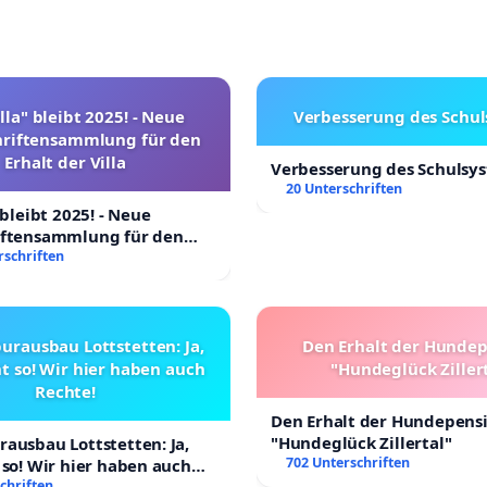
lla" bleibt 2025! - Neue
Verbesserung des Schu
hriftensammlung für den
Erhalt der Villa
Verbesserung des Schulsy
20 Unterschriften
 bleibt 2025! - Neue
iftensammlung für den
Villa
rschriften
urausbau Lottstetten: Ja,
Den Erhalt der Hunde
t so! Wir hier haben auch
"Hundeglück Ziller
Rechte!
Den Erhalt der Hundepens
"Hundeglück Zillertal"
ausbau Lottstetten: Ja,
702 Unterschriften
 so! Wir hier haben auch
chriften