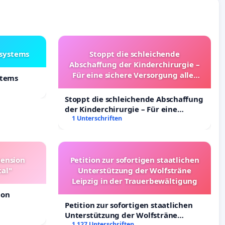
lsystems
Stoppt die schleichende
Abschaffung der Kinderchirurgie –
Für eine sichere Versorgung aller
stems
Kinder in Deutschland
Stoppt die schleichende Abschaffung
der Kinderchirurgie – Für eine
sichere Versorgung aller Kinder in
1 Unterschriften
Deutschland
pension
Petition zur sofortigen staatlichen
tal"
Unterstützung der Wolfsträne
Leipzig in der Trauerbewältigung
ion
Petition zur sofortigen staatlichen
Unterstützung der Wolfsträne
Leipzig in der Trauerbewältigung
1 127 Unterschriften