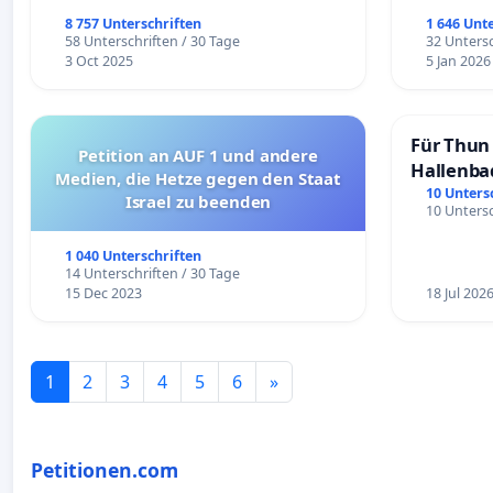
8 757 Unterschriften
1 646 Unt
58 Unterschriften / 30 Tage
32 Untersc
3 Oct 2025
5 Jan 2026
Für Thun 
Petition an AUF 1 und andere
Hallenba
Medien, die Hetze gegen den Staat
schaffen
10 Unters
Israel zu beenden
10 Untersc
1 040 Unterschriften
14 Unterschriften / 30 Tage
15 Dec 2023
18 Jul 202
1
2
3
4
5
6
»
Petitionen.com