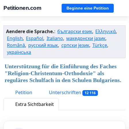
Petitionen.com
Beginne eine Petition
Aendere die Sprache.
:
български език
,
Ελληνικά
,
English
,
Español
,
Italiano
,
македонски јазик
,
Română
,
русский язык
,
српски језик
,
Türkçe
,
українська
Unterstützung für die Einführung des Faches
"Religion-Christentum-Orthodoxie" als
reguläres Schulfach in den Schulen Bulgariens.
Petition
Unterschriften
12 116
Extra Sichtbarkeit