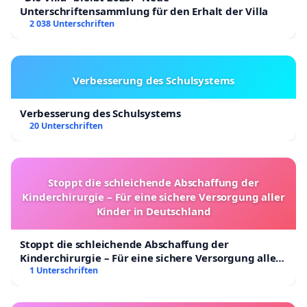
Unterschriftensammlung für den Erhalt der Villa
2 038 Unterschriften
Verbesserung des Schulsystems
Verbesserung des Schulsystems
20 Unterschriften
Stoppt die schleichende Abschaffung der
Kinderchirurgie – Für eine sichere Versorgung aller
Kinder in Deutschland
Stoppt die schleichende Abschaffung der
Kinderchirurgie – Für eine sichere Versorgung aller
Kinder in Deutschland
1 Unterschriften