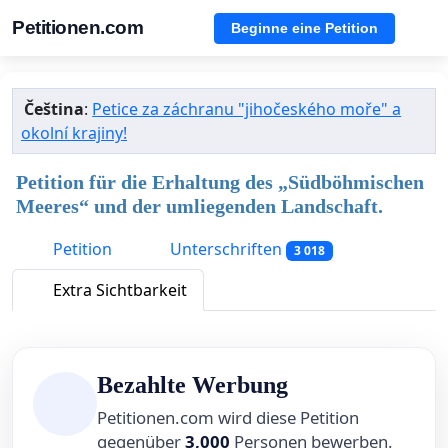
Petitionen.com
Beginne eine Petition
Čeština
:
Petice za záchranu "jihočeského moře" a
okolní krajiny!
Petition für die Erhaltung des „Südböhmischen
Meeres“ und der umliegenden Landschaft.
Petition
Unterschriften
3 018
Extra Sichtbarkeit
Bezahlte Werbung
Petitionen.com wird diese Petition
gegenüber
3,000
Personen bewerben.