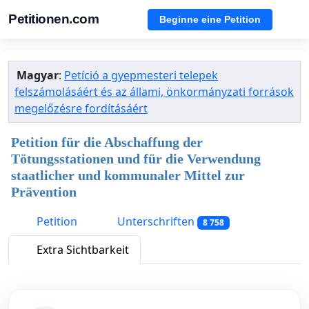
Petitionen.com
Beginne eine Petition
Magyar
:
Petíció a gyepmesteri telepek
felszámolásáért és az állami, önkormányzati források
megelőzésre fordításáért
Petition für die Abschaffung der
Tötungsstationen und für die Verwendung
staatlicher und kommunaler Mittel zur
Prävention
Petition
Unterschriften
8 758
Extra Sichtbarkeit