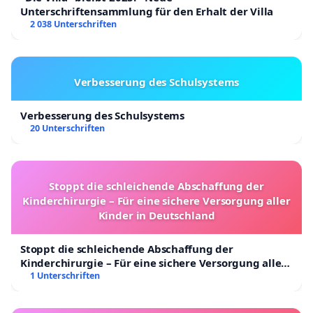
Unterschriftensammlung für den Erhalt der Villa
2 038 Unterschriften
Verbesserung des Schulsystems
Verbesserung des Schulsystems
20 Unterschriften
Stoppt die schleichende Abschaffung der
Kinderchirurgie – Für eine sichere Versorgung aller
Kinder in Deutschland
Stoppt die schleichende Abschaffung der
Kinderchirurgie – Für eine sichere Versorgung aller
Kinder in Deutschland
1 Unterschriften