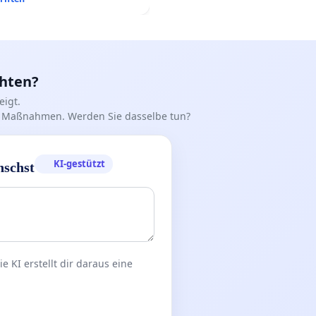
nd
chten?
igt.
iff Maßnahmen. Werden Sie dasselbe tun?
KI-gestützt
nschst
 KI erstellt dir daraus eine