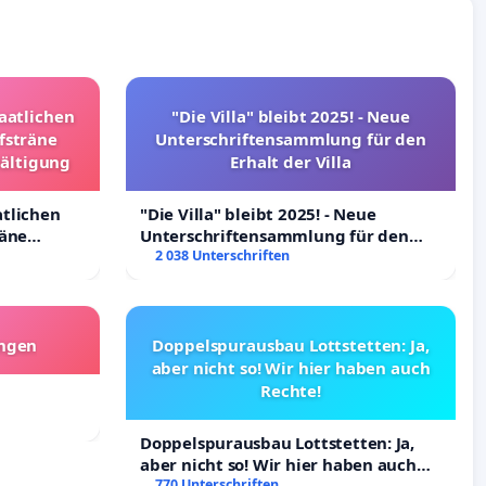
taatlichen
"Die Villa" bleibt 2025! - Neue
fsträne
Unterschriftensammlung für den
wältigung
Erhalt der Villa
atlichen
"Die Villa" bleibt 2025! - Neue
räne
Unterschriftensammlung für den
ltigung
Erhalt der Villa
2 038 Unterschriften
angen
Doppelspurausbau Lottstetten: Ja,
aber nicht so! Wir hier haben auch
Rechte!
Doppelspurausbau Lottstetten: Ja,
aber nicht so! Wir hier haben auch
Rechte!
770 Unterschriften