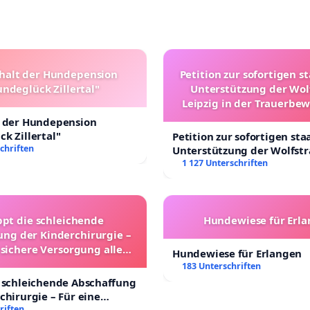
halt der Hundepension
Petition zur sofortigen s
ndeglück Zillertal"
Unterstützung der Wol
Leipzig in der Trauerbe
t der Hundepension
k Zillertal"
Petition zur sofortigen sta
chriften
Unterstützung der Wolfst
Leipzig in der Trauerbewä
1 127 Unterschriften
ppt die schleichende
Hundewiese für Erl
ung der Kinderchirurgie –
 sichere Versorgung aller
Hundewiese für Erlangen
nder in Deutschland
183 Unterschriften
 schleichende Abschaffung
chirurgie – Für eine
rsorgung aller Kinder in
riften