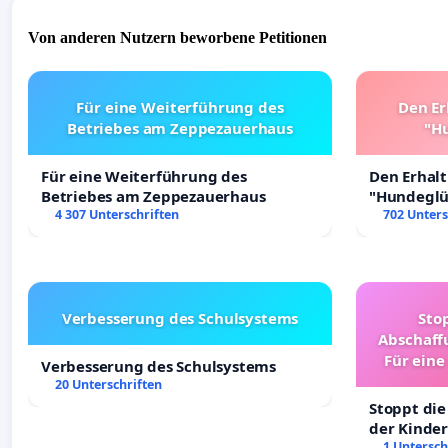
Von anderen Nutzern beworbene Petitionen
Für eine Weiterführung des
Den Er
Betriebes am Zeppezauerhaus
"Hu
Für eine Weiterführung des
Den Erhal
Betriebes am Zeppezauerhaus
"Hundeglüc
4 307 Unterschriften
702 Unters
Verbesserung des Schulsystems
Sto
Abschaff
Für eine
Verbesserung des Schulsystems
Ki
20 Unterschriften
Stoppt die
der Kinder
sichere Ve
1 Untersch