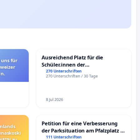
Ausreichend Platz für die
 uns für
Schüler.innen der
hweizer
Schönbergschule
270 Unterschriften
n.
270 Unterschriften / 30 Tage
8 Jul 2026
Petition für eine Verbesserung
nnlands
der Parksituation am Pfalzplatz in
unaskoski
Mannheim
111 Unterschriften
 NEIN zum