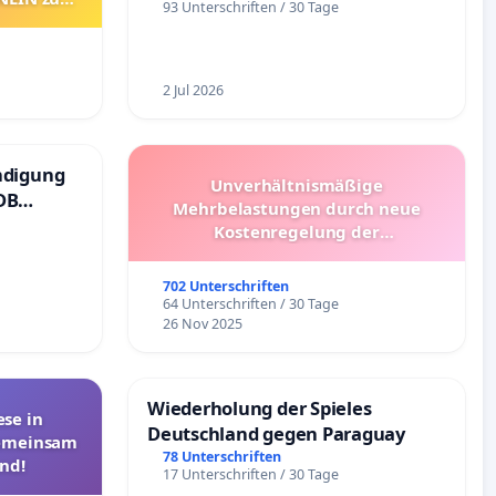
93 Unterschriften / 30 Tage
2 Jul 2026
ndigung
Unverhältnismäßige
DB
Mehrbelastungen durch neue
Kostenregelung der
Schülerbeförderung – Bitte um
Überprüfung und Alternativen
702 Unterschriften
64 Unterschriften / 30 Tage
26 Nov 2025
Wiederholung der Spieles
se in
Deutschland gegen Paraguay
Gemeinsam
78 Unterschriften
nd!
17 Unterschriften / 30 Tage