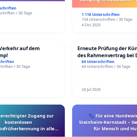
Umzug!
schriften
chriften / 30 Tage
1 118 Unterschriften
154 Unterschriften / 30 Tage
6
4 Oct 2025
Verkehr auf dem
Erneute Prüfung der Kü
mp!
des Rahmenvertrag bei 
Fahrwegdienste Gmbh
chriften
64 Unterschriften
hriften / 30 Tage
64 Unterschriften / 30 Tage
24 Jul 2026
berechtigter Zugang zur
🐾 Für eine Hundewie
kostenlosen
Steinheim-Kernstadt – 
bsfrüherkennung in allen
für Mensch und Hu
Kantonen