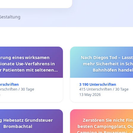
Gestaltung
hrung eines wirksamen
Nach Diegos Tod – Lasst
onate Use-Verfahrens in
mehr Sicherheit in Sc
r Patienten mit seltenen
Bahnhöfen handel
trararen Erkrankungen
erschriften
3 190 Unterschriften
rschriften / 30 Tage
415 Unterschriften / 30 Tage
6
13 May 2026
g Hebesatz Grundsteuer
Zerstören Sie nicht Fi
Brombachtal
besten Campingplatz, O
Camping in Rovaniemi –