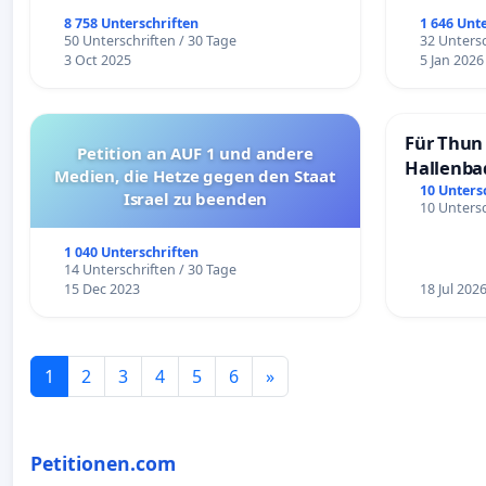
8 758 Unterschriften
1 646 Unt
50 Unterschriften / 30 Tage
32 Untersc
3 Oct 2025
5 Jan 2026
Für Thun 
Petition an AUF 1 und andere
Hallenba
Medien, die Hetze gegen den Staat
schaffen
10 Unters
Israel zu beenden
10 Untersc
1 040 Unterschriften
14 Unterschriften / 30 Tage
15 Dec 2023
18 Jul 202
1
2
3
4
5
6
»
Petitionen.com