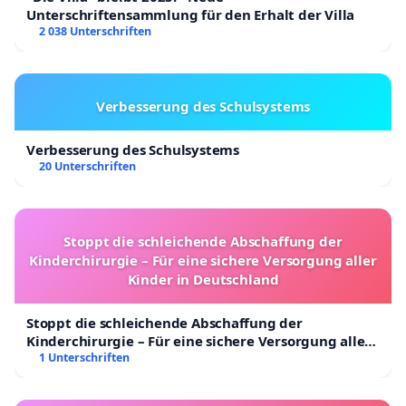
Unterschriftensammlung für den Erhalt der Villa
2 038 Unterschriften
Verbesserung des Schulsystems
Verbesserung des Schulsystems
20 Unterschriften
Stoppt die schleichende Abschaffung der
Kinderchirurgie – Für eine sichere Versorgung aller
Kinder in Deutschland
Stoppt die schleichende Abschaffung der
Kinderchirurgie – Für eine sichere Versorgung aller
Kinder in Deutschland
1 Unterschriften