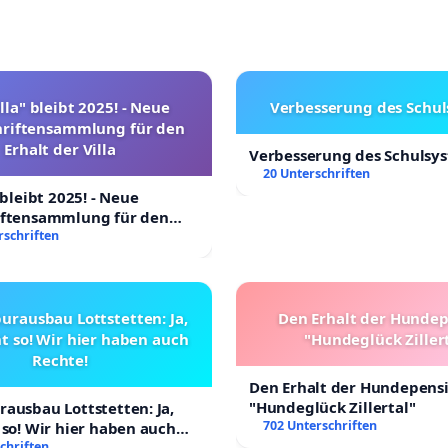
lla" bleibt 2025! - Neue
Verbesserung des Schu
hriftensammlung für den
Erhalt der Villa
Verbesserung des Schulsy
20 Unterschriften
 bleibt 2025! - Neue
iftensammlung für den
Villa
rschriften
urausbau Lottstetten: Ja,
Den Erhalt der Hunde
t so! Wir hier haben auch
"Hundeglück Ziller
Rechte!
Den Erhalt der Hundepens
"Hundeglück Zillertal"
ausbau Lottstetten: Ja,
702 Unterschriften
 so! Wir hier haben auch
chriften