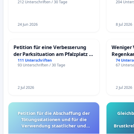
212 Unterschriften / 30 Tage
204 Unters
24 Jun 2026
8 Jul 2026
Petition für eine Verbesserung
Weniger 
der Parksituation am Pfalzplatz in
Regenka
Mannheim
111 Unterschriften
74 Unters
93 Unterschriften / 30 Tage
67 Untersc
2 Jul 2026
2 Jul 2026
Petition für die Abschaffung der
Gleich
Tötungsstationen und für die
Verwendung staatlicher und
Brustkre
kommunaler Mittel zur Prävention