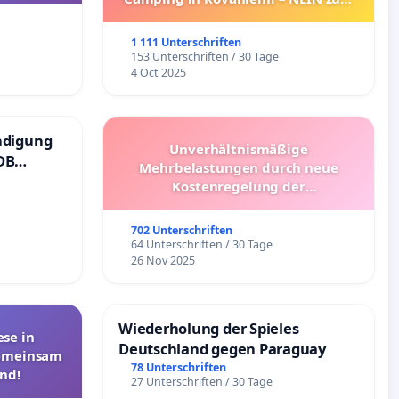
Umzug!
1 111 Unterschriften
153 Unterschriften / 30 Tage
4 Oct 2025
ndigung
Unverhältnismäßige
DB
Mehrbelastungen durch neue
Kostenregelung der
Schülerbeförderung – Bitte um
Überprüfung und Alternativen
702 Unterschriften
64 Unterschriften / 30 Tage
26 Nov 2025
Wiederholung der Spieles
se in
Deutschland gegen Paraguay
Gemeinsam
78 Unterschriften
nd!
27 Unterschriften / 30 Tage