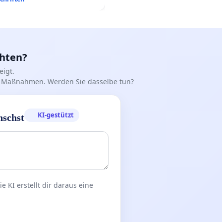
chten?
igt.
iff Maßnahmen. Werden Sie dasselbe tun?
KI-gestützt
nschst
 KI erstellt dir daraus eine