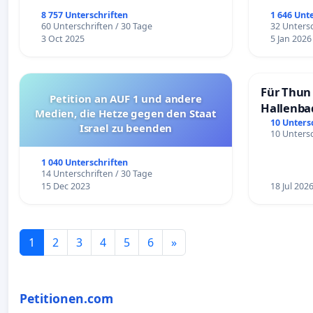
8 757 Unterschriften
1 646 Unt
60 Unterschriften / 30 Tage
32 Untersc
3 Oct 2025
5 Jan 2026
Für Thun 
Petition an AUF 1 und andere
Hallenba
Medien, die Hetze gegen den Staat
schaffen
10 Unters
Israel zu beenden
10 Untersc
1 040 Unterschriften
14 Unterschriften / 30 Tage
15 Dec 2023
18 Jul 202
1
2
3
4
5
6
»
Petitionen.com