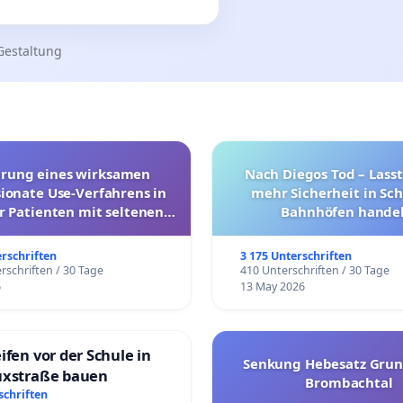
Gestaltung
hrung eines wirksamen
Nach Diegos Tod – Lasst
onate Use-Verfahrens in
mehr Sicherheit in Sc
r Patienten mit seltenen
Bahnhöfen handel
trararen Erkrankungen
erschriften
3 175 Unterschriften
rschriften / 30 Tage
410 Unterschriften / 30 Tage
6
13 May 2026
ifen vor der Schule in
Senkung Hebesatz Grun
uxstraße bauen
Brombachtal
schriften