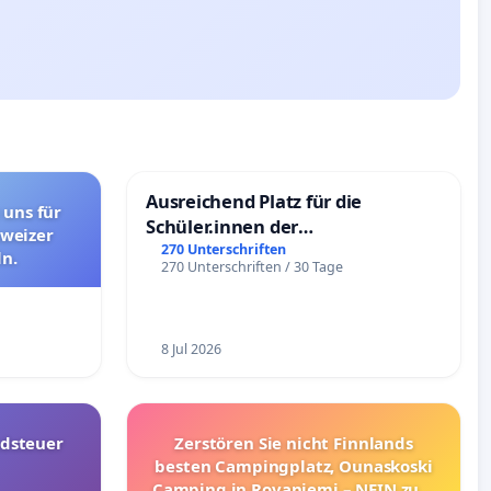
Ausreichend Platz für die
 uns für
Schüler.innen der
hweizer
Schönbergschule
270 Unterschriften
n.
270 Unterschriften / 30 Tage
8 Jul 2026
dsteuer
Zerstören Sie nicht Finnlands
besten Campingplatz, Ounaskoski
Camping in Rovaniemi – NEIN zum