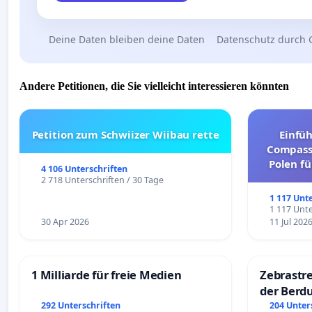
Deine Daten bleiben deine Daten
Datenschutz durch 
Andere Petitionen, die Sie vielleicht interessieren könnten
Petition zum Schwiizer Wiibau rette
Einfü
Compassi
Polen fü
4 106 Unterschriften
und ul
2 718 Unterschriften / 30 Tage
1 117 Unt
1 117 Unte
30 Apr 2026
11 Jul 202
1 Milliarde für freie Medien
Zebrastre
der Berd
292 Unterschriften
204 Unter