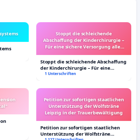
lsystems
Stoppt die schleichende
Abschaffung der Kinderchirurgie –
Für eine sichere Versorgung aller
stems
Kinder in Deutschland
Stoppt die schleichende Abschaffung
der Kinderchirurgie – Für eine
sichere Versorgung aller Kinder in
1 Unterschriften
Deutschland
pension
Petition zur sofortigen staatlichen
tal"
Unterstützung der Wolfsträne
Leipzig in der Trauerbewältigung
ion
Petition zur sofortigen staatlichen
Unterstützung der Wolfsträne
Leipzig in der Trauerbewältigung
1 127 Unterschriften