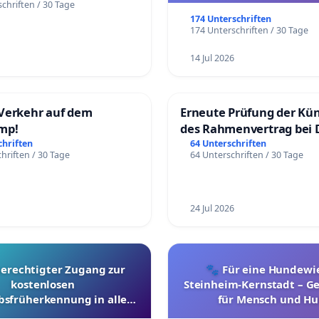
chriften / 30 Tage
174 Unterschriften
174 Unterschriften / 30 Tage
14 Jul 2026
Verkehr auf dem
Erneute Prüfung der Kü
mp!
des Rahmenvertrag bei 
Fahrwegdienste Gmbh
chriften
64 Unterschriften
hriften / 30 Tage
64 Unterschriften / 30 Tage
24 Jul 2026
berechtigter Zugang zur
🐾 Für eine Hundewie
kostenlosen
Steinheim-Kernstadt – 
bsfrüherkennung in allen
für Mensch und Hu
Kantonen