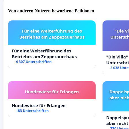
Von anderen Nutzern beworbene Petitionen
Für eine Weiterführung des
"Die Vi
Betriebes am Zeppezauerhaus
Untersc
Für eine Weiterführung des
Betriebes am Zeppezauerhaus
"Die Villa"
4 307 Unterschriften
Unterschr
Erhalt der 
2 038 Unte
Hundewiese für Erlangen
Doppelsp
aber nich
Hundewiese für Erlangen
183 Unterschriften
Doppelspur
aber nicht
Rechte!
770 Unters