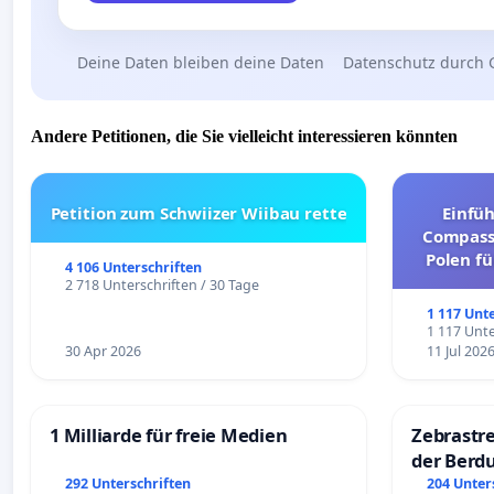
Deine Daten bleiben deine Daten
Datenschutz durch 
Andere Petitionen, die Sie vielleicht interessieren könnten
Petition zum Schwiizer Wiibau rette
Einfü
Compassi
Polen fü
4 106 Unterschriften
und ul
2 718 Unterschriften / 30 Tage
1 117 Unt
1 117 Unte
30 Apr 2026
11 Jul 202
1 Milliarde für freie Medien
Zebrastre
der Berd
292 Unterschriften
204 Unter