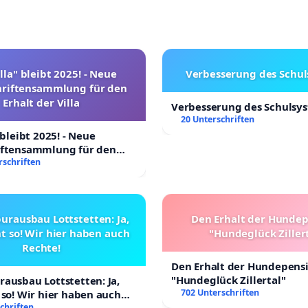
lla" bleibt 2025! - Neue
Verbesserung des Schu
hriftensammlung für den
Erhalt der Villa
Verbesserung des Schulsy
20 Unterschriften
 bleibt 2025! - Neue
iftensammlung für den
Villa
rschriften
urausbau Lottstetten: Ja,
Den Erhalt der Hunde
t so! Wir hier haben auch
"Hundeglück Ziller
Rechte!
Den Erhalt der Hundepens
"Hundeglück Zillertal"
ausbau Lottstetten: Ja,
702 Unterschriften
 so! Wir hier haben auch
chriften