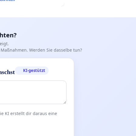
chten?
igt.
iff Maßnahmen. Werden Sie dasselbe tun?
KI-gestützt
nschst
 KI erstellt dir daraus eine