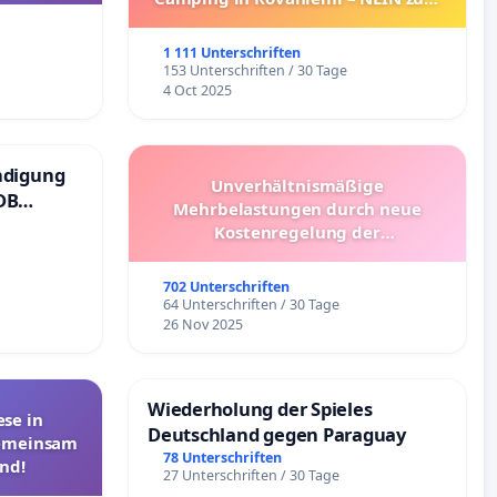
Umzug!
1 111 Unterschriften
153 Unterschriften / 30 Tage
4 Oct 2025
ndigung
Unverhältnismäßige
DB
Mehrbelastungen durch neue
Kostenregelung der
Schülerbeförderung – Bitte um
Überprüfung und Alternativen
702 Unterschriften
64 Unterschriften / 30 Tage
26 Nov 2025
Wiederholung der Spieles
se in
Deutschland gegen Paraguay
Gemeinsam
78 Unterschriften
nd!
27 Unterschriften / 30 Tage