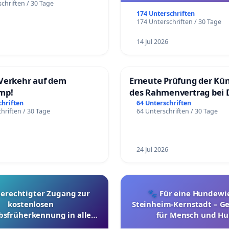
chriften / 30 Tage
174 Unterschriften
174 Unterschriften / 30 Tage
14 Jul 2026
Verkehr auf dem
Erneute Prüfung der Kü
mp!
des Rahmenvertrag bei 
Fahrwegdienste Gmbh
chriften
64 Unterschriften
hriften / 30 Tage
64 Unterschriften / 30 Tage
24 Jul 2026
berechtigter Zugang zur
🐾 Für eine Hundewie
kostenlosen
Steinheim-Kernstadt – 
bsfrüherkennung in allen
für Mensch und Hu
Kantonen