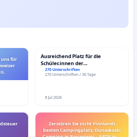
Ausreichend Platz für die
 uns für
Schüler.innen der
hweizer
Schönbergschule
270 Unterschriften
n.
270 Unterschriften / 30 Tage
8 Jul 2026
dsteuer
Zerstören Sie nicht Finnlands
besten Campingplatz, Ounaskoski
Camping in Rovaniemi – NEIN zum