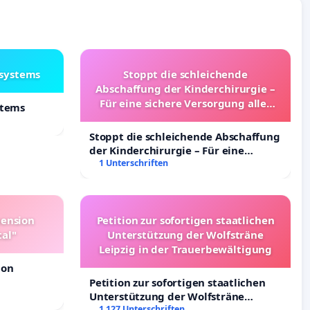
lsystems
Stoppt die schleichende
Abschaffung der Kinderchirurgie –
Für eine sichere Versorgung aller
stems
Kinder in Deutschland
Stoppt die schleichende Abschaffung
der Kinderchirurgie – Für eine
sichere Versorgung aller Kinder in
1 Unterschriften
Deutschland
pension
Petition zur sofortigen staatlichen
tal"
Unterstützung der Wolfsträne
Leipzig in der Trauerbewältigung
ion
Petition zur sofortigen staatlichen
Unterstützung der Wolfsträne
Leipzig in der Trauerbewältigung
1 127 Unterschriften