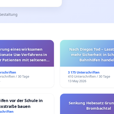
Gestaltung
hrung eines wirksamen
Nach Diegos Tod – Lasst
onate Use-Verfahrens in
mehr Sicherheit in Sc
r Patienten mit seltenen
Bahnhöfen handel
trararen Erkrankungen
erschriften
3 175 Unterschriften
rschriften / 30 Tage
410 Unterschriften / 30 Tage
6
13 May 2026
ifen vor der Schule in
Senkung Hebesatz Grun
uxstraße bauen
Brombachtal
schriften