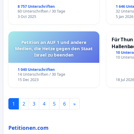
8 757 Unterschriften
1 646 Unt
60 Unterschriften / 30 Tage
32 Untersc
3 Oct 2025
5 Jan 2026
Für Thun 
Petition an AUF 1 und andere
Hallenba
Medien, die Hetze gegen den Staat
schaffen
10 Unters
Israel zu beenden
10 Untersc
1 040 Unterschriften
14 Unterschriften / 30 Tage
15 Dec 2023
18 Jul 202
1
2
3
4
5
6
»
Petitionen.com