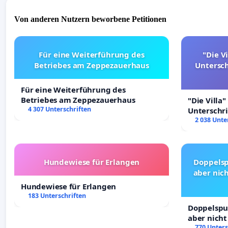
Von anderen Nutzern beworbene Petitionen
Für eine Weiterführung des
"Die Vi
Betriebes am Zeppezauerhaus
Untersc
Für eine Weiterführung des
Betriebes am Zeppezauerhaus
"Die Villa"
4 307 Unterschriften
Unterschr
Erhalt der 
2 038 Unte
Hundewiese für Erlangen
Doppelsp
aber nich
Hundewiese für Erlangen
183 Unterschriften
Doppelspur
aber nicht
Rechte!
770 Unters