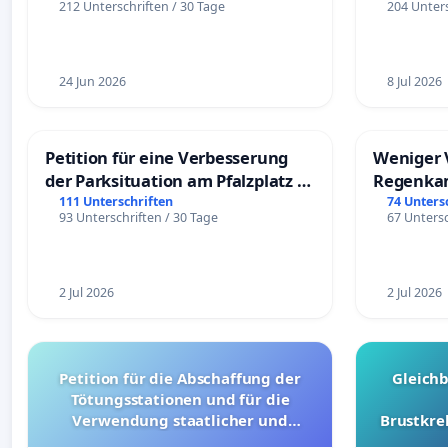
212 Unterschriften / 30 Tage
204 Unters
24 Jun 2026
8 Jul 2026
Petition für eine Verbesserung
Weniger 
der Parksituation am Pfalzplatz in
Regenka
Mannheim
111 Unterschriften
74 Unters
93 Unterschriften / 30 Tage
67 Untersc
2 Jul 2026
2 Jul 2026
Petition für die Abschaffung der
Gleich
Tötungsstationen und für die
Verwendung staatlicher und
Brustkre
kommunaler Mittel zur Prävention