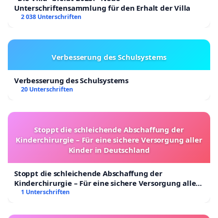
Unterschriftensammlung für den Erhalt der Villa
2 038 Unterschriften
Verbesserung des Schulsystems
Verbesserung des Schulsystems
20 Unterschriften
Stoppt die schleichende Abschaffung der
Kinderchirurgie – Für eine sichere Versorgung aller
Kinder in Deutschland
Stoppt die schleichende Abschaffung der
Kinderchirurgie – Für eine sichere Versorgung aller
Kinder in Deutschland
1 Unterschriften