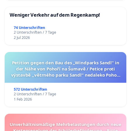
Weniger Verkehr auf dem Regenkamp!
74 Unterschriften
2 Unterschriften / 7 Tage
2 Jul 2026
Petition gegen den Bau des „Windparks Sandl“ in
der Nähe von Pohoří na Šumavě / Petice proti
výstavbě „větrného parku Sandl“ nedaleko Pohoří
na Šumavě (česká verze petice níže)
572 Unterschriften
2 Unterschriften / 7 Tage
1 Feb 2026
Unverhältnismäßige Mehrbelastungen durch neue
Kostenregelung der Schülerbeförderung – Bitte