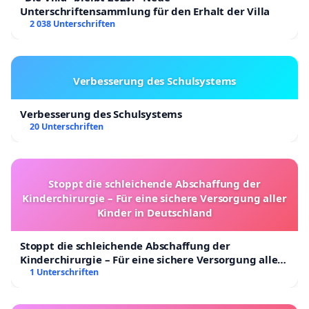
Unterschriftensammlung für den Erhalt der Villa
2 038 Unterschriften
Verbesserung des Schulsystems
Verbesserung des Schulsystems
20 Unterschriften
Stoppt die schleichende Abschaffung der
Kinderchirurgie – Für eine sichere Versorgung aller
Kinder in Deutschland
Stoppt die schleichende Abschaffung der
Kinderchirurgie – Für eine sichere Versorgung aller
Kinder in Deutschland
1 Unterschriften