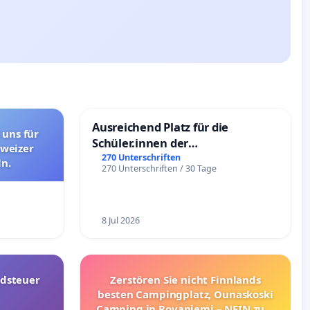
Ausreichend Platz für die
 uns für
Schüler.innen der
hweizer
Schönbergschule
270 Unterschriften
n.
270 Unterschriften / 30 Tage
8 Jul 2026
dsteuer
Zerstören Sie nicht Finnlands
besten Campingplatz, Ounaskoski
Camping in Rovaniemi – NEIN zum