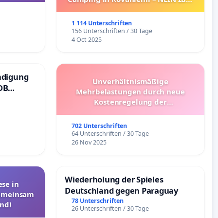
Umzug!
1 114 Unterschriften
156 Unterschriften / 30 Tage
4 Oct 2025
ndigung
Unverhältnismäßige
DB
Mehrbelastungen durch neue
Kostenregelung der
Schülerbeförderung – Bitte um
Überprüfung und Alternativen
702 Unterschriften
64 Unterschriften / 30 Tage
26 Nov 2025
Wiederholung der Spieles
se in
Deutschland gegen Paraguay
Gemeinsam
78 Unterschriften
nd!
26 Unterschriften / 30 Tage