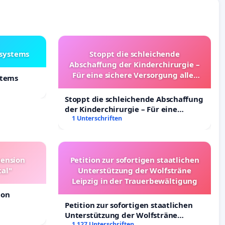
lsystems
Stoppt die schleichende
Abschaffung der Kinderchirurgie –
Für eine sichere Versorgung aller
stems
Kinder in Deutschland
Stoppt die schleichende Abschaffung
der Kinderchirurgie – Für eine
sichere Versorgung aller Kinder in
1 Unterschriften
Deutschland
pension
Petition zur sofortigen staatlichen
tal"
Unterstützung der Wolfsträne
Leipzig in der Trauerbewältigung
ion
Petition zur sofortigen staatlichen
Unterstützung der Wolfsträne
Leipzig in der Trauerbewältigung
1 127 Unterschriften