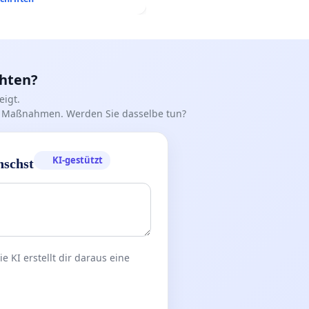
chten?
igt.
iff Maßnahmen. Werden Sie dasselbe tun?
KI-gestützt
nschst
 KI erstellt dir daraus eine