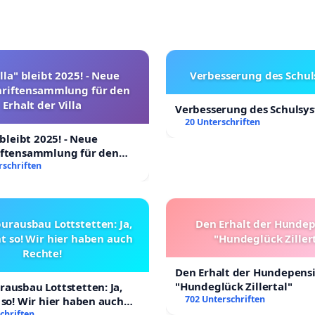
lla" bleibt 2025! - Neue
Verbesserung des Schu
hriftensammlung für den
Erhalt der Villa
Verbesserung des Schulsy
20 Unterschriften
 bleibt 2025! - Neue
iftensammlung für den
Villa
rschriften
urausbau Lottstetten: Ja,
Den Erhalt der Hunde
t so! Wir hier haben auch
"Hundeglück Ziller
Rechte!
Den Erhalt der Hundepens
"Hundeglück Zillertal"
ausbau Lottstetten: Ja,
702 Unterschriften
 so! Wir hier haben auch
chriften