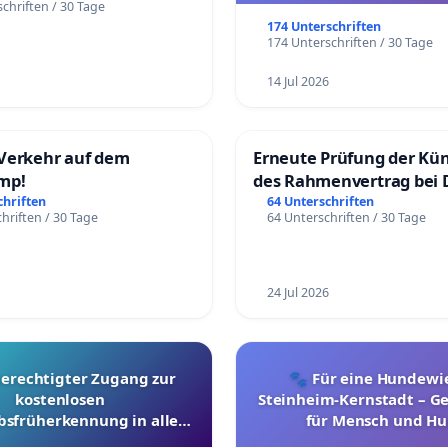
chriften / 30 Tage
174 Unterschriften
174 Unterschriften / 30 Tage
14 Jul 2026
Verkehr auf dem
Erneute Prüfung der Kü
mp!
des Rahmenvertrag bei 
Fahrwegdienste Gmbh
chriften
64 Unterschriften
hriften / 30 Tage
64 Unterschriften / 30 Tage
24 Jul 2026
berechtigter Zugang zur
🐾 Für eine Hundewie
kostenlosen
Steinheim-Kernstadt – 
bsfrüherkennung in allen
für Mensch und Hu
Kantonen