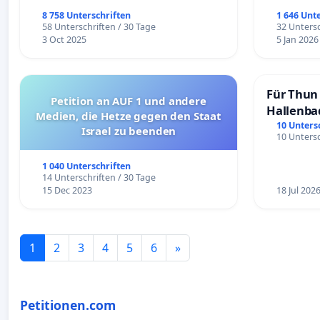
8 758 Unterschriften
1 646 Unt
58 Unterschriften / 30 Tage
32 Untersc
3 Oct 2025
5 Jan 2026
Für Thun 
Petition an AUF 1 und andere
Hallenba
Medien, die Hetze gegen den Staat
schaffen
10 Unters
Israel zu beenden
10 Untersc
1 040 Unterschriften
14 Unterschriften / 30 Tage
15 Dec 2023
18 Jul 202
1
2
3
4
5
6
»
Petitionen.com