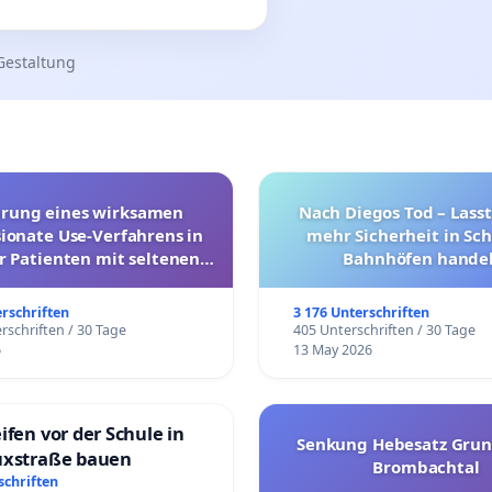
Gestaltung
hrung eines wirksamen
Nach Diegos Tod – Lasst
onate Use-Verfahrens in
mehr Sicherheit in Sc
r Patienten mit seltenen
Bahnhöfen handel
trararen Erkrankungen
erschriften
3 176 Unterschriften
rschriften / 30 Tage
405 Unterschriften / 30 Tage
6
13 May 2026
ifen vor der Schule in
Senkung Hebesatz Grun
uxstraße bauen
Brombachtal
schriften