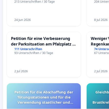
213 Unterschriften / 30 Tage
204 Unters
24 Jun 2026
8 Jul 2026
Petition für eine Verbesserung
Weniger 
der Parksituation am Pfalzplatz in
Regenka
Mannheim
111 Unterschriften
74 Unters
93 Unterschriften / 30 Tage
67 Untersc
2 Jul 2026
2 Jul 2026
Petition für die Abschaffung der
Gleich
Tötungsstationen und für die
Verwendung staatlicher und
Brustkre
kommunaler Mittel zur Prävention