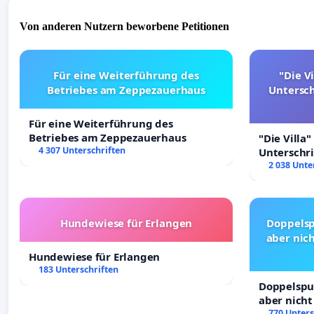
Von anderen Nutzern beworbene Petitionen
Für eine Weiterführung des
"Die Vi
Betriebes am Zeppezauerhaus
Untersc
Für eine Weiterführung des
Betriebes am Zeppezauerhaus
"Die Villa"
4 307 Unterschriften
Unterschr
Erhalt der 
2 038 Unte
Hundewiese für Erlangen
Doppelsp
aber nich
Hundewiese für Erlangen
183 Unterschriften
Doppelspur
aber nicht
Rechte!
770 Unters