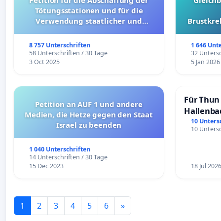
Petition für die Abschaffung der
Gleich
Tötungsstationen und für die
Verwendung staatlicher und
Brustkre
kommunaler Mittel zur Prävention
8 757 Unterschriften
1 646 Unt
58 Unterschriften / 30 Tage
32 Untersc
3 Oct 2025
5 Jan 2026
Für Thun 
Petition an AUF 1 und andere
Hallenba
Medien, die Hetze gegen den Staat
schaffen
10 Unters
Israel zu beenden
10 Untersc
1 040 Unterschriften
14 Unterschriften / 30 Tage
15 Dec 2023
18 Jul 202
1
2
3
4
5
6
»