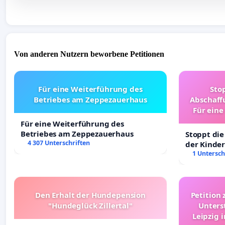
Von anderen Nutzern beworbene Petitionen
Für eine Weiterführung des
Sto
Betriebes am Zeppezauerhaus
Abschaff
Für eine
Ki
Für eine Weiterführung des
Betriebes am Zeppezauerhaus
Stoppt die
4 307 Unterschriften
der Kinder
sichere Ve
1 Untersch
Deutschla
Den Erhalt der Hundepension
Petition 
"Hundeglück Zillertal"
Unters
Leipzig 