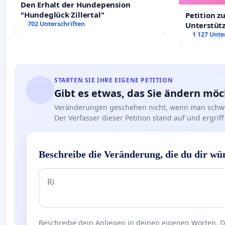
Den Erhalt der Hundepension
"Hundeglück Zillertal"
Petition z
702 Unterschriften
Unterstüt
Leipzig in
1 127 Unte
STARTEN SIE IHRE EIGENE PETITION
Gibt es etwas, das Sie ändern mö
Veränderungen geschehen nicht, wenn man schwe
Der Verfasser dieser Petition stand auf und ergr
Beschreibe die Veränderung, die du dir wü
Beschreibe dein Anliegen in deinen eigenen Worten. Die