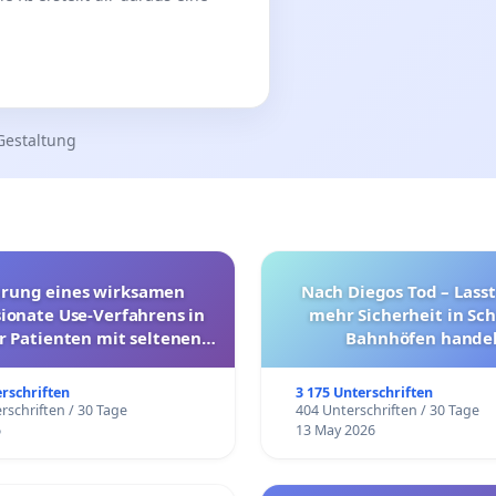
Gestaltung
hrung eines wirksamen
Nach Diegos Tod – Lasst
onate Use-Verfahrens in
mehr Sicherheit in Sc
r Patienten mit seltenen
Bahnhöfen handel
trararen Erkrankungen
erschriften
3 175 Unterschriften
rschriften / 30 Tage
404 Unterschriften / 30 Tage
6
13 May 2026