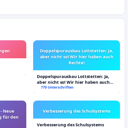
angen
Doppelspurausbau Lottstetten: Ja,
aber nicht so! Wir hier haben auch
Rechte!
Doppelspurausbau Lottstetten: Ja,
aber nicht so! Wir hier haben auch
Rechte!
770 Unterschriften
! - Neue
Verbesserung des Schulsystems
 für den
Verbesserung des Schulsystems