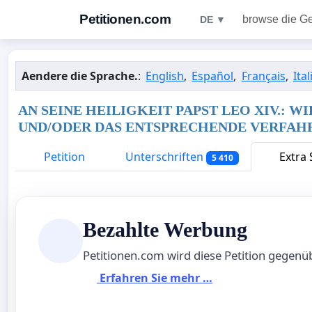
Petitionen.com
browse die G
DE ▼
Aendere die Sprache.
:
English
,
Español
,
Français
,
Ita
AN SEINE HEILIGKEIT PAPST LEO XIV.: 
UND/ODER DAS ENTSPRECHENDE VERFAHR
Petition
Unterschriften
Extra 
5 410
Bezahlte Werbung
Petitionen.com wird diese Petition gegen
Erfahren Sie mehr …