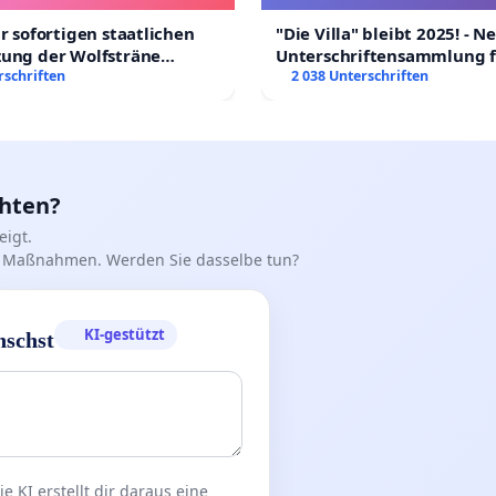
ur sofortigen staatlichen
"Die Villa" bleibt 2025! - N
zung der Wolfsträne
Unterschriftensammlung f
 der Trauerbewältigung
rschriften
Erhalt der Villa
2 038 Unterschriften
chten?
igt.
iff Maßnahmen. Werden Sie dasselbe tun?
KI-gestützt
nschst
 KI erstellt dir daraus eine