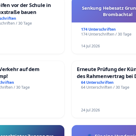
ifen vor der Schule in
Senkung Hebesatz Grun
uxstraße bauen
Brombachtal
schriften
chriften / 30 Tage
174 Unterschriften
174 Unterschriften / 30 Tage
14 Jul 2026
Verkehr auf dem
Erneute Prüfung der Kü
mp!
des Rahmenvertrag bei 
Fahrwegdienste Gmbh
chriften
64 Unterschriften
hriften / 30 Tage
64 Unterschriften / 30 Tage
24 Jul 2026