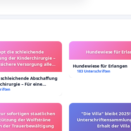
ppt die schleichende
Hundewiese für Erl
ung der Kinderchirurgie –
 sichere Versorgung aller
Hundewiese für Erlangen
nder in Deutschland
183 Unterschriften
 schleichende Abschaffung
chirurgie – Für eine
rsorgung aller Kinder in
riften
nd
zur sofortigen staatlichen
"Die Villa" bleibt 2025
tützung der Wolfsträne
Unterschriftensammlung
in der Trauerbewältigung
Erhalt der Villa