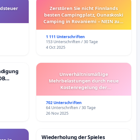
dsteuer
Zerstören Sie nicht Finnlands
besten Campingplatz, Ounaskoski
Camping in Rovaniemi – NEIN zum
Umzug!
1 111 Unterschriften
153 Unterschriften / 30 Tage
4 Oct 2025
ndigung
Unverhältnismäßige
DB
Mehrbelastungen durch neue
Kostenregelung der
Schülerbeförderung – Bitte um
Überprüfung und Alternativen
702 Unterschriften
64 Unterschriften / 30 Tage
26 Nov 2025
Wiederholung der Spieles