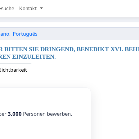
esuche
Kontakt:
liano
,
Português
WIR BITTEN SIE DRINGEND, BENEDIKT XVI. B
EN EINZULEITEN.
Sichtbarkeit
über
3,000
Personen bewerben.