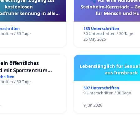
berechtigter Zugang zur
🐾 Für eine Hundewie
kostenlosen
Steinheim-Kernstadt – 
bsfrüherkennung in allen
für Mensch und Hu
Kantonen
erschriften
135 Unterschriften
hriften / 30 Tage
30 Unterschriften / 30 Tage
26 May 2026
ein öffentliches
Lebenslänglich für Sexual
d mit Sportzentrum
aus Innsbruck
chriften
hriften / 30 Tage
507 Unterschriften
9 Unterschriften / 30 Tage
6
9 Jun 2026