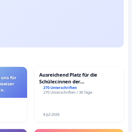
Ausreichend Platz für die
 uns für
Schüler.innen der
hweizer
Schönbergschule
270 Unterschriften
n.
270 Unterschriften / 30 Tage
8 Jul 2026