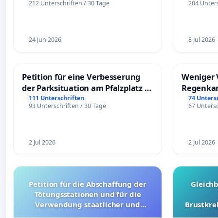
212 Unterschriften / 30 Tage
204 Unters
24 Jun 2026
8 Jul 2026
Petition für eine Verbesserung
Weniger 
der Parksituation am Pfalzplatz in
Regenka
Mannheim
111 Unterschriften
74 Unters
93 Unterschriften / 30 Tage
67 Untersc
2 Jul 2026
2 Jul 2026
Petition für die Abschaffung der
Gleich
Tötungsstationen und für die
Verwendung staatlicher und
Brustkre
kommunaler Mittel zur Prävention