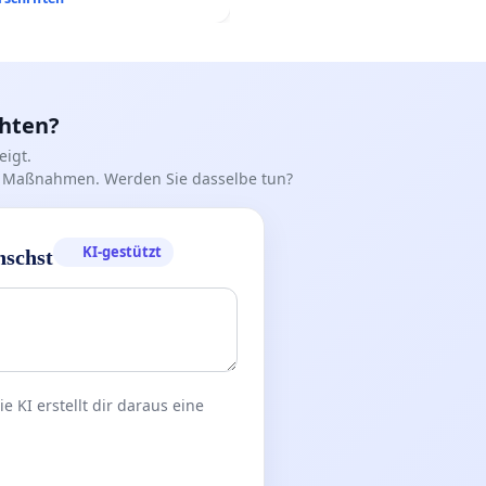
chten?
igt.
iff Maßnahmen. Werden Sie dasselbe tun?
KI-gestützt
nschst
 KI erstellt dir daraus eine