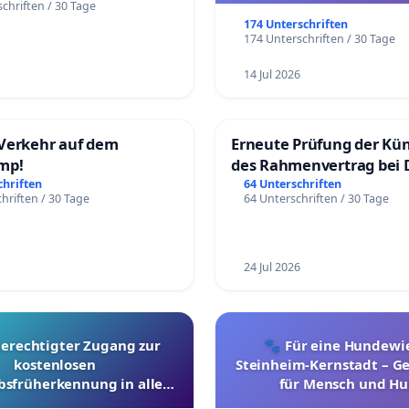
chriften / 30 Tage
174 Unterschriften
174 Unterschriften / 30 Tage
14 Jul 2026
Verkehr auf dem
Erneute Prüfung der Kü
mp!
des Rahmenvertrag bei 
Fahrwegdienste Gmbh
chriften
64 Unterschriften
hriften / 30 Tage
64 Unterschriften / 30 Tage
24 Jul 2026
berechtigter Zugang zur
🐾 Für eine Hundewie
kostenlosen
Steinheim-Kernstadt – 
bsfrüherkennung in allen
für Mensch und Hu
Kantonen