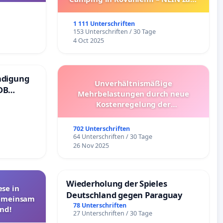
Umzug!
1 111 Unterschriften
153 Unterschriften / 30 Tage
4 Oct 2025
ndigung
Unverhältnismäßige
DB
Mehrbelastungen durch neue
Kostenregelung der
Schülerbeförderung – Bitte um
Überprüfung und Alternativen
702 Unterschriften
64 Unterschriften / 30 Tage
26 Nov 2025
Wiederholung der Spieles
se in
Deutschland gegen Paraguay
Gemeinsam
78 Unterschriften
nd!
27 Unterschriften / 30 Tage