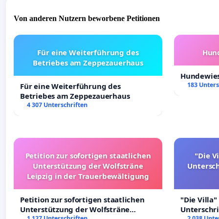
Von anderen Nutzern beworbene Petitionen
Für eine Weiterführung des
Hund
Betriebes am Zeppezauerhaus
Hundewies
183 Unters
Für eine Weiterführung des
Betriebes am Zeppezauerhaus
4 307 Unterschriften
Petition zur sofortigen staatlichen
"Die Vi
Unterstützung der Wolfsträne
Untersc
Leipzig in der Trauerbewältigung
Petition zur sofortigen staatlichen
"Die Villa"
Unterstützung der Wolfsträne
Unterschr
Leipzig in der Trauerbewältigung
1 127 Unterschriften
Erhalt der 
2 038 Unte