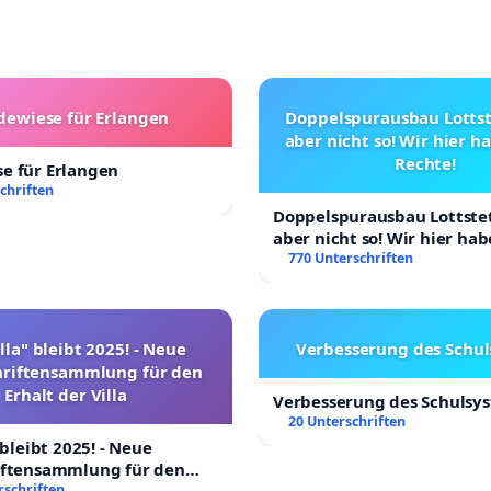
ewiese für Erlangen
Doppelspurausbau Lottste
aber nicht so! Wir hier 
Rechte!
e für Erlangen
chriften
Doppelspurausbau Lottstet
aber nicht so! Wir hier ha
Rechte!
770 Unterschriften
lla" bleibt 2025! - Neue
Verbesserung des Schu
hriftensammlung für den
Erhalt der Villa
Verbesserung des Schulsy
20 Unterschriften
 bleibt 2025! - Neue
iftensammlung für den
Villa
rschriften