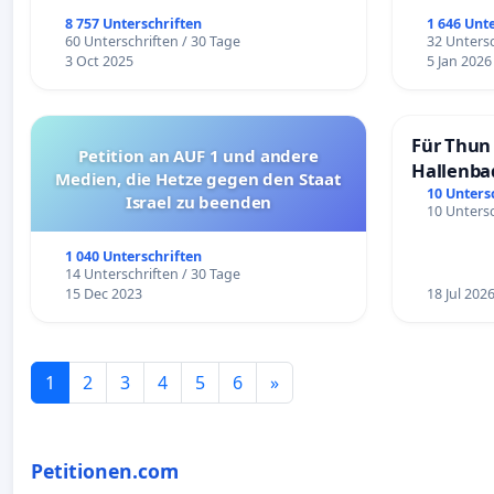
8 757 Unterschriften
1 646 Unt
60 Unterschriften / 30 Tage
32 Untersc
3 Oct 2025
5 Jan 2026
Für Thun 
Petition an AUF 1 und andere
Hallenba
Medien, die Hetze gegen den Staat
schaffen
10 Unters
Israel zu beenden
10 Untersc
1 040 Unterschriften
14 Unterschriften / 30 Tage
15 Dec 2023
18 Jul 202
1
2
3
4
5
6
»
Petitionen.com