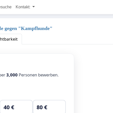
esuche
Kontakt:
eile gegen "Kampfhunde"
chtbarkeit
über
3,000
Personen bewerben.
40 €
80 €