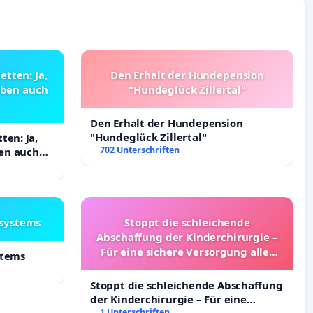
tten: Ja,
Den Erhalt der Hundepension
haben auch
"Hundeglück Zillertal"
Den Erhalt der Hundepension
"Hundeglück Zillertal"
ten: Ja,
702 Unterschriften
ben auch
lsystems
Stoppt die schleichende
Abschaffung der Kinderchirurgie –
Für eine sichere Versorgung aller
stems
Kinder in Deutschland
Stoppt die schleichende Abschaffung
der Kinderchirurgie – Für eine
sichere Versorgung aller Kinder in
1 Unterschriften