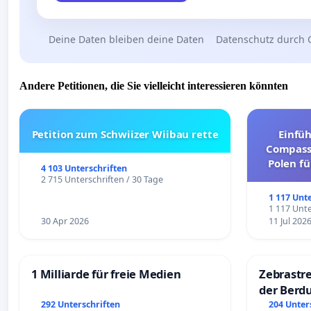
Deine Daten bleiben deine Daten
Datenschutz durch 
Andere Petitionen, die Sie vielleicht interessieren könnten
Petition zum Schwiizer Wiibau rette
Einfü
Compassi
Polen fü
4 103 Unterschriften
und ul
2 715 Unterschriften / 30 Tage
1 117 Unt
1 117 Unte
30 Apr 2026
11 Jul 202
1 Milliarde für freie Medien
Zebrastre
der Berd
292 Unterschriften
204 Unter