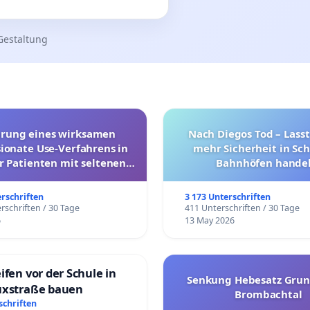
Gestaltung
hrung eines wirksamen
Nach Diegos Tod – Lasst
onate Use-Verfahrens in
mehr Sicherheit in Sc
r Patienten mit seltenen
Bahnhöfen handel
trararen Erkrankungen
erschriften
3 173 Unterschriften
rschriften / 30 Tage
411 Unterschriften / 30 Tage
6
13 May 2026
ifen vor der Schule in
Senkung Hebesatz Grun
uxstraße bauen
Brombachtal
schriften