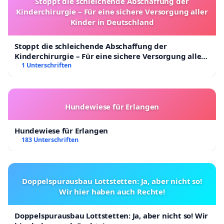
Stoppt die schleichende Abschaffung der
Kinderchirurgie – Für eine sichere Versorgung aller
Kinder in Deutschland
Stoppt die schleichende Abschaffung der
Kinderchirurgie – Für eine sichere Versorgung aller
Kinder in Deutschland
1 Unterschriften
Hundewiese für Erlangen
Hundewiese für Erlangen
183 Unterschriften
Doppelspurausbau Lottstetten: Ja, aber nicht so!
Wir hier haben auch Rechte!
Doppelspurausbau Lottstetten: Ja, aber nicht so! Wir