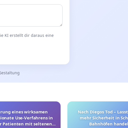
 KI erstellt dir daraus eine
Gestaltung
hrung eines wirksamen
Nach Diegos Tod – Lasst
onate Use-Verfahrens in
mehr Sicherheit in Sc
r Patienten mit seltenen
Bahnhöfen handel