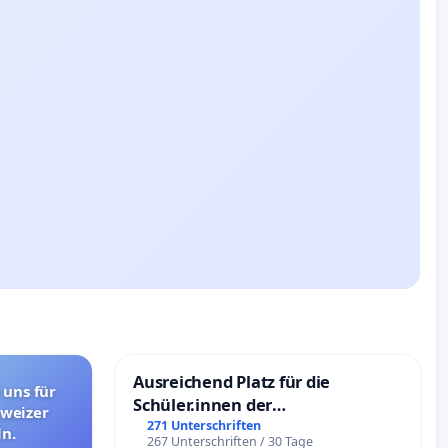
Ausreichend Platz für die
 uns für
Schüler.innen der
hweizer
Schönbergschule
271 Unterschriften
n.
267 Unterschriften / 30 Tage