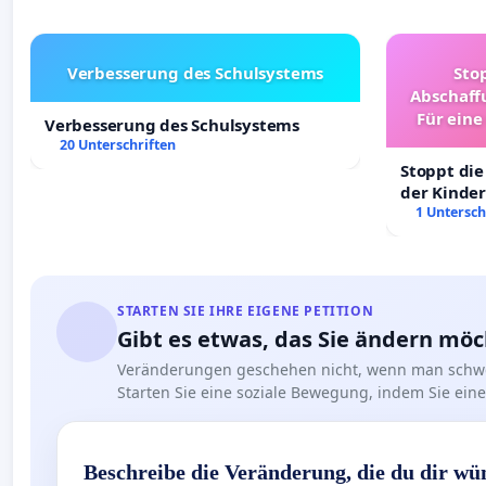
Verbesserung des Schulsystems
Sto
Abschaff
Für eine
Verbesserung des Schulsystems
Ki
20 Unterschriften
Stoppt die
der Kinder
sichere Ve
1 Untersch
Deutschla
STARTEN SIE IHRE EIGENE PETITION
Gibt es etwas, das Sie ändern mö
Veränderungen geschehen nicht, wenn man schwe
Starten Sie eine soziale Bewegung, indem Sie eine 
Beschreibe die Veränderung, die du dir wü