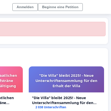
Anmelden
Beginne eine Petition
taatlichen
"Die Villa" bleibt 2025! - Neue
fsträne
Unterschriftensammlung für den
wältigung
Erhalt der Villa
atlichen
"Die Villa" bleibt 2025! - Neue
räne
Unterschriftensammlung für den
ltigung
Erhalt der Villa
2 038 Unterschriften