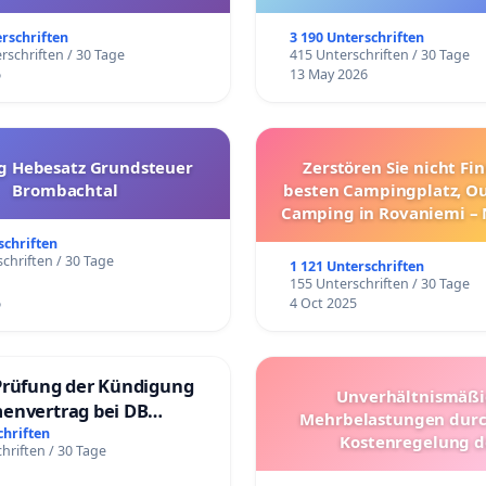
trararen Erkrankungen
erschriften
3 190 Unterschriften
rschriften / 30 Tage
415 Unterschriften / 30 Tage
6
13 May 2026
g Hebesatz Grundsteuer
Zerstören Sie nicht Fi
Brombachtal
besten Campingplatz, O
Camping in Rovaniemi –
Umzug!
schriften
chriften / 30 Tage
1 121 Unterschriften
155 Unterschriften / 30 Tage
6
4 Oct 2025
Prüfung der Kündigung
Unverhältnismäß
envertrag bei DB
Mehrbelastungen dur
dienste Gmbh
chriften
Kostenregelung d
hriften / 30 Tage
Schülerbeförderung – 