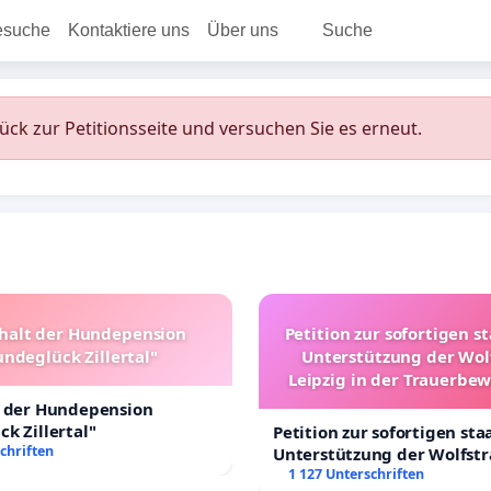
esuche
Kontaktiere uns
Über uns
Suche
rück zur Petitionsseite und versuchen Sie es erneut.
halt der Hundepension
Petition zur sofortigen s
ndeglück Zillertal"
Unterstützung der Wol
Leipzig in der Trauerbe
t der Hundepension
k Zillertal"
Petition zur sofortigen sta
chriften
Unterstützung der Wolfst
Leipzig in der Trauerbewä
1 127 Unterschriften