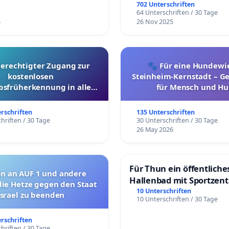
Überprüfung und Alter
702 Unterschriften
64 Unterschriften / 30 Tage
6
26 Nov 2025
berechtigter Zugang zur
🐾 Für eine Hundewie
kostenlosen
Steinheim-Kernstadt – 
bsfrüherkennung in allen
für Mensch und Hu
Kantonen
erschriften
135 Unterschriften
hriften / 30 Tage
30 Unterschriften / 30 Tage
26 May 2026
Für Thun ein öffentliche
on an AUF 1 und andere
Hallenbad mit Sportzen
die Hetze gegen den Staat
schaffen
10 Unterschriften
Israel zu beenden
10 Unterschriften / 30 Tage
erschriften
hriften / 30 Tage