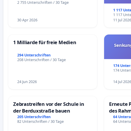
und ul
2 755 Unterschriften / 30 Tage
1 117 Unt
1 117 Unte
30 Apr 2026
11 Jul 202
1 Milliarde für freie Medien
Senkun
294 Unterschriften
208 Unterschriften / 30 Tage
174 Unter
174 Unters
24 Jun 2026
14 Jul 202
Zebrastreifen vor der Schule in
Erneute 
der Berduxstraße bauen
des Rahm
Fahrweg
205 Unterschriften
64 Unters
82 Unterschriften / 30 Tage
64 Untersc