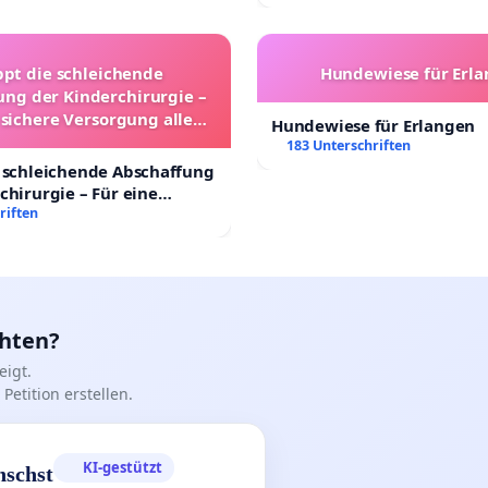
ppt die schleichende
Hundewiese für Erl
ung der Kinderchirurgie –
 sichere Versorgung aller
Hundewiese für Erlangen
nder in Deutschland
183 Unterschriften
 schleichende Abschaffung
chirurgie – Für eine
rsorgung aller Kinder in
riften
nd
chten?
igt.
Petition erstellen.
KI-gestützt
nschst