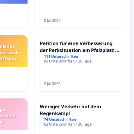
8 Jul 2026
Petition für eine Verbesserung
nnlands
der Parksituation am Pfalzplatz in
unaskoski
Mannheim
111 Unterschriften
 NEIN zum
93 Unterschriften / 30 Tage
2 Jul 2026
Weniger Verkehr auf dem
ige
Regenkamp!
ch neue
74 Unterschriften
er
63 Unterschriften / 30 Tage
Bitte um