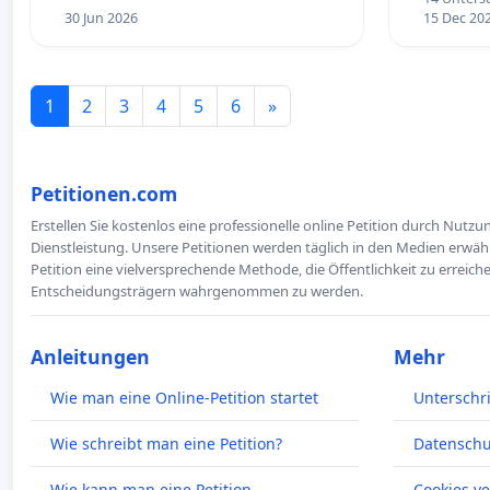
30 Jun 2026
15 Dec 20
1
2
3
4
5
6
»
Petitionen.com
Erstellen Sie kostenlos eine professionelle online Petition durch Nutz
Dienstleistung. Unsere Petitionen werden täglich in den Medien erwähn
Petition eine vielversprechende Methode, die Öffentlichkeit zu erreic
Entscheidungsträgern wahrgenommen zu werden.
Anleitungen
Mehr
Wie man eine Online-Petition startet
Unterschr
Wie schreibt man eine Petition?
Datenschut
Wie kann man eine Petition
Cookies v