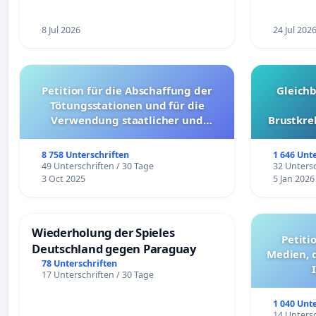
8 Jul 2026
24 Jul 202
Petition für die Abschaffung der
Gleich
Tötungsstationen und für die
Verwendung staatlicher und
Brustkre
kommunaler Mittel zur Prävention
8 758 Unterschriften
1 646 Unt
49 Unterschriften / 30 Tage
32 Untersc
3 Oct 2025
5 Jan 2026
Wiederholung der Spieles
Petiti
Deutschland gegen Paraguay
Medien, 
78 Unterschriften
17 Unterschriften / 30 Tage
1 040 Unt
14 Untersc