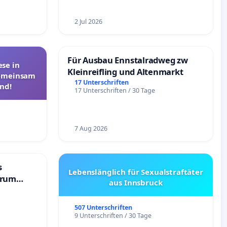
nativen
2 Jul 2026
Für Ausbau Ennstalradweg zw
se in
Kleinreifling und Altenmarkt
Gemeinsam
17 Unterschriften
nd!
17 Unterschriften / 30 Tage
7 Aug 2026
s
Lebenslänglich für Sexualstraftäter
trum
aus Innsbruck
507 Unterschriften
9 Unterschriften / 30 Tage