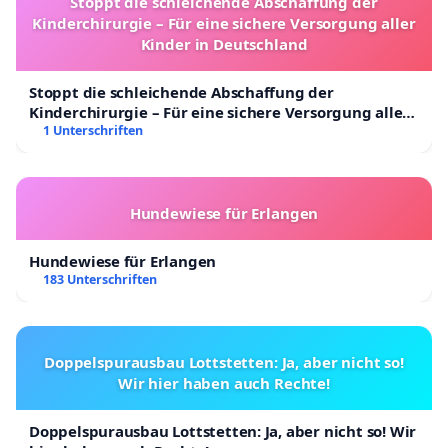
Stoppt die schleichende Abschaffung der
Kinderchirurgie – Für eine sichere Versorgung aller
Kinder in Deutschland
Stoppt die schleichende Abschaffung der
Kinderchirurgie – Für eine sichere Versorgung aller
Kinder in Deutschland
1 Unterschriften
Hundewiese für Erlangen
Hundewiese für Erlangen
183 Unterschriften
Doppelspurausbau Lottstetten: Ja, aber nicht so!
Wir hier haben auch Rechte!
Doppelspurausbau Lottstetten: Ja, aber nicht so! Wir