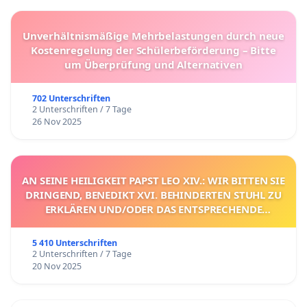
Unverhältnismäßige Mehrbelastungen durch neue
Kostenregelung der Schülerbeförderung – Bitte
um Überprüfung und Alternativen
702 Unterschriften
2 Unterschriften / 7 Tage
26 Nov 2025
AN SEINE HEILIGKEIT PAPST LEO XIV.: WIR BITTEN SIE
DRINGEND, BENEDIKT XVI. BEHINDERTEN STUHL ZU
ERKLÄREN UND/ODER DAS ENTSPRECHENDE
VERFAHREN EINZULEITEN.
5 410 Unterschriften
2 Unterschriften / 7 Tage
20 Nov 2025