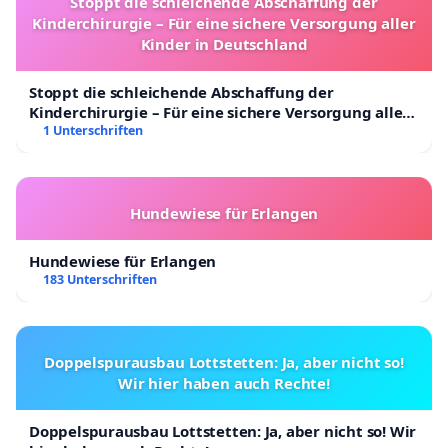
Stoppt die schleichende Abschaffung der
Kinderchirurgie – Für eine sichere Versorgung aller
Kinder in Deutschland
Stoppt die schleichende Abschaffung der
Kinderchirurgie – Für eine sichere Versorgung aller
Kinder in Deutschland
1 Unterschriften
Hundewiese für Erlangen
Hundewiese für Erlangen
183 Unterschriften
Doppelspurausbau Lottstetten: Ja, aber nicht so!
Wir hier haben auch Rechte!
Doppelspurausbau Lottstetten: Ja, aber nicht so! Wir