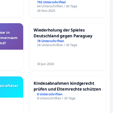
Überprüfung und Alternativen
702 Unterschriften
64 Unterschriften / 30 Tage
26 Nov 2025
Wiederholung der Spieles
se in
Deutschland gegen Paraguay
Gemeinsam
78 Unterschriften
nd!
26 Unterschriften / 30 Tage
30 Jun 2026
Kindesabnahmen kindgerecht
straftäter
prüfen und Elternrechte schützen
8 Unterschriften
8 Unterschriften / 30 Tage