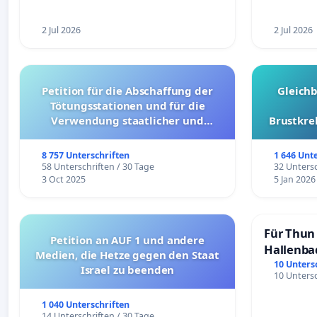
2 Jul 2026
2 Jul 2026
Petition für die Abschaffung der
Gleich
Tötungsstationen und für die
Verwendung staatlicher und
Brustkre
kommunaler Mittel zur Prävention
8 757 Unterschriften
1 646 Unt
58 Unterschriften / 30 Tage
32 Untersc
3 Oct 2025
5 Jan 2026
Für Thun 
Petition an AUF 1 und andere
Hallenba
Medien, die Hetze gegen den Staat
schaffen
10 Unters
Israel zu beenden
10 Untersc
1 040 Unterschriften
14 Unterschriften / 30 Tage