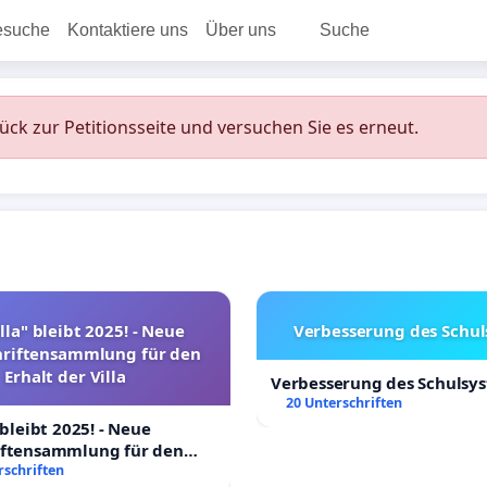
esuche
Kontaktiere uns
Über uns
Suche
rück zur Petitionsseite und versuchen Sie es erneut.
lla" bleibt 2025! - Neue
Verbesserung des Schu
hriftensammlung für den
Erhalt der Villa
Verbesserung des Schulsy
20 Unterschriften
 bleibt 2025! - Neue
iftensammlung für den
Villa
rschriften