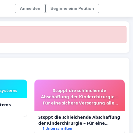
Anmelden
Beginne eine Petition
lsystems
Stoppt die schleichende
Abschaffung der Kinderchirurgie –
Für eine sichere Versorgung aller
stems
Kinder in Deutschland
Stoppt die schleichende Abschaffung
der Kinderchirurgie – Für eine
sichere Versorgung aller Kinder in
1 Unterschriften