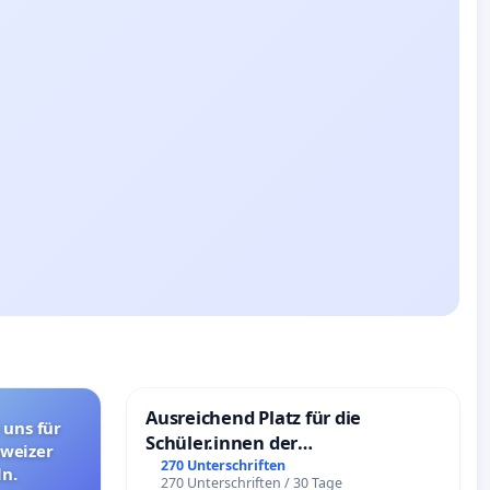
Ausreichend Platz für die
 uns für
Schüler.innen der
hweizer
Schönbergschule
270 Unterschriften
n.
270 Unterschriften / 30 Tage