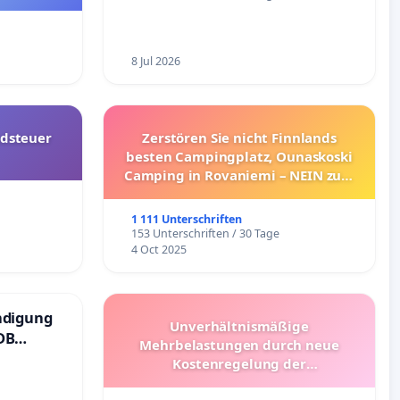
8 Jul 2026
dsteuer
Zerstören Sie nicht Finnlands
besten Campingplatz, Ounaskoski
Camping in Rovaniemi – NEIN zum
Umzug!
1 111 Unterschriften
153 Unterschriften / 30 Tage
4 Oct 2025
ndigung
Unverhältnismäßige
DB
Mehrbelastungen durch neue
Kostenregelung der
Schülerbeförderung – Bitte um