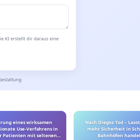
 KI erstellt dir daraus eine
Gestaltung
hrung eines wirksamen
Nach Diegos Tod – Lasst
onate Use-Verfahrens in
mehr Sicherheit in Sc
r Patienten mit seltenen
Bahnhöfen handel