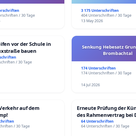
trararen Erkrankungen
erschriften
3 175 Unterschriften
rschriften / 30 Tage
404 Unterschriften / 30 Tage
6
13 May 2026
ifen vor der Schule in
Senkung Hebesatz Grun
uxstraße bauen
Brombachtal
schriften
chriften / 30 Tage
174 Unterschriften
174 Unterschriften / 30 Tage
14 Jul 2026
Verkehr auf dem
Erneute Prüfung der Kü
mp!
des Rahmenvertrag bei 
Fahrwegdienste Gmbh
chriften
64 Unterschriften
hriften / 30 Tage
64 Unterschriften / 30 Tage