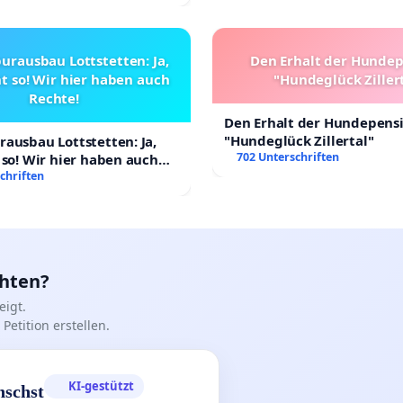
urausbau Lottstetten: Ja,
Den Erhalt der Hunde
t so! Wir hier haben auch
"Hundeglück Ziller
Rechte!
Den Erhalt der Hundepens
"Hundeglück Zillertal"
ausbau Lottstetten: Ja,
702 Unterschriften
 so! Wir hier haben auch
chriften
chten?
igt.
Petition erstellen.
KI-gestützt
nschst