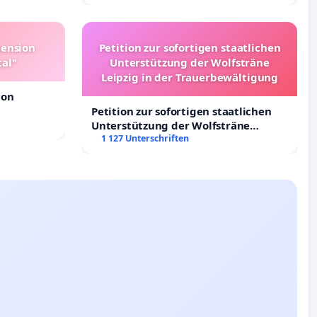
Deutschland
pension
Petition zur sofortigen staatlichen
tal"
Unterstützung der Wolfsträne
Leipzig in der Trauerbewältigung
ion
Petition zur sofortigen staatlichen
Unterstützung der Wolfsträne
Leipzig in der Trauerbewältigung
1 127 Unterschriften