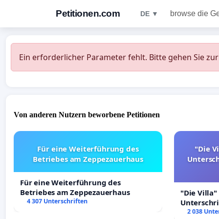
Petitionen.com
browse die G
DE ▼
Ein erforderlicher Parameter fehlt. Bitte gehen Sie zu
Von anderen Nutzern beworbene Petitionen
Für eine Weiterführung des
"Die Vi
Betriebes am Zeppezauerhaus
Untersc
Für eine Weiterführung des
Betriebes am Zeppezauerhaus
"Die Villa"
4 307 Unterschriften
Unterschr
Erhalt der 
2 038 Unte