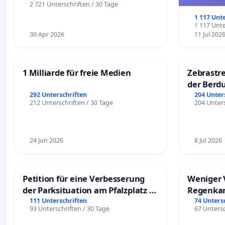
und ul
2 721 Unterschriften / 30 Tage
1 117 Unt
1 117 Unte
30 Apr 2026
11 Jul 202
1 Milliarde für freie Medien
Zebrastre
der Berd
292 Unterschriften
204 Unter
212 Unterschriften / 30 Tage
204 Unters
24 Jun 2026
8 Jul 2026
Petition für eine Verbesserung
Weniger 
der Parksituation am Pfalzplatz in
Regenka
Mannheim
111 Unterschriften
74 Unters
93 Unterschriften / 30 Tage
67 Untersc