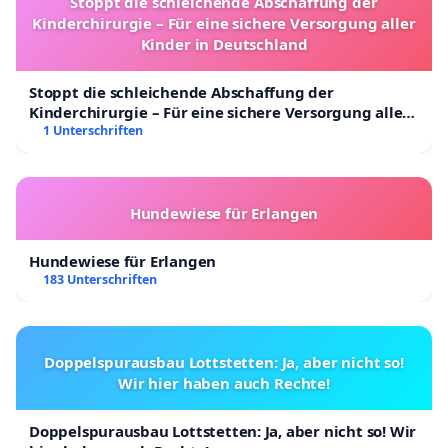
Stoppt die schleichende Abschaffung der
Kinderchirurgie – Für eine sichere Versorgung aller
Kinder in Deutschland
Stoppt die schleichende Abschaffung der
Kinderchirurgie – Für eine sichere Versorgung aller
Kinder in Deutschland
1 Unterschriften
Hundewiese für Erlangen
Hundewiese für Erlangen
183 Unterschriften
Doppelspurausbau Lottstetten: Ja, aber nicht so!
Wir hier haben auch Rechte!
Doppelspurausbau Lottstetten: Ja, aber nicht so! Wir