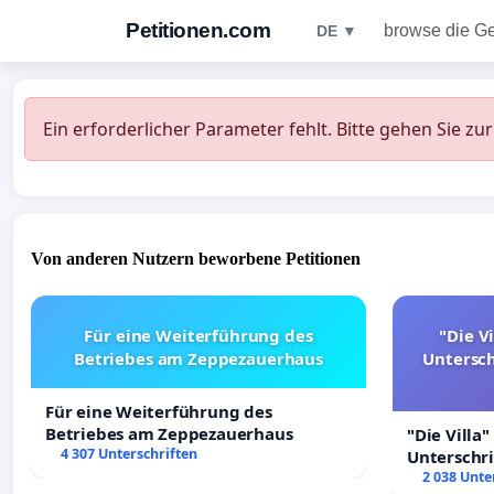
Petitionen.com
browse die G
DE ▼
Ein erforderlicher Parameter fehlt. Bitte gehen Sie zu
Von anderen Nutzern beworbene Petitionen
Für eine Weiterführung des
"Die Vi
Betriebes am Zeppezauerhaus
Untersc
Für eine Weiterführung des
Betriebes am Zeppezauerhaus
"Die Villa"
4 307 Unterschriften
Unterschr
Erhalt der 
2 038 Unte