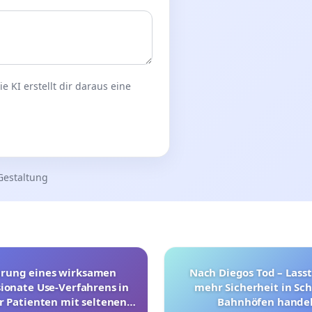
 KI erstellt dir daraus eine
Gestaltung
hrung eines wirksamen
Nach Diegos Tod – Lasst
onate Use-Verfahrens in
mehr Sicherheit in Sc
r Patienten mit seltenen
Bahnhöfen handel