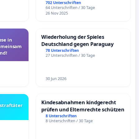
Überprüfung und Alternativen
702 Unterschriften
64 Unterschriften / 30 Tage
26 Nov 2025
Wiederholung der Spieles
se in
Deutschland gegen Paraguay
Gemeinsam
78 Unterschriften
nd!
27 Unterschriften / 30 Tage
30 Jun 2026
Kindesabnahmen kindgerecht
straftäter
prüfen und Elternrechte schützen
8 Unterschriften
8 Unterschriften / 30 Tage