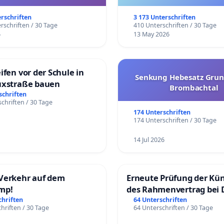
trararen Erkrankungen
erschriften
3 173 Unterschriften
rschriften / 30 Tage
410 Unterschriften / 30 Tage
6
13 May 2026
ifen vor der Schule in
Senkung Hebesatz Grun
uxstraße bauen
Brombachtal
schriften
chriften / 30 Tage
174 Unterschriften
174 Unterschriften / 30 Tage
14 Jul 2026
Verkehr auf dem
Erneute Prüfung der Kü
mp!
des Rahmenvertrag bei 
Fahrwegdienste Gmbh
chriften
64 Unterschriften
hriften / 30 Tage
64 Unterschriften / 30 Tage