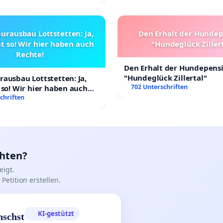
urausbau Lottstetten: Ja,
Den Erhalt der Hunde
t so! Wir hier haben auch
"Hundeglück Ziller
Rechte!
Den Erhalt der Hundepens
"Hundeglück Zillertal"
ausbau Lottstetten: Ja,
702 Unterschriften
 so! Wir hier haben auch
chriften
chten?
igt.
Petition erstellen.
KI-gestützt
nschst