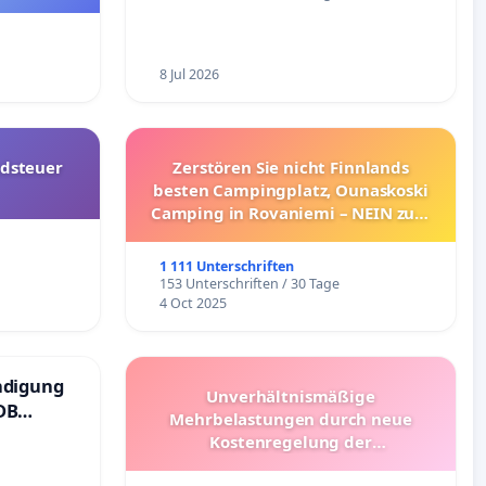
8 Jul 2026
dsteuer
Zerstören Sie nicht Finnlands
besten Campingplatz, Ounaskoski
Camping in Rovaniemi – NEIN zum
Umzug!
1 111 Unterschriften
153 Unterschriften / 30 Tage
4 Oct 2025
ndigung
Unverhältnismäßige
DB
Mehrbelastungen durch neue
Kostenregelung der
Schülerbeförderung – Bitte um