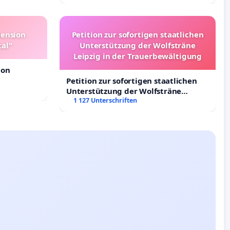
Deutschland
pension
Petition zur sofortigen staatlichen
tal"
Unterstützung der Wolfsträne
Leipzig in der Trauerbewältigung
ion
Petition zur sofortigen staatlichen
Unterstützung der Wolfsträne
Leipzig in der Trauerbewältigung
1 127 Unterschriften