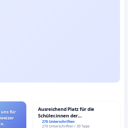
Ausreichend Platz für die
 uns für
Schüler.innen der
hweizer
Schönbergschule
270 Unterschriften
n.
270 Unterschriften / 30 Tage