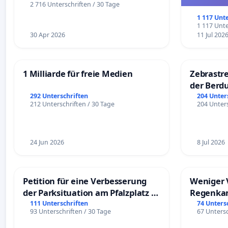
und ul
2 716 Unterschriften / 30 Tage
1 117 Unt
1 117 Unte
30 Apr 2026
11 Jul 202
1 Milliarde für freie Medien
Zebrastre
der Berd
292 Unterschriften
204 Unter
212 Unterschriften / 30 Tage
204 Unters
24 Jun 2026
8 Jul 2026
Petition für eine Verbesserung
Weniger 
der Parksituation am Pfalzplatz in
Regenka
Mannheim
111 Unterschriften
74 Unters
93 Unterschriften / 30 Tage
67 Untersc