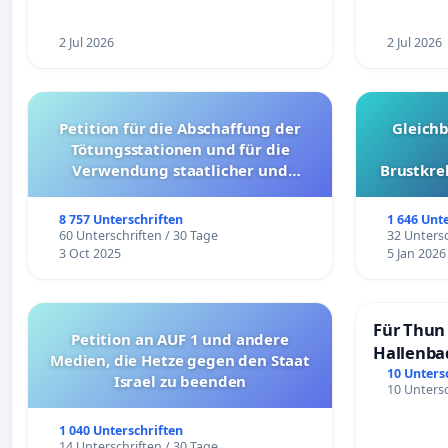
2 Jul 2026
2 Jul 2026
Petition für die Abschaffung der
Gleich
Tötungsstationen und für die
Verwendung staatlicher und
Brustkre
kommunaler Mittel zur Prävention
8 757 Unterschriften
1 646 Unt
60 Unterschriften / 30 Tage
32 Untersc
3 Oct 2025
5 Jan 2026
Für Thun 
Petition an AUF 1 und andere
Hallenba
Medien, die Hetze gegen den Staat
schaffen
10 Unters
Israel zu beenden
10 Untersc
1 040 Unterschriften
14 Unterschriften / 30 Tage