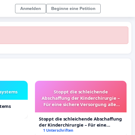
Anmelden
Beginne eine Petition
lsystems
Stoppt die schleichende
Abschaffung der Kinderchirurgie –
Für eine sichere Versorgung aller
stems
Kinder in Deutschland
Stoppt die schleichende Abschaffung
der Kinderchirurgie – Für eine
sichere Versorgung aller Kinder in
1 Unterschriften