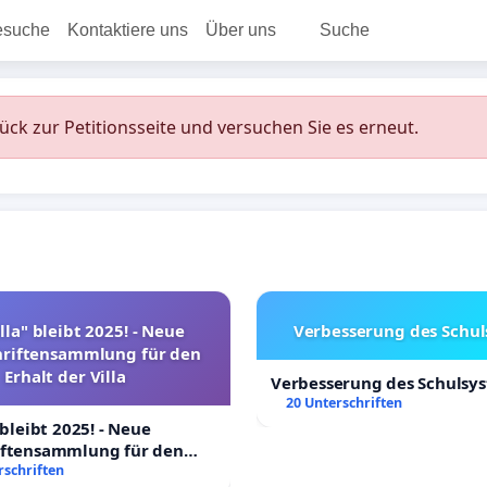
esuche
Kontaktiere uns
Über uns
Suche
rück zur Petitionsseite und versuchen Sie es erneut.
lla" bleibt 2025! - Neue
Verbesserung des Schu
hriftensammlung für den
Erhalt der Villa
Verbesserung des Schulsy
20 Unterschriften
 bleibt 2025! - Neue
iftensammlung für den
Villa
rschriften