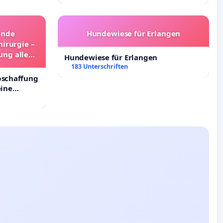
ende
Hundewiese für Erlangen
irurgie –
ung aller
Hundewiese für Erlangen
and
183 Unterschriften
bschaffung
eine
inder in