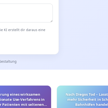
 KI erstellt dir daraus eine
Gestaltung
hrung eines wirksamen
Nach Diegos Tod – Lasst
onate Use-Verfahrens in
mehr Sicherheit in Sc
r Patienten mit seltenen
Bahnhöfen handel