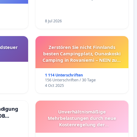
8 Jul 2026
dsteuer
Zerstören Sie nicht Finnlands
besten Campingplatz, Ounaskoski
Camping in Rovaniemi – NEIN zum
Umzug!
1 114 Unterschriften
156 Unterschriften / 30 Tage
4 Oct 2025
ndigung
Unverhältnismäßige
DB
Mehrbelastungen durch neue
Kostenregelung der
Schülerbeförderung – Bitte um