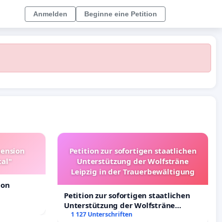
Anmelden
Beginne eine Petition
pension
Petition zur sofortigen staatlichen
tal"
Unterstützung der Wolfsträne
Leipzig in der Trauerbewältigung
ion
Petition zur sofortigen staatlichen
Unterstützung der Wolfsträne
Leipzig in der Trauerbewältigung
1 127 Unterschriften