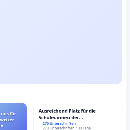
Ausreichend Platz für die
 uns für
Schüler.innen der
hweizer
Schönbergschule
270 Unterschriften
n.
270 Unterschriften / 30 Tage