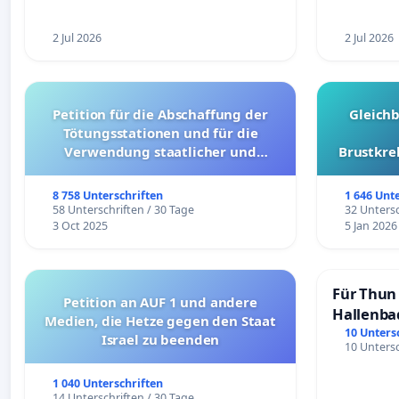
2 Jul 2026
2 Jul 2026
Petition für die Abschaffung der
Gleich
Tötungsstationen und für die
Verwendung staatlicher und
Brustkre
kommunaler Mittel zur Prävention
8 758 Unterschriften
1 646 Unt
58 Unterschriften / 30 Tage
32 Untersc
3 Oct 2025
5 Jan 2026
Für Thun 
Petition an AUF 1 und andere
Hallenba
Medien, die Hetze gegen den Staat
schaffen
10 Unters
Israel zu beenden
10 Untersc
1 040 Unterschriften
14 Unterschriften / 30 Tage