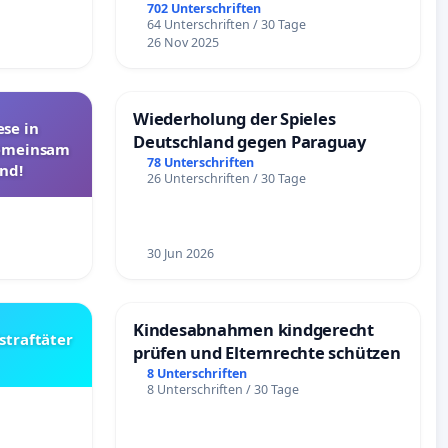
Überprüfung und Alternativen
702 Unterschriften
64 Unterschriften / 30 Tage
26 Nov 2025
Wiederholung der Spieles
se in
Deutschland gegen Paraguay
Gemeinsam
78 Unterschriften
nd!
26 Unterschriften / 30 Tage
30 Jun 2026
Kindesabnahmen kindgerecht
straftäter
prüfen und Elternrechte schützen
8 Unterschriften
8 Unterschriften / 30 Tage