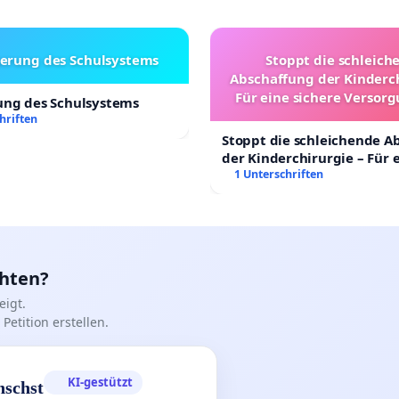
erung des Schulsystems
Stoppt die schleich
Abschaffung der Kinderch
Für eine sichere Versorg
ung des Schulsystems
Kinder in Deutschl
hriften
Stoppt die schleichende A
der Kinderchirurgie – Für 
sichere Versorgung aller K
1 Unterschriften
Deutschland
chten?
igt.
Petition erstellen.
KI-gestützt
nschst