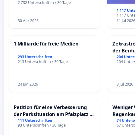
und ul
2 732 Unterschriften / 30 Tage
1 117 Unt
1 117 Unte
30 Apr 2026
11 Jul 202
1 Milliarde für freie Medien
Zebrastre
der Berd
293 Unterschriften
204 Unter
213 Unterschriften / 30 Tage
204 Unters
24 Jun 2026
8 Jul 2026
Petition für eine Verbesserung
Weniger 
der Parksituation am Pfalzplatz in
Regenka
Mannheim
111 Unterschriften
74 Unters
93 Unterschriften / 30 Tage
67 Untersc