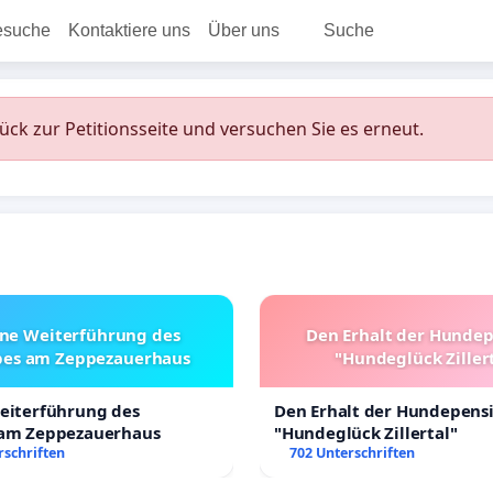
esuche
Kontaktiere uns
Über uns
Suche
rück zur Petitionsseite und versuchen Sie es erneut.
ine Weiterführung des
Den Erhalt der Hunde
bes am Zeppezauerhaus
"Hundeglück Ziller
Weiterführung des
Den Erhalt der Hundepens
 am Zeppezauerhaus
"Hundeglück Zillertal"
rschriften
702 Unterschriften