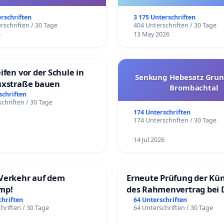
trararen Erkrankungen
erschriften
3 175 Unterschriften
rschriften / 30 Tage
404 Unterschriften / 30 Tage
6
13 May 2026
ifen vor der Schule in
Senkung Hebesatz Grun
uxstraße bauen
Brombachtal
schriften
chriften / 30 Tage
174 Unterschriften
174 Unterschriften / 30 Tage
14 Jul 2026
Verkehr auf dem
Erneute Prüfung der Kü
mp!
des Rahmenvertrag bei 
Fahrwegdienste Gmbh
chriften
64 Unterschriften
hriften / 30 Tage
64 Unterschriften / 30 Tage