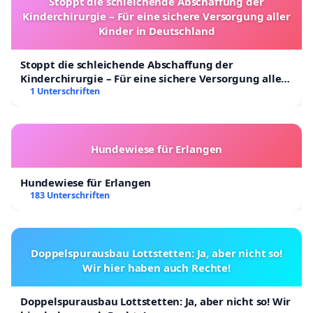
Stoppt die schleichende Abschaffung der
Kinderchirurgie – Für eine sichere Versorgung aller
Kinder in Deutschland
Stoppt die schleichende Abschaffung der
Kinderchirurgie – Für eine sichere Versorgung aller
Kinder in Deutschland
1 Unterschriften
Hundewiese für Erlangen
Hundewiese für Erlangen
183 Unterschriften
Doppelspurausbau Lottstetten: Ja, aber nicht so!
Wir hier haben auch Rechte!
Doppelspurausbau Lottstetten: Ja, aber nicht so! Wir