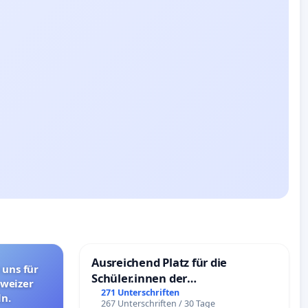
Ausreichend Platz für die
 uns für
Schüler.innen der
hweizer
Schönbergschule
271 Unterschriften
n.
267 Unterschriften / 30 Tage