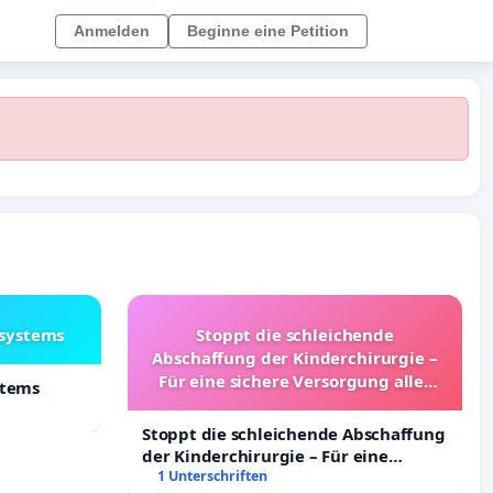
Anmelden
Beginne eine Petition
lsystems
Stoppt die schleichende
Abschaffung der Kinderchirurgie –
Für eine sichere Versorgung aller
stems
Kinder in Deutschland
Stoppt die schleichende Abschaffung
der Kinderchirurgie – Für eine
sichere Versorgung aller Kinder in
1 Unterschriften