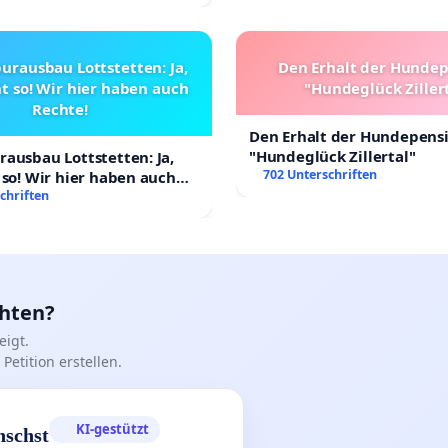
urausbau Lottstetten: Ja,
Den Erhalt der Hunde
t so! Wir hier haben auch
"Hundeglück Ziller
Rechte!
Den Erhalt der Hundepens
"Hundeglück Zillertal"
ausbau Lottstetten: Ja,
702 Unterschriften
 so! Wir hier haben auch
chriften
chten?
igt.
Petition erstellen.
KI-gestützt
nschst