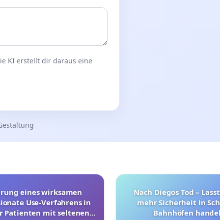
 KI erstellt dir daraus eine
Gestaltung
hrung eines wirksamen
Nach Diegos Tod – Lasst
onate Use-Verfahrens in
mehr Sicherheit in Sc
r Patienten mit seltenen
Bahnhöfen handel