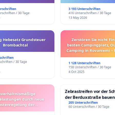
trararen Erkrankungen
erschriften
3 193 Unterschriften
rschriften / 30 Tage
416 Unterschriften / 30 Tage
6
13 May 2026
g Hebesatz Grundsteuer
Zerstören Sie nicht Fi
Brombachtal
besten Campingplatz, O
Camping in Rovaniemi –
Umzug!
schriften
chriften / 30 Tage
1 128 Unterschriften
158 Unterschriften / 30 Tage
6
4 Oct 2025
Zebrastreifen vor der Sc
verhältnismäßige
der Berduxstraße bauen
lastungen durch neue
205 Unterschriften
ostenregelung der
60 Unterschriften / 30 Tage
beförderung – Bitte um