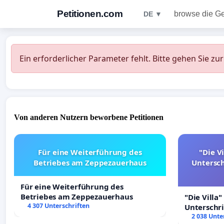
Petitionen.com
browse die G
DE ▼
Ein erforderlicher Parameter fehlt. Bitte gehen Sie zu
Von anderen Nutzern beworbene Petitionen
Für eine Weiterführung des
"Die Vi
Betriebes am Zeppezauerhaus
Untersc
Für eine Weiterführung des
Betriebes am Zeppezauerhaus
"Die Villa"
4 307 Unterschriften
Unterschr
Erhalt der 
2 038 Unte