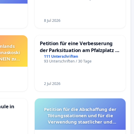
8 Jul 2026
Petition für eine Verbesserung
nnlands
der Parksituation am Pfalzplatz in
unaskoski
Mannheim
111 Unterschriften
 NEIN zum
93 Unterschriften / 30 Tage
2 Jul 2026
hule in
Petition für die Abschaffung der
Tötungsstationen und für die
Verwendung staatlicher und
kommunaler Mittel zur Prävention