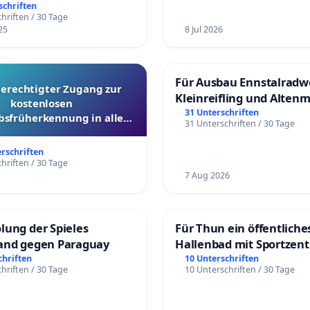
üfung und Alternativen
schriften
hriften / 30 Tage
25
8 Jul 2026
Für Ausbau Ennstalradw
berechtigter Zugang zur
Kleinreifling und Alten
kostenlosen
31 Unterschriften
bsfrüherkennung in allen
31 Unterschriften / 30 Tage
Kantonen
erschriften
hriften / 30 Tage
7 Aug 2026
lung der Spieles
Für Thun ein öffentliche
and gegen Paraguay
Hallenbad mit Sportzen
schaffen
chriften
10 Unterschriften
hriften / 30 Tage
10 Unterschriften / 30 Tage