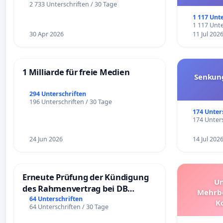
und ul
2 733 Unterschriften / 30 Tage
1 117 Unt
1 117 Unte
30 Apr 2026
11 Jul 202
1 Milliarde für freie Medien
Senkun
294 Unterschriften
196 Unterschriften / 30 Tage
174 Unter
174 Unters
24 Jun 2026
14 Jul 202
Erneute Prüfung der Kündigung
Un
des Rahmenvertrag bei DB
Mehrbe
Fahrwegdienste Gmbh
64 Unterschriften
K
64 Unterschriften / 30 Tage
Schüler