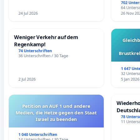
Überpr
702 Unter
64 Untersc
24 Jul 2026
26 Nov 20
Weniger Verkehr auf dem
Gleich
Regenkamp!
74 Unterschriften
Brustkre
36 Unterschriften / 30 Tage
1 647 Unt
32 Untersc
2 Jul 2026
5 Jan 2026
Wiederho
Petition an AUF 1 und andere
Deutschl
Medien, die Hetze gegen den Staat
78 Unters
Israel zu beenden
11 Untersc
1 040 Unterschriften
14 Unterschriften / 30 Tage