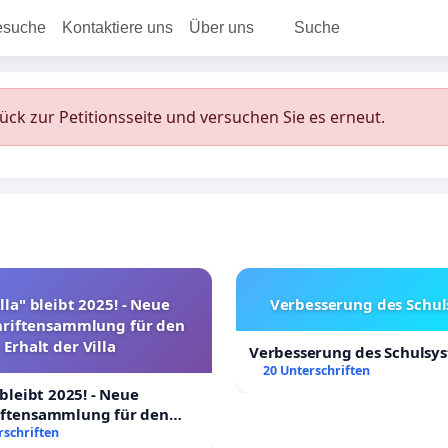
esuche
Kontaktiere uns
Über uns
Suche
rück zur Petitionsseite und versuchen Sie es erneut.
lla" bleibt 2025! - Neue
Verbesserung des Schu
hriftensammlung für den
Erhalt der Villa
Verbesserung des Schulsy
20 Unterschriften
 bleibt 2025! - Neue
iftensammlung für den
Villa
rschriften