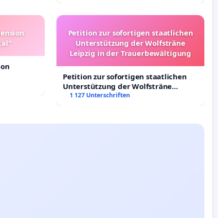
Deutschland
pension
Petition zur sofortigen staatlichen
tal"
Unterstützung der Wolfsträne
Leipzig in der Trauerbewältigung
ion
Petition zur sofortigen staatlichen
Unterstützung der Wolfsträne
Leipzig in der Trauerbewältigung
1 127 Unterschriften