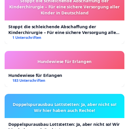
Stoppt die schleichende Abschaffung der
Kinderchirurgie – Für eine sichere Versorgung aller
Kinder in Deutschland
Stoppt die schleichende Abschaffung der
Kinderchirurgie – Für eine sichere Versorgung aller
Kinder in Deutschland
1 Unterschriften
Hundewiese für Erlangen
Hundewiese für Erlangen
183 Unterschriften
Doppelspurausbau Lottstetten: Ja, aber nicht so!
Wir hier haben auch Rechte!
Doppelspurausbau Lottstetten: Ja, aber nicht so! Wir