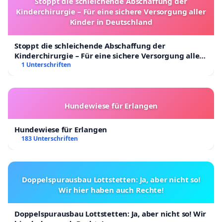
Stoppt die schleichende Abschaffung der
Kinderchirurgie – Für eine sichere Versorgung aller
Kinder in Deutschland
Stoppt die schleichende Abschaffung der
Kinderchirurgie – Für eine sichere Versorgung aller
Kinder in Deutschland
1 Unterschriften
Hundewiese für Erlangen
Hundewiese für Erlangen
183 Unterschriften
Doppelspurausbau Lottstetten: Ja, aber nicht so!
Wir hier haben auch Rechte!
Doppelspurausbau Lottstetten: Ja, aber nicht so! Wir