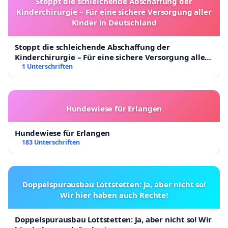
Stoppt die schleichende Abschaffung der
Kinderchirurgie – Für eine sichere Versorgung aller
Kinder in Deutschland
Stoppt die schleichende Abschaffung der
Kinderchirurgie – Für eine sichere Versorgung aller
Kinder in Deutschland
1 Unterschriften
Hundewiese für Erlangen
Hundewiese für Erlangen
183 Unterschriften
Doppelspurausbau Lottstetten: Ja, aber nicht so!
Wir hier haben auch Rechte!
Doppelspurausbau Lottstetten: Ja, aber nicht so! Wir