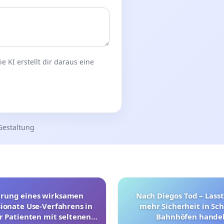
 KI erstellt dir daraus eine
Gestaltung
hrung eines wirksamen
Nach Diegos Tod – Lasst
onate Use-Verfahrens in
mehr Sicherheit in Sc
r Patienten mit seltenen
Bahnhöfen handel