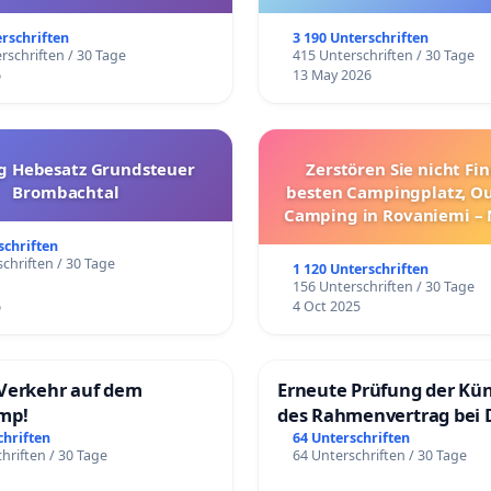
trararen Erkrankungen
erschriften
3 190 Unterschriften
rschriften / 30 Tage
415 Unterschriften / 30 Tage
6
13 May 2026
g Hebesatz Grundsteuer
Zerstören Sie nicht Fi
Brombachtal
besten Campingplatz, O
Camping in Rovaniemi –
Umzug!
schriften
chriften / 30 Tage
1 120 Unterschriften
156 Unterschriften / 30 Tage
6
4 Oct 2025
Verkehr auf dem
Erneute Prüfung der Kü
mp!
des Rahmenvertrag bei 
Fahrwegdienste Gmbh
chriften
64 Unterschriften
hriften / 30 Tage
64 Unterschriften / 30 Tage