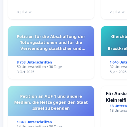
8 Jul 2026
2 Jul 2026
Petition für die Abschaffung der
Gleich
Tötungsstationen und für die
Verwendung staatlicher und
Brustkre
kommunaler Mittel zur Prävention
8 758 Unterschriften
1 646 Unt
50 Unterschriften / 30 Tage
32 Untersc
3 Oct 2025
5 Jan 2026
Für Ausb
Petition an AUF 1 und andere
Kleinreif
Medien, die Hetze gegen den Staat
13 Unters
Israel zu beenden
13 Untersc
1 040 Unterschriften
14 Unterschriften / 30 Tage