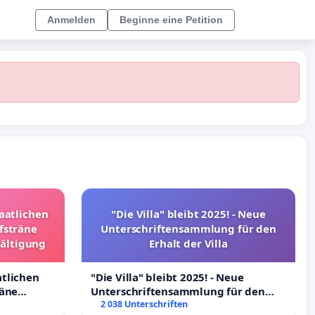
Anmelden
Beginne eine Petition
taatlichen
"Die Villa" bleibt 2025! - Neue
fsträne
Unterschriftensammlung für den
wältigung
Erhalt der Villa
atlichen
"Die Villa" bleibt 2025! - Neue
räne
Unterschriftensammlung für den
ltigung
Erhalt der Villa
2 038 Unterschriften