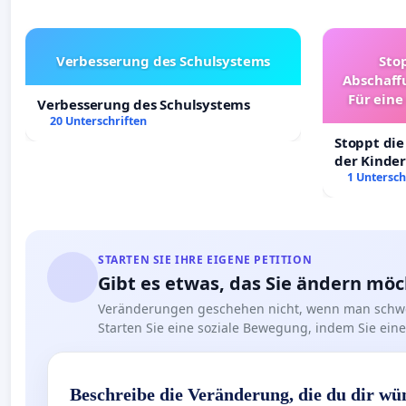
Verbesserung des Schulsystems
Sto
Abschaff
Für eine
Verbesserung des Schulsystems
Ki
20 Unterschriften
Stoppt die
der Kinder
sichere Ve
1 Untersch
Deutschla
STARTEN SIE IHRE EIGENE PETITION
Gibt es etwas, das Sie ändern mö
Veränderungen geschehen nicht, wenn man schwe
Starten Sie eine soziale Bewegung, indem Sie eine 
Beschreibe die Veränderung, die du dir wü