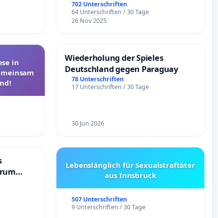
Überprüfung und Alternativen
702 Unterschriften
64 Unterschriften / 30 Tage
26 Nov 2025
Wiederholung der Spieles
se in
Deutschland gegen Paraguay
Gemeinsam
78 Unterschriften
nd!
17 Unterschriften / 30 Tage
30 Jun 2026
s
Lebenslänglich für Sexualstraftäter
trum
aus Innsbruck
507 Unterschriften
9 Unterschriften / 30 Tage