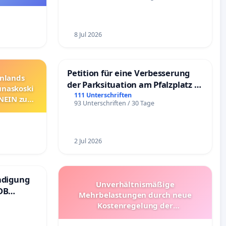
8 Jul 2026
Petition für eine Verbesserung
nnlands
der Parksituation am Pfalzplatz in
unaskoski
Mannheim
111 Unterschriften
 NEIN zum
93 Unterschriften / 30 Tage
2 Jul 2026
ndigung
Unverhältnismäßige
DB
Mehrbelastungen durch neue
Kostenregelung der
Schülerbeförderung – Bitte um