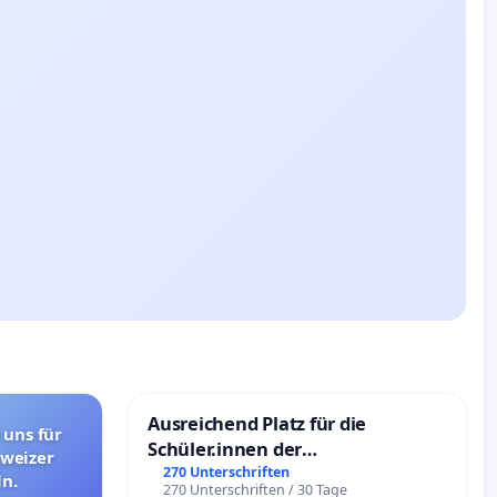
Ausreichend Platz für die
 uns für
Schüler.innen der
hweizer
Schönbergschule
270 Unterschriften
n.
270 Unterschriften / 30 Tage