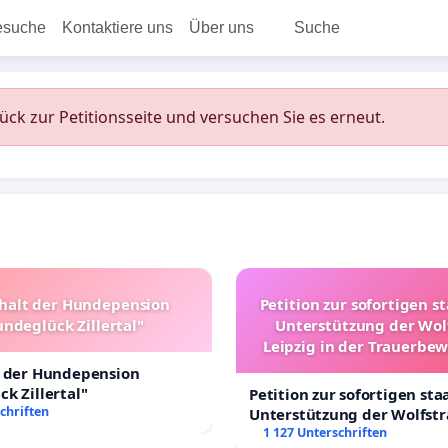
esuche
Kontaktiere uns
Über uns
Suche
rück zur Petitionsseite und versuchen Sie es erneut.
halt der Hundepension
Petition zur sofortigen s
ndeglück Zillertal"
Unterstützung der Wol
Leipzig in der Trauerbe
t der Hundepension
k Zillertal"
Petition zur sofortigen sta
chriften
Unterstützung der Wolfst
Leipzig in der Trauerbewä
1 127 Unterschriften