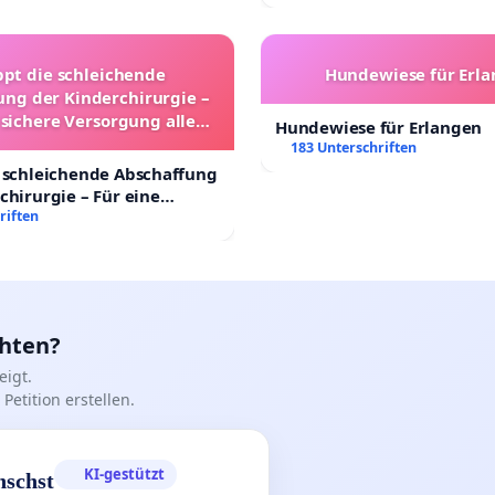
ppt die schleichende
Hundewiese für Erl
ung der Kinderchirurgie –
 sichere Versorgung aller
Hundewiese für Erlangen
nder in Deutschland
183 Unterschriften
 schleichende Abschaffung
chirurgie – Für eine
rsorgung aller Kinder in
riften
nd
chten?
igt.
Petition erstellen.
KI-gestützt
nschst