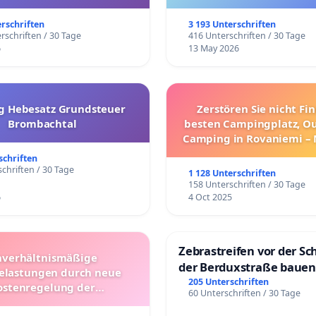
trararen Erkrankungen
erschriften
3 193 Unterschriften
rschriften / 30 Tage
416 Unterschriften / 30 Tage
6
13 May 2026
g Hebesatz Grundsteuer
Zerstören Sie nicht Fi
Brombachtal
besten Campingplatz, O
Camping in Rovaniemi –
Umzug!
schriften
chriften / 30 Tage
1 128 Unterschriften
158 Unterschriften / 30 Tage
6
4 Oct 2025
Zebrastreifen vor der Sc
verhältnismäßige
der Berduxstraße bauen
lastungen durch neue
205 Unterschriften
ostenregelung der
60 Unterschriften / 30 Tage
beförderung – Bitte um