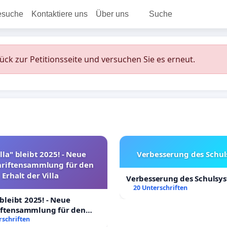
esuche
Kontaktiere uns
Über uns
Suche
rück zur Petitionsseite und versuchen Sie es erneut.
lla" bleibt 2025! - Neue
Verbesserung des Schu
hriftensammlung für den
Erhalt der Villa
Verbesserung des Schulsy
20 Unterschriften
 bleibt 2025! - Neue
iftensammlung für den
Villa
rschriften