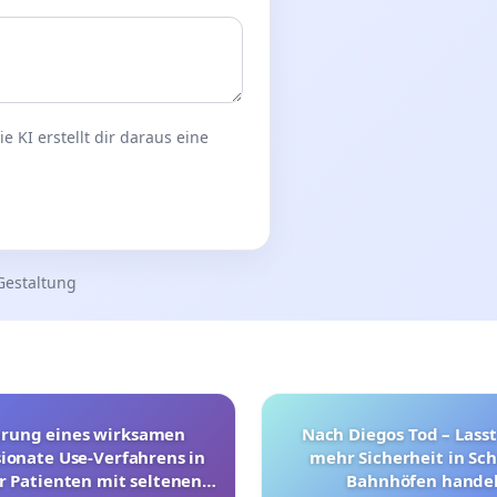
 KI erstellt dir daraus eine
Gestaltung
hrung eines wirksamen
Nach Diegos Tod – Lasst
onate Use-Verfahrens in
mehr Sicherheit in Sc
r Patienten mit seltenen
Bahnhöfen handel