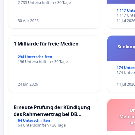
und ul
2 733 Unterschriften / 30 Tage
1 117 Unt
1 117 Unte
30 Apr 2026
11 Jul 202
1 Milliarde für freie Medien
Senkun
294 Unterschriften
196 Unterschriften / 30 Tage
174 Unter
174 Unters
24 Jun 2026
14 Jul 202
Erneute Prüfung der Kündigung
Un
des Rahmenvertrag bei DB
Mehrbe
Fahrwegdienste Gmbh
64 Unterschriften
K
64 Unterschriften / 30 Tage
Schüler