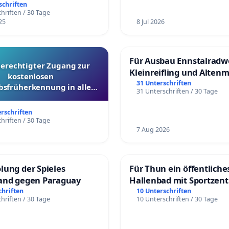
üfung und Alternativen
schriften
hriften / 30 Tage
25
8 Jul 2026
Für Ausbau Ennstalradw
berechtigter Zugang zur
Kleinreifling und Alten
kostenlosen
31 Unterschriften
bsfrüherkennung in allen
31 Unterschriften / 30 Tage
Kantonen
erschriften
hriften / 30 Tage
7 Aug 2026
lung der Spieles
Für Thun ein öffentliche
and gegen Paraguay
Hallenbad mit Sportzen
schaffen
chriften
10 Unterschriften
hriften / 30 Tage
10 Unterschriften / 30 Tage