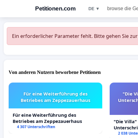
Petitionen.com
browse die G
DE ▼
Ein erforderlicher Parameter fehlt. Bitte gehen Sie zu
Von anderen Nutzern beworbene Petitionen
Für eine Weiterführung des
"Die Vi
Betriebes am Zeppezauerhaus
Untersc
Für eine Weiterführung des
Betriebes am Zeppezauerhaus
"Die Villa"
4 307 Unterschriften
Unterschr
Erhalt der 
2 038 Unte