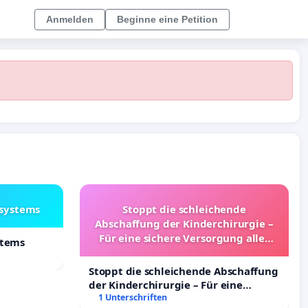
Anmelden
Beginne eine Petition
lsystems
Stoppt die schleichende
Abschaffung der Kinderchirurgie –
Für eine sichere Versorgung aller
stems
Kinder in Deutschland
Stoppt die schleichende Abschaffung
der Kinderchirurgie – Für eine
sichere Versorgung aller Kinder in
1 Unterschriften