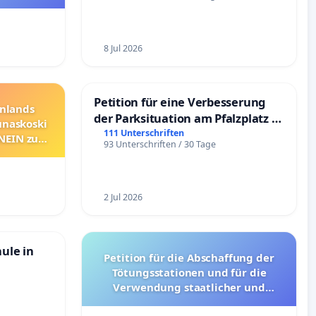
8 Jul 2026
Petition für eine Verbesserung
nnlands
der Parksituation am Pfalzplatz in
unaskoski
Mannheim
111 Unterschriften
 NEIN zum
93 Unterschriften / 30 Tage
2 Jul 2026
hule in
Petition für die Abschaffung der
Tötungsstationen und für die
Verwendung staatlicher und
kommunaler Mittel zur Prävention