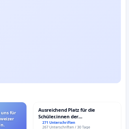
Ausreichend Platz für die
 uns für
Schüler.innen der
hweizer
Schönbergschule
271 Unterschriften
n.
267 Unterschriften / 30 Tage