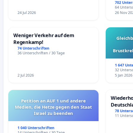
Überpr
702 Unter
64 Untersc
24 Jul 2026
26 Nov 20
Weniger Verkehr auf dem
Gleich
Regenkamp!
74 Unterschriften
Brustkre
36 Unterschriften / 30 Tage
1 647 Unt
32 Untersc
2 Jul 2026
5 Jan 2026
Wiederho
Petition an AUF 1 und andere
Deutschl
Medien, die Hetze gegen den Staat
78 Unters
Israel zu beenden
11 Untersc
1 040 Unterschriften
14 Unterschriften / 30 Tage