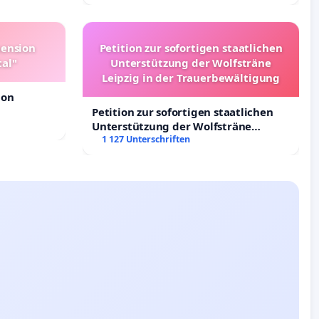
Deutschland
pension
Petition zur sofortigen staatlichen
tal"
Unterstützung der Wolfsträne
Leipzig in der Trauerbewältigung
ion
Petition zur sofortigen staatlichen
Unterstützung der Wolfsträne
Leipzig in der Trauerbewältigung
1 127 Unterschriften