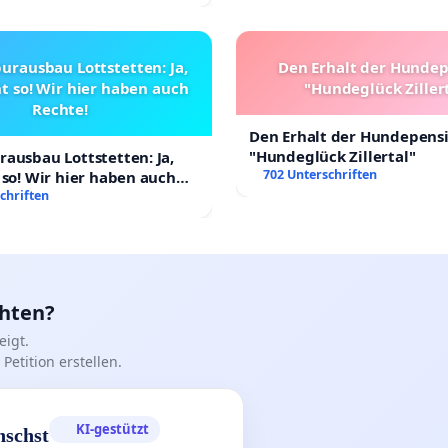
urausbau Lottstetten: Ja,
Den Erhalt der Hunde
t so! Wir hier haben auch
"Hundeglück Ziller
Rechte!
Den Erhalt der Hundepens
"Hundeglück Zillertal"
ausbau Lottstetten: Ja,
702 Unterschriften
 so! Wir hier haben auch
chriften
chten?
igt.
Petition erstellen.
KI-gestützt
nschst