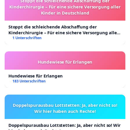
Stoppt die schleichende Abschaffung der
Kinderchirurgie – Für eine sichere Versorgung aller
Kinder in Deutschland
Stoppt die schleichende Abschaffung der
Kinderchirurgie – Für eine sichere Versorgung aller
Kinder in Deutschland
1 Unterschriften
Hundewiese für Erlangen
Hundewiese für Erlangen
183 Unterschriften
Doppelspurausbau Lottstetten: Ja, aber nicht so!
Wir hier haben auch Rechte!
Doppelspurausbau Lottstetten: Ja, aber nicht so! Wir